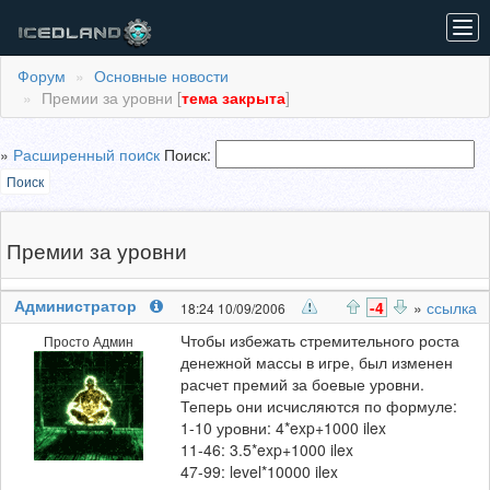
Tog
navi
Форум
Основные новости
Премии за уровни [
тема закрыта
]
»
Расширенный поиcк
Поиск:
Поиск
Премии за уровни
Администратор
-4
»
ссылка
18:24 10/09/2006
Чтобы избежать стремительного роста
Просто Админ
денежной массы в игре, был изменен
расчет премий за боевые уровни.
Теперь они исчисляются по формуле:
1-10 уровни: 4*exp+1000 ilex
11-46: 3.5*exp+1000 ilex
47-99: level*10000 ilex