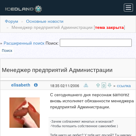
Tog
navi
Форум
Основные новости
Менеджер предприятий Администрации [
тема закрыта
]
»
Расширенный поиcк
Поиск:
Поиск
Менеджер предприятий Администрации
elisabeth
0
»
ссылка
18:35 02/11/2006
С сегодняшнего дня персонаж samorez
вновь исполняет обязанности менеджера
предприятий Администрации.
-Зачем соблазняют женатых и монахов?
-Чтобы потешить собственное самолюбие )
Тебя никто не любит? У тебя нет друзей? Ты никому