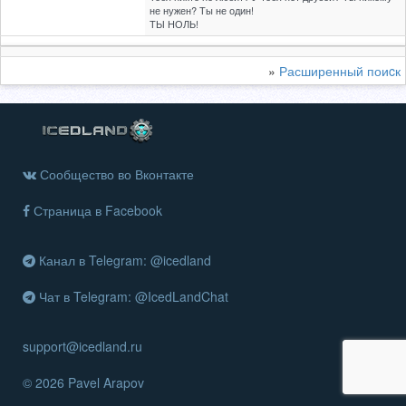
не нужен? Ты не один!
ТЫ НОЛЬ!
»
Расширенный поиcк
Сообщество во Вконтакте
Страница в Facebook
Канал в Telegram: @icedland
Чат в Telegram: @IcedLandChat
support@icedland.ru
© 2026 Pavel Arapov