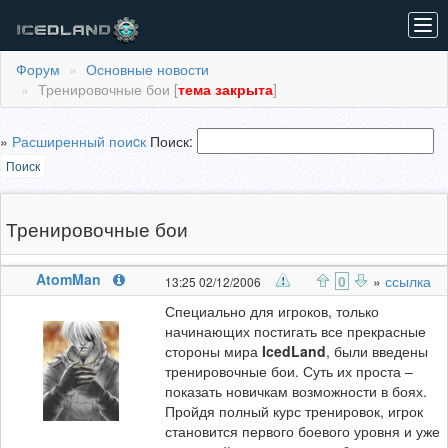
Tog
navi
Форум
Основные новости
Тренировочные бои [
тема закрыта
]
»
Расширенный поиcк
Поиск:
Поиск
Тренировочные бои
AtomMan
0
»
ссылка
13:25 02/12/2006
Специально для игроков, только
начинающих постигать все прекрасные
стороны мира
IcedLand
, были введены
тренировочные бои. Суть их проста –
показать новичкам возможности в боях.
Пройдя полный курс тренировок, игрок
становится первого боевого уровня и уже