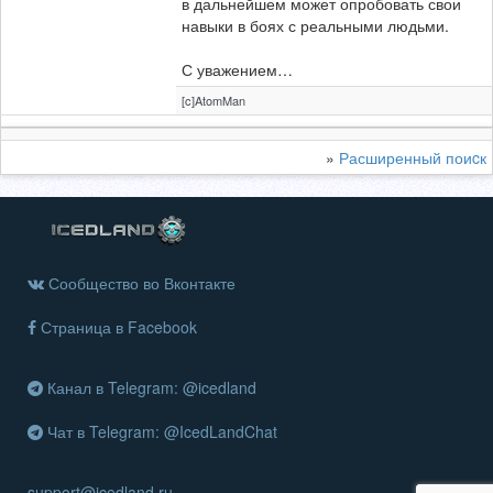
в дальнейшем может опробовать свои
навыки в боях с реальными людьми.
С уважением…
[c]AtomMan
»
Расширенный поиcк
Сообщество во Вконтакте
Страница в Facebook
Канал в Telegram: @icedland
Чат в Telegram: @IcedLandChat
support@icedland.ru