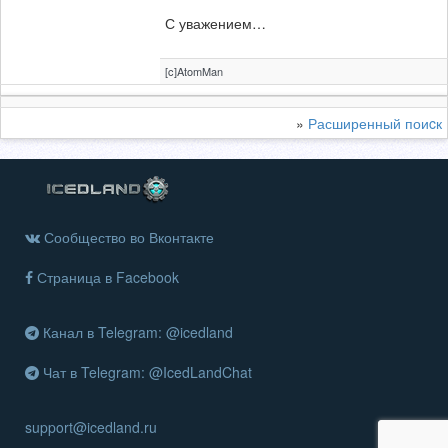
С уважением…
[c]AtomMan
»
Расширенный поиcк
Сообщество во Вконтакте
Страница в Facebook
Канал в Telegram: @icedland
Чат в Telegram: @IcedLandChat
support@icedland.ru