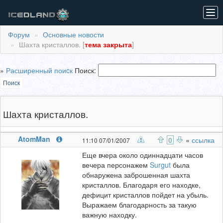
Tog
navi
Форум
Основные новости
Шахта кристаллов. [
тема закрыта
]
»
Расширенный поиcк
Поиск:
Поиск
Шахта кристаллов.
AtomMan
0
»
ссылка
11:10 07/01/2007
Еще вчера около одиннадцати часов
вечера персонажем
Surgut
была
обнаружена заброшенная шахта
кристаллов. Благодаря его находке,
дефицит кристаллов пойдет на убыль.
Выражаем благодарность за такую
важную находку.