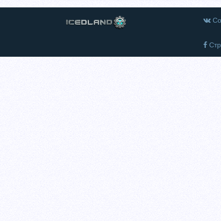
Со
Стр