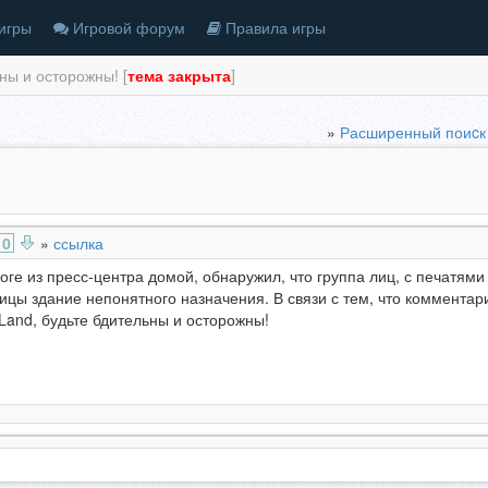
игры
Игровой форум
Правила игры
ны и осторожны! [
тема закрыта
]
»
Расширенный поиcк
0
»
ссылка
оге из пресс-центра домой, обнаружил, что группа лиц, с печатями 
цы здание непонятного назначения. В связи с тем, что комментари
Land, будьте бдительны и осторожны!