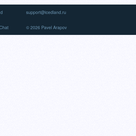
nd
support@icedland.ru
Chat
© 2026 Pavel Arapov