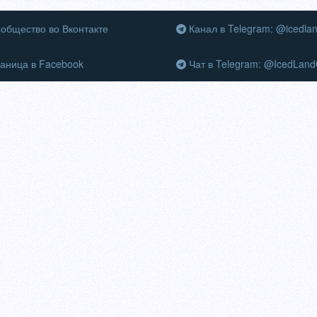
общество во Вконтакте
Канал в Telegram: @icedla
аница в Facebook
Чат в Telegram: @IcedLand