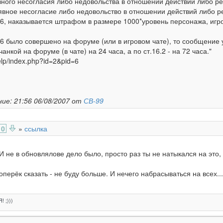
вного несогласия либо недовольства в отношении действий либо 
 явное несогласие либо недовольство в отношении действий либо 
16, наказывается штрафом в размере 1000*уровень персонажа, игро
16 было совершено на форуме (или в игровом чате), то сообщение 
анкой на форуме (в чате) на 24 часа, а по ст.16.2 - на 72 часа."
help/index.php?id=2&pid=6
ие: 21:56 06/08/2007 от
СВ-99
0
»
ссылка
И не в обновлялове дело было, просто раз ты не натыкался на это, т
оперёк сказать - не буду больше. И нечего набрасываться на всех...
! ;)))