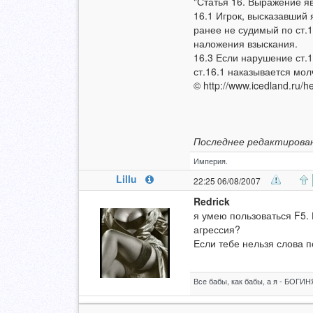
"Статья 16. Выражение я
16.1 Игрок, высказавший
ранее не судимый по ст.
наложения взыскания.
16.3 Если нарушение ст.
ст.16.1 наказывается молч
© http://www.icedland.ru/
Последнее редактирован
Империя.
Lillu
22:25 06/08/2007
Redrick
я умею пользоваться F5. 
агрессия?
Если тебе нельзя слова п
Все бабы, как бабы, а я - БОГИНЯ