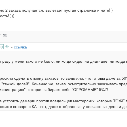
но 2 заказа получается, вылетает пустая страничка и нате! )
сть! )))
! ;)))
0
»
ссылка
и разу у меня такого не было, ни когда сидел на диал-апе, ни когд
?
просили сделать отмену заказов, то заявляли, что готовы даже за 5
 "тяжкой долей"! Конечно же, зачем осмотрительно заказывать пре
дминистрацию", которая забирает себе "ОГРОМНЫЕ" 5%?!
 не устроить демарш против владельцев мастерских, которые ТОЖЕ
ских в сговоре с КА - вот, даже отобранные у несчастных деньги д