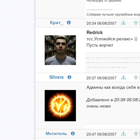
Незабудку от дерьма!
---------------------
Собираю лучшие оружейные моды
Крит_
20:34 06/08/2007
Redrick
тсс.Успокойся.релакс= ))
Пусть ворчат
... . . . . . .. . . . . .. .. . .. . . .. .. . . . . .. 
... .. .. .. . . . .. . .. .. .. .. . . .... . . . . .. .
. .. . ... . .. .. . . . . ... . ... . .. .
Silvers
20:37 06/08/2007
Админы как всегда себя в
Добавлено в 20:38 06:08:
очень низко
Мститель
20:47 06/08/2007