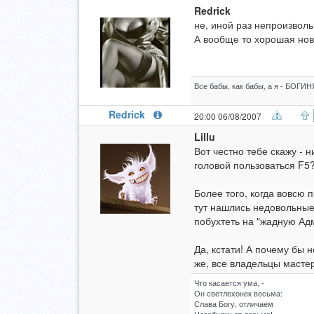
Redrick
не, иной раз непроизволь
А вообще то хорошая ново
Все бабы, как бабы, а я - БОГИНЯ
Redrick
20:00 06/08/2007
Lillu
Вот честно тебе скажу - н
головой пользоваться F5
Более того, когда вовсю 
тут нашлись недовольные
побухтеть на "жадную А
Да, кстати! А почему бы
же, все владельцы мастер
Что касается ума, -
Он светлехонек весьма:
Слава Богу, отличаем