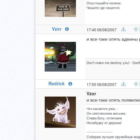
Опустошайте полное.
Чешите где чешется.
Vzor
17:40 06/08/2007
и все-таки опять админы 
Don't make me destroy you! - Dart
Redrick
17:50 06/08/2007
Vzor
и все-таки опять появили
Что касается ума, -
Он светлехонек весьма:
Слава Богу, отличаем
Незабудку от дерьма!
---------------------
Собираю лучшие оружейные моды