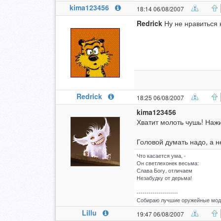
kima123456
18:14 06/08/2007
Redrick
Ну не нравиться 
Redrick
18:25 06/08/2007
kima123456
Хватит молоть чушь! Нажи
Головой думать надо, а н
Что касается ума, -
Он светлехонек весьма:
Слава Богу, отличаем
Незабудку от дерьма!
---------------------
Собираю лучшие оружейные моды
Lillu
19:47 06/08/2007