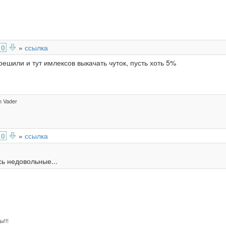
0
»
ссылка
решили и тут имлексов выкачать чуток, пусть хоть 5%
h Vader
0
»
ссылка
сь недовольные...
!!!