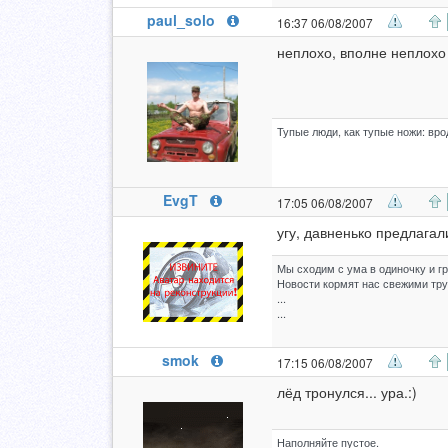
paul_solo
16:37 06/08/2007
неплохо, вполне неплохо
Тупые люди, как тупые ножи: врод
EvgT
17:05 06/08/2007
угу, давненько предлагал
Мы сходим с ума в одиночку и г
Новости кормят нас свежими тр
...
...
smok
17:15 06/08/2007
лёд тронулся... ура.:)
Наполняйте пустое.