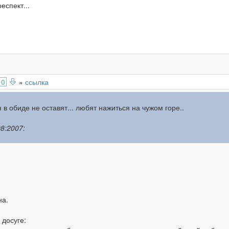
еспект...
0
»
ссылка
 в обиде не оставят... любят нажиться на чужом горе..
8:2007:
на.
 досуге: