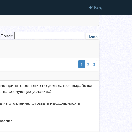
Вход
Поиск:
Поиск
(выбранная)
1
2
3
ло принято решение не дожидаться выработки
за на следующих условиях:
на изготовление. Отозвать находящийся в
зделия.