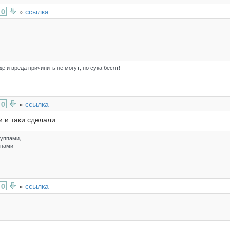
0
»
ссылка
е и вреда причинить не могут, но сука бесят!
0
»
ссылка
и и таки сделали
руппами,
упами
0
»
ссылка