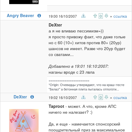
Angry Beaver
0
»
ссылка
19:00 16/10/2007
DeXter
а я не вливаю пессимизм=))
я просто привожу факт, что даже голые
но с 60 (10+) хитов против 80+ (20ур)
шансов не имеет. Разве что 20ур будет
со сватами...
Добавлено в 19:01 16:10:2007:
наганы вроде с 23 лвла
=======================
*Origin: Очевидцы утверждают, что на краш–тесте
"Белаз"`а бетонная плита пыталась отползти...
DeXter
0
»
ссылка
19:02 16/10/2007
Taproot
- может. А что, кроме АПС
ничего не налезает? :)
Да, и еще - намечается спонсорский
поощрительный приз за максимальное