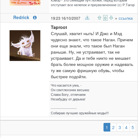
Юмор - это сияющий луч логики, перед которым
отступает все нелепое и преувеличенное (с) Р.Тагор
Redrick
0
»
ссылка
19:23 16/10/2007
Taproot
Слушай, хватит ныть! И Дэкс и Мэд
чудесно знают, что такое Наган. Причем
они еще знали, что такое был Наган
раньше. Ну, не устраивает, так не
устраивает. Да и тебе никто не мешает
брать более мощное оружие и надевать
ту же самую фришную обувь, чтобы
быстрее подойти.
Что касается ума, -
Он светлехонек весьма:
Слава Богу, отличаем
Незабудку от дерьма!
---------------------
Собираю лучшие оружейные моды!!!
(выбранная)
1
2
3
4
5