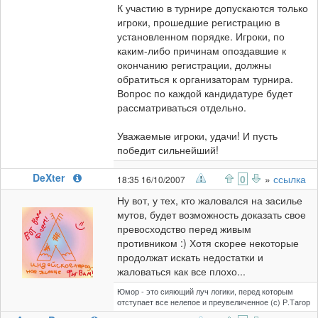
К участию в турнире допускаются только
игроки, прошедшие регистрацию в
установленном порядке. Игроки, по
каким-либо причинам опоздавшие к
окончанию регистрации, должны
обратиться к организаторам турнира.
Вопрос по каждой кандидатуре будет
рассматриваться отдельно.
Уважаемые игроки, удачи! И пусть
победит сильнейший!
DeXter
0
»
ссылка
18:35 16/10/2007
Ну вот, у тех, кто жаловался на засилье
мутов, будет возможность доказать свое
превосходство перед живым
противником :) Хотя скорее некоторые
продолжат искать недостатки и
жаловаться как все плохо...
Юмор - это сияющий луч логики, перед которым
отступает все нелепое и преувеличенное (с) Р.Тагор