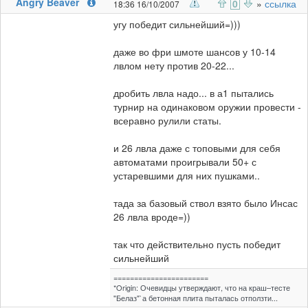
Angry Beaver
0
»
ссылка
18:36 16/10/2007
угу победит сильнейший=)))
даже во фри шмоте шансов у 10-14
лвлом нету против 20-22...
дробить лвла надо... в а1 пытались
турнир на одинаковом оружии провести -
всеравно рулили статы.
и 26 лвла даже с топовыми для себя
автоматами проигрывали 50+ с
устаревшими для них пушками..
тада за базовый ствол взято было Инсас
26 лвла вроде=))
так что действительно пусть победит
сильнейший
=======================
*Origin: Очевидцы утверждают, что на краш–тесте
"Белаз"`а бетонная плита пыталась отползти...