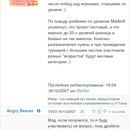
число побед над игроками, старшими по
уровню :)
По поводу разбежек по уровням Madevil
упомянул, что проект тестовый, и что
именно до 20-х уровней разница в
боевых не так заметна. Конечно
разграничения нужны и при проведении
турниров с большим числом участников
разных "возрастов" будут весовые
категории :)
Последнее редактирование: 19:04
16/10/2007 от
DeXter
Юмор - это сияющий луч логики, перед которым
отступает все нелепое и преувеличенное (с) Р.Тагор
Angry Beaver
0
»
ссылка
19:03 16/10/2007
Мэд, если получится, то я буду
участвовать) не вопрос, тока дробите