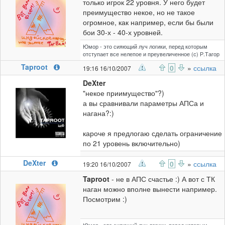
только игрок 22 уровня. У него будет
преимущество некое, но не такое
огромное, как например, если бы были
бои 30-х - 40-х уровней.
Юмор - это сияющий луч логики, перед которым
отступает все нелепое и преувеличенное (с) Р.Тагор
Taproot
0
»
ссылка
19:16 16/10/2007
DeXter
"некое приимущество"?)
а вы сравнивали параметры АПСа и
нагана?:)
кароче я предлогаю сделать ограничение
по 21 уровень включительно)
DeXter
0
»
ссылка
19:20 16/10/2007
Taproot
- не в АПС счастье :) А вот с ТК
наган можно вполне вынести например.
Посмотрим :)