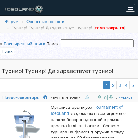
Tog
navi
Форум
Основные новости
Турнир! Турнир! Да здравствует турнир! [
тема закрыта
]
»
Расширенный поиcк
Поиск:
Поиск
Турнир! Турнир! Да здравствует турнир!
(выбранная)
1
2
3
4
5
Пресс-секретарь
0
»
ссылка
18:31 16/10/2007
Организаторы клуба
Тournament of
IcedLand
уведомляют всех игроков о
начале беспрецедентной в рамках
проекта IcedLand акции - боевого
турнира на фриленд-оружии между
игроками до 22 боевого уровня