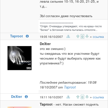
левла сильнее 10-15, 16-20, 21-25, и
т.д...
ЗЫ согласен даже поучаствовать
=======================
*Origin: Очевидцы утверждают, что на краш–тесте
"Белаз"`а бетонная плита пыталась отползти...
Taproot
0
»
ссылка
19:05 16/10/2007
DeXter
это же смешно:)
ты ожидаешь что все участники будут
чесными и будут выбирать оружие как
упративника?:)
Последнее редактирование: 19:08
16/10/2007 от
Taproot
DeXter
0
»
ссылка
19:11 16/10/2007
Taproot
- нет. Наган сможет поднять