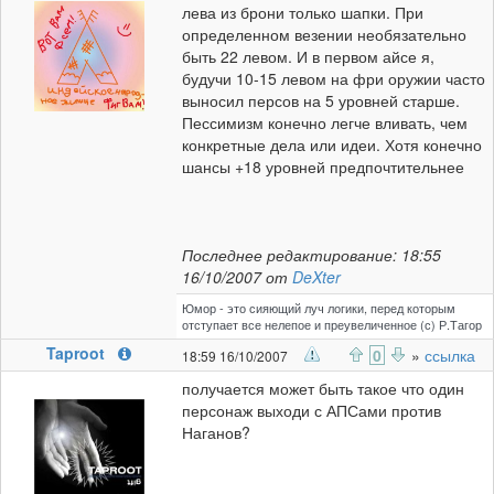
лева из брони только шапки. При
определенном везении необязательно
быть 22 левом. И в первом айсе я,
будучи 10-15 левом на фри оружии часто
выносил персов на 5 уровней старше.
Пессимизм конечно легче вливать, чем
конкретные дела или идеи. Хотя конечно
шансы +18 уровней предпочтительнее
Последнее редактирование: 18:55
16/10/2007 от
DeXter
Юмор - это сияющий луч логики, перед которым
отступает все нелепое и преувеличенное (с) Р.Тагор
Taproot
0
»
ссылка
18:59 16/10/2007
получается может быть такое что один
персонаж выходи с АПСами против
Наганов?