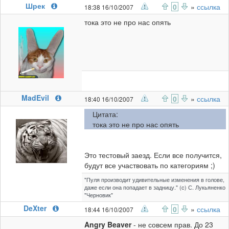
Шрек
0
»
ссылка
18:38 16/10/2007
тока это не про нас опять
MadEvil
0
»
ссылка
18:40 16/10/2007
Цитата:
тока это не про нас опять
Это тестовый заезд. Если все получится,
будут все участвовать по категориям ;)
"Пуля производит удивительные изменения в голове,
даже если она попадает в задницу." (c) С. Лукьяненко
"Черновик"
DeXter
0
»
ссылка
18:44 16/10/2007
Angry Beaver
- не совсем прав. До 23