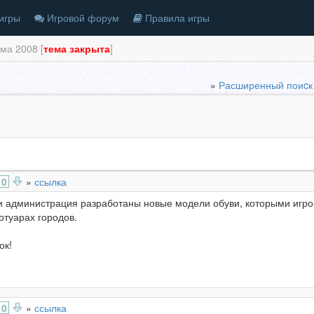
игры
Игровой форум
Правила игры
ма 2008 [
тема закрыта
]
»
Расширенный поиcк
0
»
ссылка
администрация разработаны новые модели обуви, которыми игроки
отуарах городов.
ок!
0
»
ссылка