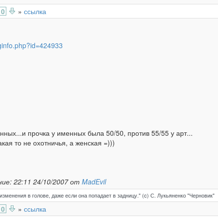
0
»
ссылка
nginfo.php?id=424933
ных...и прочка у именных была 50/50, против 55/55 у арт...
кая то не охотничья, а женская =)))
ие: 22:11 24/10/2007 от
MadEvil
зменения в голове, даже если она попадает в задницу." (c) С. Лукьяненко "Черновик"
0
»
ссылка