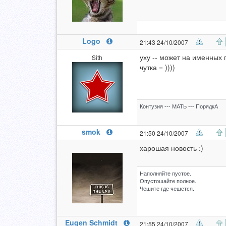
Logo
21:43 24/10/2007
уху -- может на именных 
Sith
чутка = ))))
Контузия --- МАТЬ --- ПорядкА
smok
21:50 24/10/2007
харошая новость :)
Наполняйте пустое.
Опустошайте полное.
Чешите где чешется.
Eugen Schmidt
21:55 24/10/2007