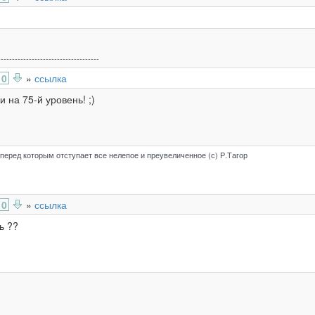
------------------------------------
0
»
ссылка
 на 75-й уровень! ;)
перед которым отступает все нелепое и преувеличенное (с) Р.Тагор
0
»
ссылка
ь ??