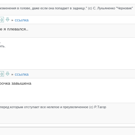
зменения в голове, даже если она попадает в задницу." (c) С. Лукьяненко "Черновик"
0
»
ссылка
де я плевался..
,
ить.
0
»
ссылка
прочка завышена
перед которым отступает все нелепое и преувеличенное (с) Р.Тагор