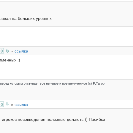
ашивал на больших уровнях
0
»
ссылка
именных :)
перед которым отступает все нелепое и преувеличенное (с) Р.Тагор
0
»
ссылка
я игроков нововведения полезные делають )) Пасибки