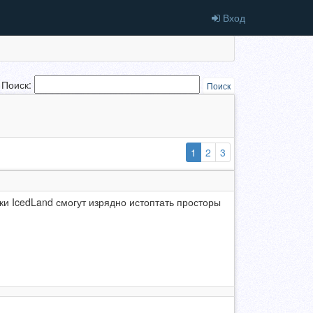
Вход
Поиск:
Поиск
(выбранная)
1
2
3
 IcedLand смогут изрядно истоптать просторы