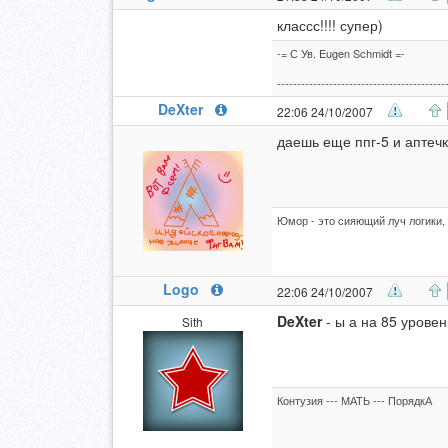
классс!!!! супер)
-= С Ув. Eugen Schmidt =-
------------------------------------------
DeXter
22:06 24/10/2007
даешь еще ппг-5 и аптечки
Юмор - это сияющий луч логики, 
Logo
22:06 24/10/2007
DeXter
- ы а на 85 уровен
Sith
Контузия --- МАТЬ --- ПорядкА