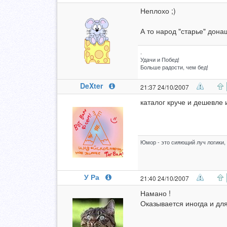
Неплохо ;)
А то народ "старье" дон
.
Удачи и Побед!
Больше радости, чем бед!
DeXter
21:37 24/10/2007
каталог круче и дешевле 
Юмор - это сияющий луч логики, 
У Ра
21:40 24/10/2007
Намано !
Оказывается иногда и дл