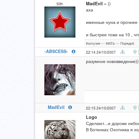
MadEvil
= ))
Sith
аха
именные нуна и прочнее 
и быстрее тоже на 10 , что
Контузия --- МАТЬ --- ПорядкА
-ABSCESS-
22:14 24/10/2007
разумное нововведение)
MadEvil
22:15 24/10/2007
Logo
Сделают...и дороже небос
В Ботинках Охотника я хо