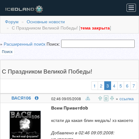
Tog
navi
Форум
Основные новости
С Праздником Великой Победы! [
тема закрыта
]
»
Расширенный поиcк
Поиск:
Поиск
С Праздником Великой Победы!
(выбранная)
1
2
3
4
5
6
7
ВАСЯ106
0
»
ссылка
02:46 09/05/2008
Всем Привет
dob
кстати да какая блин медаль! хз какоето
Добавлено в 02:46 09:05:2008:
но красиво