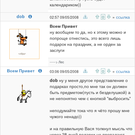
календариком))
dob
0
»
ссылка
02:57 09/05/2008
Всем Привет
ну вообщем то да, но к этому можно и
попроще отнестись, это всего лишь
подарок на праздник, а не орден за
заслуги
-----> Лес
Всем Привет
0
»
ссылка
03:06 09/05/2008
dob
ну у меня другое представление о
подарках просто,по мне так он должен
быть предметом(пусть и безделушкой) а
не непонятно чем с кнопкой "выбросить"
неподумайте тока что я чёто прошу мне
чужого ненадо))
и на правильную Вася толкнул мысль что
через 28 дней подарки не пропадают