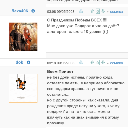
Леха406
0
»
ссылка
03:08 09/05/2008
С Праздником Победы ВСЕХ !!!!!
Мне дали уже,Подарок-а что он даёт?
а лотерея только с 10 уровня((((
dob
0
»
ссылка
03:13 09/05/2008
Всем Привет
не без доли истины, приятно когда
остается память, я например абсолютно
все подарки храню...а тут ничего и не
останется...
но с другой стороны, как сказали, дня
рождения вроде нету ни у кого, к чему
подарки? а на то что есть, можно
взгянуть как на знак внимания к этому
празнику...