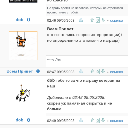
Не трать время на человека, который не стремится
провести его с тобой.
dob
0
»
ссылка
02:46 09/05/2008
Всем Привет
это всего лишь вопрос интерпретации))
но определенно это какая-то награда)
-----> Лес
Всем Привет
0
»
ссылка
02:47 09/05/2008
dob
тебе то за что награду ветеран ты
наш
Добавлено в 02:48 09:05:2008:
скорей уж памятная открытка и не
больше
dob
0
»
ссылка
02:49 09/05/2008