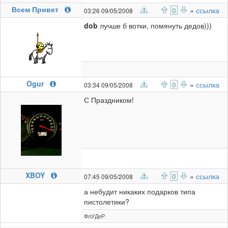
Всем Привет
0
»
ссылка
03:26 09/05/2008
dob
лучше б вотки, помянуть дедов)))
Ogur
0
»
ссылка
03:34 09/05/2008
С Праздником!
XBOY
0
»
ссылка
07:45 09/05/2008
а небудит никаких подарков типа
пистолетики?
ФлУДеР