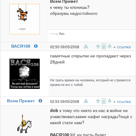
Всем Привет
к чему ты клонишь?
образумь недостойного
-----> Лес
ВАСЯ106
0
»
ссылка
02:50 09/05/2008
памятные открытки не пропадают через
28дней
Не трать время на человека, который не стремится
провести его с тобой.
Всем Привет
0
»
ссылка
02:53 09/05/2008
dob
к тому что никто из нас в войне не
учавствовал,какие нафиг награды?ещё с
какой стати нам?
ВАСЯ106
:lol: ну пусть будет