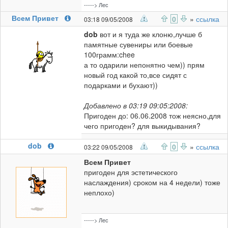
-----> Лес
Всем Привет
0
»
ссылка
03:18 09/05/2008
dob
вот и я туда же клоню,лучше б
памятные сувениры или боевые
100грамм:chee
а то одарили непонятно чем)) прям
новый год какой то,все сидят с
подарками и бухают))
Добавлено в 03:19 09:05:2008:
Пригоден до: 06.06.2008 тож неясно,для
чего пригоден? для выкидывания?
dob
0
»
ссылка
03:22 09/05/2008
Всем Привет
пригоден для эстетического
наслаждения) сроком на 4 недели) тоже
неплохо)
-----> Лес