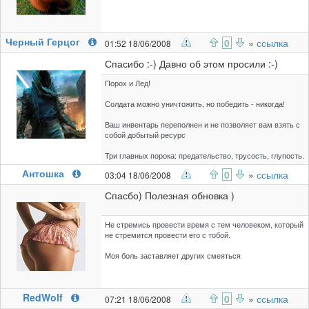
Черный Герцог
0
»
ссылка
01:52 18/06/2008
Спасибо :-) Давно об этом просили :-)
Порох и Лед!
Солдата можно уничтожить, но победить - никогда!
Ваш инвентарь переполнен и не позволяет вам взять с
собой добытый ресурс
Три главных порока: предательство, трусость, глупость.
Антошка
0
»
ссылка
03:04 18/06/2008
Спасбо) Полезная обновка )
Не стремись провести время с тем человеком, который
не стремится провести его с тобой.
Моя боль заставляет других смеяться
RedWolf
0
»
ссылка
07:21 18/06/2008