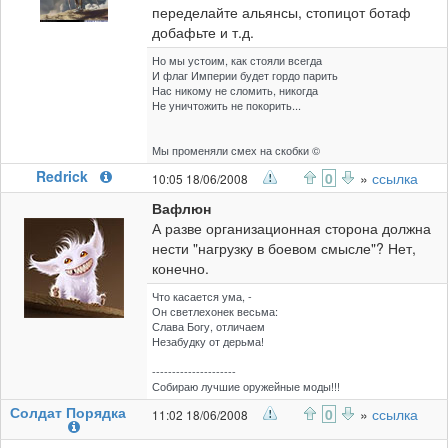
переделайте альянсы, стопицот ботаф
добафьте и т.д.
Но мы устоим, как стояли всегда
И флаг Империи будет гордо парить
Нас никому не сломить, никогда
Не уничтожить не покорить...
Мы променяли смех на скобки ©
Redrick
0
»
ссылка
10:05 18/06/2008
Вафлюн
А разве организационная сторона должна
нести "нагрузку в боевом смысле"? Нет,
конечно.
Что касается ума, -
Он светлехонек весьма:
Слава Богу, отличаем
Незабудку от дерьма!
---------------------
Собираю лучшие оружейные моды!!!
Солдат Порядка
0
»
ссылка
11:02 18/06/2008