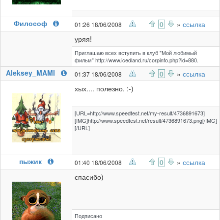
Философ
0
»
ссылка
01:26 18/06/2008
уряя!
Приглашаю всех вступить в клуб "Мой любимый
фильм" http://www.icedland.ru/corpinfo.php?id=880.
Aleksey_MAMI
0
»
ссылка
01:37 18/06/2008
хых.... полезно. :-)
[URL=http://www.speedtest.net/my-result/4736891673]
[IMG]http://www.speedtest.net/result/4736891673.png[/IMG]
[/URL]
пыжик
0
»
ссылка
01:40 18/06/2008
спасибо)
Подписано