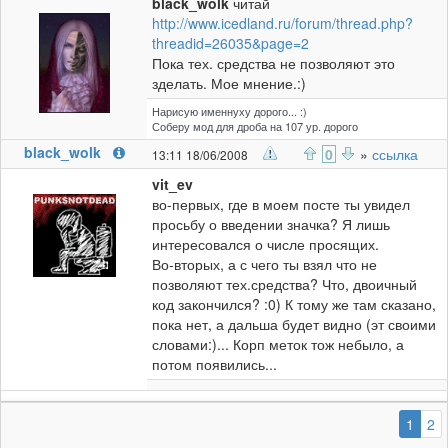
black_wolk
читай
http://www.icedland.ru/forum/thread.php?
threadid=26035&page=2
Пока тех. средства не позволяют это
зделать. Мое мнение.:)
Нарисую именнуху дорого... :)
Соберу мод для дроба на 107 ур. дорого
black_wolk
0
»
ссылка
13:11 18/06/2008
vit_ev
во-первых, где в моем посте ты увидел
просьбу о введении значка? Я лишь
интересовался о числе просящих.
Во-вторых, а с чего ты взял что не
позволяют тех.средства? Что, двоичный
код закончился? :0) К тому же там сказано,
пока нет, а дальша будет видно (эт своими
словами:)... Корп меток тож небыло, а
потом появились...
(выб
1
2