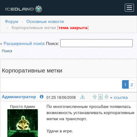
Tog
navi
Форум
Основные новости
Корпоративные метки [
тема закрыта
]
»
Расширенный поиcк
Поиск:
Поиск
Корпоративные метки
(выб
1
2
Администратор
0
»
ссылка
01:25 18/06/2008
По многочисленным просьбам появилась
Просто Админ
возможность устанавливать корпоративные
метки на транспорт.
Удачи в игре.