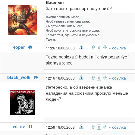
Вафлюн
Зато никто транспорт не угонит:P
Жизни слишком мало,
Чтоб узнать зачем она дана.
Смерти слишком много,
Чтоб понять, что жизнь всего одна.
Только там, где истина неумолима,
Там я.
4oper
0
»
ссылка
11:26 18/06/2008
Tozhe neploxa :) budet milichiya pozarniye i
skoraya :chee
black_wolk
0
»
ссылка
12:16 18/06/2008
Интересно, а об введении значка
нападения на союзника просило меньше
людей?
vit_ev
0
»
ссылка
12:58 18/06/2008