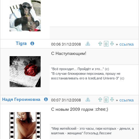
Tigra
0
»
ссылка
00:06 31/12/2008
С Наступающим!
"Всё проходит... Пройдёт и это..." (с)
"В случае блокировки персонажа, прошу не
восстанавливать его в IcedLand Univers-3" (с)
Надя Героиновна
0
»
ссылка
00:07 31/12/2008
С новым 2009 годом :chee;)
*Мир житейский - это часы, гири которых - деньги, а
маятник - женщина* Готхольд Лессинг