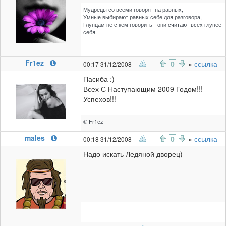
Мудрецы со всеми говорят на равных,
Умные выбирают равных себе для разговора,
Глупцам не с кем говорить - они считают всех глупее
себя.
Fr1ez
0
»
ссылка
00:17 31/12/2008
Пасиба :)
Всех С Наступающим 2009 Годом!!!
Успехов!!!
© Fr1ez
males
0
»
ссылка
00:18 31/12/2008
Надо искать Ледяной дворец)