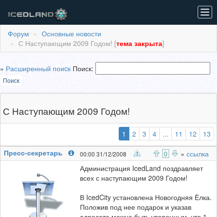
Tog
navi
Форум
Основные новости
С Наступающим 2009 Годом! [
тема закрыта
]
»
Расширенный поиcк
Поиск:
Поиск
С Наступающим 2009 Годом!
(выбранная)
1
2
3
4
...
11
12
13
Пресс-секретарь
0
»
ссылка
00:00 31/12/2008
Администрация IcedLand поздравляет
всех с наступающим 2009 Годом!
В IcedCity установлена Новогодняя Ёлка.
Положив под нее подарок и указав
адресата можно быть уверенным, что 1