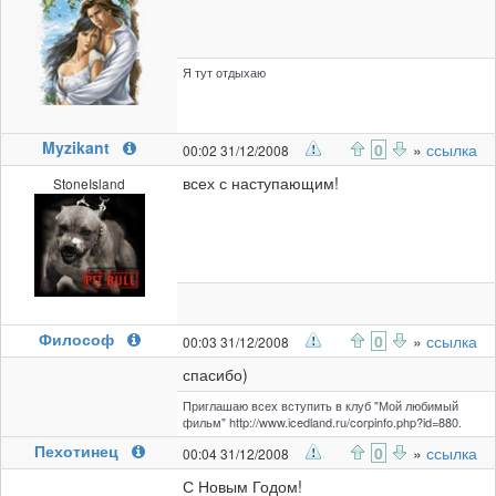
Я тут отдыхаю
Myzikant
0
»
ссылка
00:02 31/12/2008
всех с наступающим!
StoneIsland
Философ
0
»
ссылка
00:03 31/12/2008
спасибо)
Приглашаю всех вступить в клуб "Мой любимый
фильм" http://www.icedland.ru/corpinfo.php?id=880.
Пехотинец
0
»
ссылка
00:04 31/12/2008
С Новым Годом!