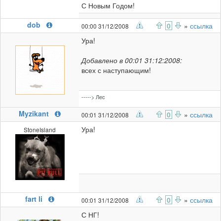
С Новым Годом!
dob
0
»
ссылка
00:00 31/12/2008
Ура!
Добавлено в 00:01 31:12:2008:
всех с наступающим!
-----> Лес
Myzikant
0
»
ссылка
00:01 31/12/2008
Ура!
StoneIsland
fart li
0
»
ссылка
00:01 31/12/2008
С НГ!