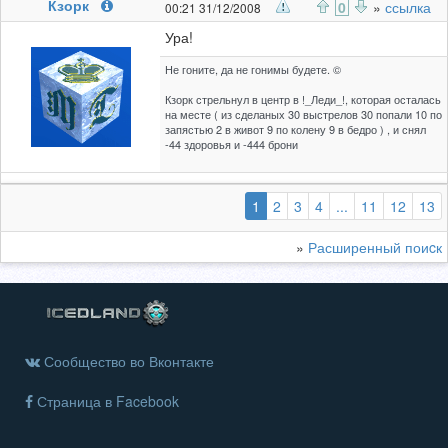
Кзорк
0
»
ссылка
00:21 31/12/2008
Ура!
Не гоните, да не гонимы будете. ©
Кзорк стрельнул в центр в !_Леди_!, которая осталась
на месте ( из сделаных 30 выстрелов 30 попали 10 по
запястью 2 в живот 9 по колену 9 в бедро ) , и снял
-44 здоровья и -444 брони
(выбранная)
1
2
3
4
...
11
12
13
»
Расширенный поиcк
Сообщество во Вконтакте
Страница в Facebook