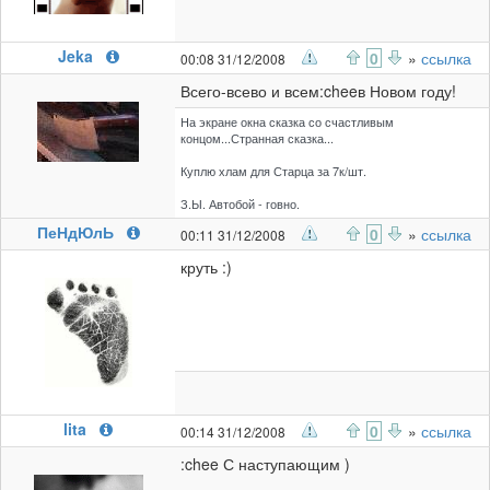
Jeka
0
»
ссылка
00:08 31/12/2008
Всего-всево и всем:cheeв Новом году!
На экране окна сказка со счастливым
концом...Странная сказка...
Куплю хлам для Старца за 7к/шт.
З.Ы. Автобой - говно.
ПеНдЮлЬ
0
»
ссылка
00:11 31/12/2008
круть :)
lita
0
»
ссылка
00:14 31/12/2008
:chee С наступающим )