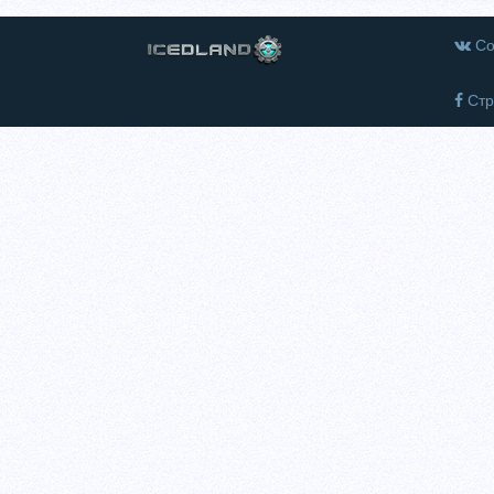
Со
Стр