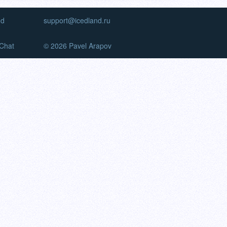
nd
support@icedland.ru
Chat
© 2026 Pavel Arapov