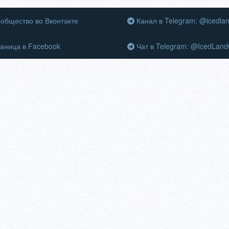
общество во Вконтакте
Канал в Telegram: @icedla
аница в Facebook
Чат в Telegram: @IcedLand