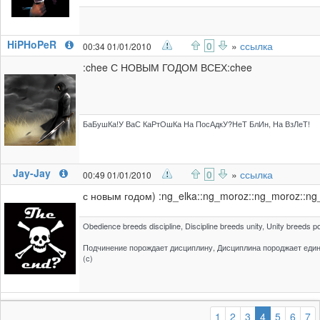
HiPHoPeR
0
»
ссылка
00:34 01/01/2010
:chee С НОВЫМ ГОДОМ ВСЕХ:chee
БаБушКа!У ВаС КаРтОшКа На ПосАдкУ?НеТ БлИн, На ВзЛеТ!
Jay-Jay
0
»
ссылка
00:49 01/01/2010
с новым годом) :ng_elka::ng_moroz::ng_moroz::ng
Obedience breeds discipline, Discipline breeds unity, Unity breeds po
Подчинение порождает дисциплину, Дисциплина породжает едино
(с)
(выбранная
1
2
3
4
5
6
7