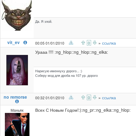
Да. Я злой.
vit_ev
0
»
ссылка
00:05 01/01/2010
Урааа !!!! :ng_hlop::ng_hlop::ng_elka:
Нарисую именнуху дорого... :)
Соберу мод для дроба на 107 ур. дорого
no remorse
0
»
ссылка
00:32 01/01/2010
Всех С Новым Годом!:):ng_pr::ng_elka::ng_hlop:
Маньяк