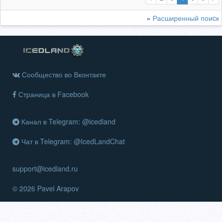
»
Расширенный поиcк
Сообщество во Вконтакте
Страница в Facebook
Канал в Telegram: @icedland
Чат в Telegram: @IcedLandChat
support@icedland.ru
© 2026 Pavel Arapov