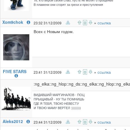
Те, кто верой своей слаб, пусть не молят о прощенье
В пламени они сгорят за грехи и преступления
Xom9chok
0
»
ссылка
23:32 31/12/2009
Всех с Новым годом.
FIVE STARS
0
»
ссылка
23:41 31/12/2009
:ng_elka::ng_hlop::ng_ds::ng_elka::ng_hlop::ng_elk
ВИДАВШИЙ МАРГИНАЛОВ - ПОЦ
ПРЫЩАВЫЙ - НУ ТЫ ПОМНИШЬ
ГДЕ Я ТЕБЯ, ТВОЮ НЕВЕСТУ
И ТВОЮ МАМУ ВЕРТЕЛ :))))))))
Aleks2012
0
»
ссылка
23:44 31/12/2009