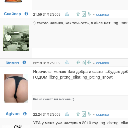
Снайпер
0
»
ссылка
21:59 31/12/2009
:) такого навыка, как точность, в айсе нет .:ng_mor
Билич
0
»
ссылка
22:19 31/12/2009
Игрочилы, желаю Вам добра и састья...будьте д
ГОДОМ!!!!:ng_pr::ng_elka::ng_pr::ng_snow:
Кто не скачет тот москаль :)
Agivon
0
»
ссылка
22:24 31/12/2009
УРА у меня уже наступил 2010 год :ng_ds::ng_elka