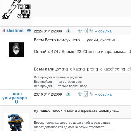
sleshnet
0
»
ссылка
22:24 31/12/2009
Всем Всего наилучшего .... удачи, счастья....
Онлайн: 474 / Время: 22:23 мы не исправимы.....:
Всем папицот :ng_elka::ng_pr::ng_elka::chee:ng_el
Все пройдет и печаль и радость
Все пройдет…. так устроен свет
Все пройдет….. только верить надо
воин
0
»
ссылка
23:10 31/12/2009
ультрамара
ну ишшо часок и мона аткрывать шампунь...
Ересь, порча, колдовство души слабых развращает
Шепот демонов как яд ложью разум отравляет