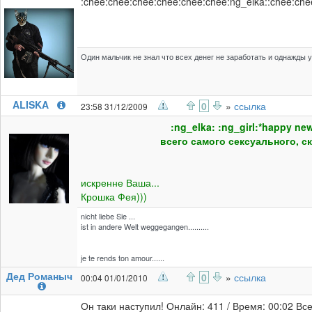
:chee:chee:chee:chee:chee:chee:ng_elka::chee:ch
Один мальчик не знал что всех денег не заработать и однажды 
ALISKA
0
»
ссылка
23:58 31/12/2009
:ng_elka: :ng_girl:*happy new
всего самого сексуального, ск
искренне Ваша...
Крошка Фея)))
nicht liebe Sie ...
ist in andere Welt weggegangen..........
je te rends ton amour......
Дед Романыч
0
»
ссылка
00:04 01/01/2010
Он таки наступил! Онлайн: 411 / Время: 00:02 Все