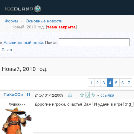
Форум
Основные новости
Новый, 2010 год. [
тема закрыта
]
»
Расширенный поиcк
Поиск:
Поиск
Новый, 2010 год.
(выбранная
1
2
3
4
5
6
7
ПиКаССо
0
»
ссылка
21:57 31/12/2009
Дорогие игроки, счастья Вам! И удачи в игре! :ng_
Художник