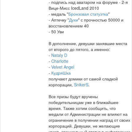
- подпись над аватаром на форуме - 2-я
Вице-Мисс IcedLand 2010
- медаль "
Бронзовая статуэтка
"
- Аптечку "
Духи
" с прочностью 50000 и
восстановлением 40
- 50 Уви
В дополнение, девушки занявшие места
от второго до пятого, а именно:
-
Nataly D
-
Charlotte
-
Velvet Angel
-
КудряШка
получают домики от самой сладкой
корпорации,
SnikerS
.
Все призы будут вручены
победительницам уже в ближайшее
время. Также хотим сообщить, что
медали от Администрации не влияют на
ограничение в получении наград от своих
корпораций. Девушки, не желающие
иметь специальный статус в информации