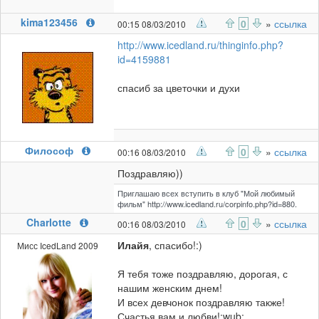
kima123456
0
»
ссылка
00:15 08/03/2010
http://www.icedland.ru/thinginfo.php?
id=4159881
спасиб за цветочки и духи
Философ
0
»
ссылка
00:16 08/03/2010
Поздравляю))
Приглашаю всех вступить в клуб "Мой любимый
фильм" http://www.icedland.ru/corpinfo.php?id=880.
Charlotte
0
»
ссылка
00:16 08/03/2010
Илайя
, спасибо!:)
Мисс IcedLand 2009
Я тебя тоже поздравляю, дорогая, с
нашим женским днем!
И всех девчонок поздравляю также!
Счастья вам и любви!:wub: