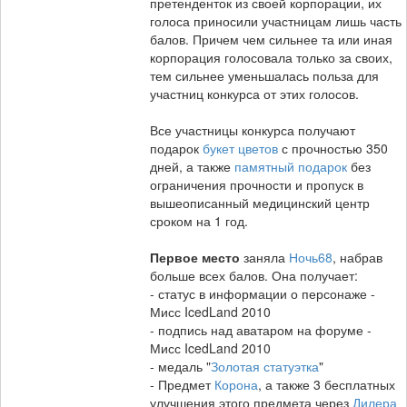
претенденток из своей корпорации, их
голоса приносили участницам лишь часть
балов. Причем чем сильнее та или иная
корпорация голосовала только за своих,
тем сильнее уменьшалась польза для
участниц конкурса от этих голосов.
Все участницы конкурса получают
подарок
букет цветов
с прочностью 350
дней, а также
памятный подарок
без
ограничения прочности и пропуск в
вышеописанный медицинский центр
сроком на 1 год.
Первое место
заняла
Ночь68
, набрав
больше всех балов. Она получает:
- статус в информации о персонаже -
Мисс IcedLand 2010
- подпись над аватаром на форуме -
Мисс IcedLand 2010
- медаль "
Золотая статуэтка
"
- Предмет
Корона
, а также 3 бесплатных
улучшения этого предмета через
Дилера