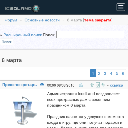
Tog
navi
Форум
Основные новости
8 марта [
тема закрыта
]
»
Расширенный поиcк
Поиск:
Поиск
8 марта
(выбранная)
1
2
3
4
5
6
Пресс-секретарь
0
»
ссылка
00:00 08/03/2010
Администрация IcedLand поздравляет
всех прекрасных дам с весенним
праздником 8 марта!
Праздник начнется у девушек с момента
входа в игру, где они получат подарки и
цветы. Далее, в честь этого прекрасного