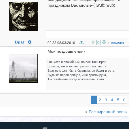
праздником Вас милые=):wub::wub:
Враг
0
»
ссылка
00:38 08/03/2010
Мои поздравления)
Он, хотя и спокойный, но все-таки Враг.
Если он, как и ты, не пропил свою честь,
Враг не может быть бывшим, он будет и есть.
Будь же верен прицел, и не дрогни рука,
Ты погибнешь когда пожалеешь Врага.
(выбранная)
1
2
3
4
5
6
»
Расширенный поиcк