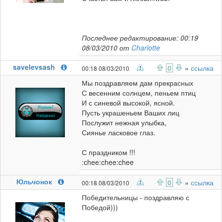
Последнее редактирование: 00:19
08/03/2010 от
Charlotte
savelevsash
0
»
ссылка
00:18 08/03/2010
Мы поздравляем дам прекрасных
С весенним солнцем, пеньем птиц
И с синевой высокой, ясной.
Пусть украшеньем Ваших лиц
Послужит нежная улыбка,
Сиянье ласковое глаз.
С праздником !!!
:chee:chee:chee
Юльчонок
0
»
ссылка
00:18 08/03/2010
Победительницы - поздравляю с
Победой)))