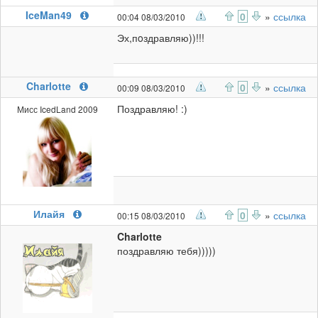
IceMan49
0
»
ссылка
00:04 08/03/2010
Эх,пoздравляю))!!!
Charlotte
0
»
ссылка
00:09 08/03/2010
Поздравляю! :)
Мисс IcedLand 2009
Илайя
0
»
ссылка
00:15 08/03/2010
Charlotte
поздравляю тебя)))))