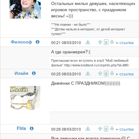
Остальных милых девушек, населяющих
игровое пространство, с праздником
весны! =)))
***Не помню - не было***
***Детям нельзя в интернет, от детей интернет
тупеет***
Философ
0
»
ссылка
00:21 08/03/2010
А где оранжерея?:(
Приглашаю всех вступить в клуб "Мой любимый
фильм" http://www.icedland.ru/corpinfo.php?id=880.
Илайя
0
»
ссылка
00:25 08/03/2010
Девчёнки С ПРАЗДНИКОМ))))))))))
FItIs
0
»
ссылка
00:26 08/03/2010
Все девушки как всегда прекрасны!!! С