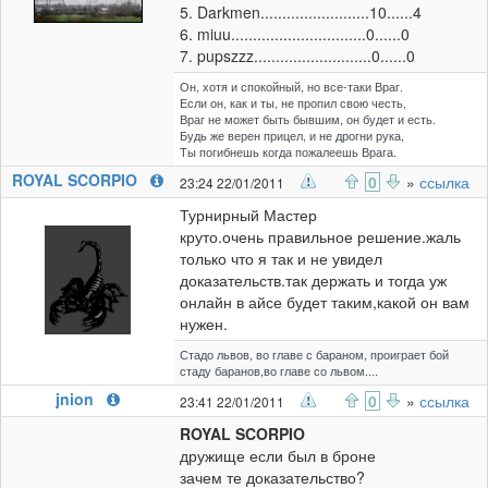
5. Darkmen.........................10......4
6. miuu...............................0......0
7. pupszzz...........................0......0
Он, хотя и спокойный, но все-таки Враг.
Если он, как и ты, не пропил свою честь,
Враг не может быть бывшим, он будет и есть.
Будь же верен прицел, и не дрогни рука,
Ты погибнешь когда пожалеешь Врага.
ROYAL SCORPIO
0
»
ссылка
23:24 22/01/2011
Турнирный Мастер
круто.очень правильное решение.жаль
только что я так и не увидел
доказательств.так держать и тогда уж
онлайн в айсе будет таким,какой он вам
нужен.
Стадо львов, во главе с бараном, проиграет бой
стаду баранов,во главе со львом....
jnion
0
»
ссылка
23:41 22/01/2011
ROYAL SCORPIO
дружище если был в броне
зачем те доказательство?