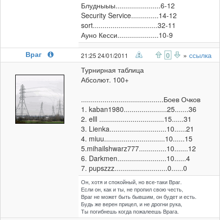
Блудныыы.......................6-12
Security Service..............14-12
sort.................................32-11
Ауно Кесси.....................10-9
Враг
0
»
ссылка
21:25 24/01/2011
Турнирная таблица
Абсолют. 100+
..........................................Боев Очков
1. kaban1980......................25.......36
2. elll .................................15......31
3. Lienka.............................10......21
4. miuu...............................10......15
5.mihailshwarz777..............10.......12
6. Darkmen.........................10......4
7. pupszzz...........................0......0
Он, хотя и спокойный, но все-таки Враг.
Если он, как и ты, не пропил свою честь,
Враг не может быть бывшим, он будет и есть.
Будь же верен прицел, и не дрогни рука,
Ты погибнешь когда пожалеешь Врага.