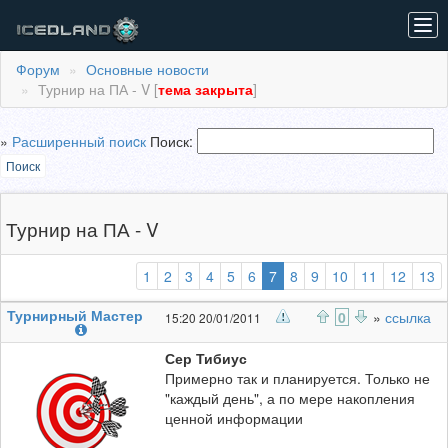
Tog
navi
Форум
Основные новости
Турнир на ПА - V [
тема закрыта
]
»
Расширенный поиcк
Поиск:
Поиск
Турнир на ПА - V
(выбранная)
1
2
3
4
5
6
7
8
9
10
11
12
13
Турнирный Мастер
0
»
ссылка
15:20 20/01/2011
Сер Тибиус
Примерно так и планируется. Только не
"каждый день", а по мере накопления
ценной информации