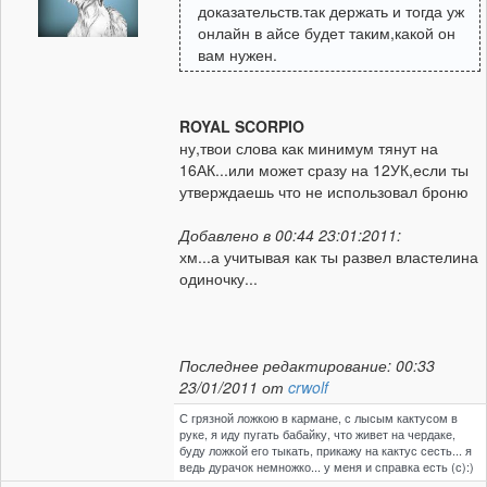
доказательств.так держать и тогда уж
онлайн в айсе будет таким,какой он
вам нужен.
ROYAL SCORPIO
ну,твои слова как минимум тянут на
16АК...или может сразу на 12УК,если ты
утверждаешь что не использовал броню
Добавлено в 00:44 23:01:2011:
хм...а учитывая как ты развел властелина
одиночку...
Последнее редактирование: 00:33
23/01/2011 от
crwolf
С грязной ложкою в кармане, с лысым кактусом в
руке, я иду пугать бабайку, что живет на чердаке,
буду ложкой его тыкать, прикажу на кактус сесть... я
ведь дурачок немножко... у меня и справка есть (с):)