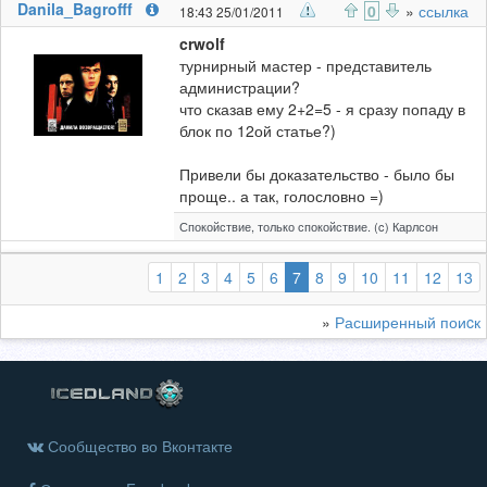
Danila_Bagrofff
0
»
ссылка
18:43 25/01/2011
crwolf
турнирный мастер - представитель
администрации?
что сказав ему 2+2=5 - я сразу попаду в
блок по 12ой статье?)
Привели бы доказательство - было бы
проще.. а так, голословно =)
Спокойствие, только спокойствие. (c) Карлсон
(выбранная)
1
2
3
4
5
6
7
8
9
10
11
12
13
»
Расширенный поиcк
Сообщество во Вконтакте