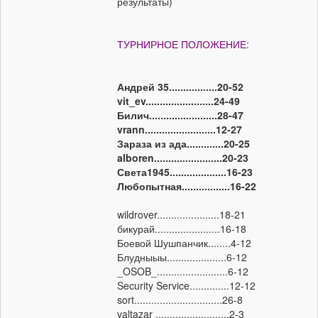
результаты)
ТУРНИРНОЕ ПОЛОЖЕНИЕ:
Андрей 35.................20-52
vit_ev........................24-49
Билич........................28-47
vrann.........................12-27
Зараза из ада.............20-25
alboren........................20-23
Света1945....................16-23
Любопытная.................16-22
wildrover......................18-21
бикурай.......................16-18
Боевой Шушпанчик........4-12
Блудныыы.....................6-12
_OSOB_.........................6-12
Security Service..............12-12
sort...............................26-8
valtazar ..........................2-3