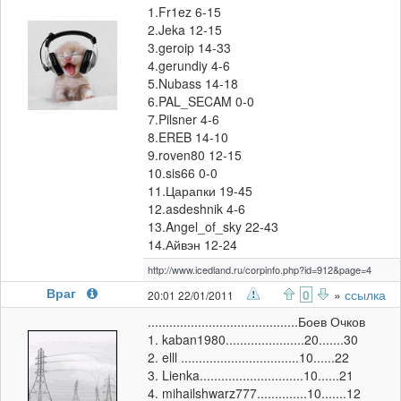
1.Fr1ez 6-15
2.Jeka 12-15
3.geroip 14-33
4.gerundiy 4-6
5.Nubass 14-18
6.PAL_SECAM 0-0
7.Pilsner 4-6
8.EREB 14-10
9.roven80 12-15
10.sis66 0-0
11.Царапки 19-45
12.asdeshnik 4-6
13.Angel_of_sky 22-43
14.Айвэн 12-24
http://www.icedland.ru/corpinfo.php?id=912&page=4
Враг
0
»
ссылка
20:01 22/01/2011
..........................................Боев Очков
1. kaban1980......................20.......30
2. elll .................................10......22
3. Lienka.............................10......21
4. mihailshwarz777..............10.......12