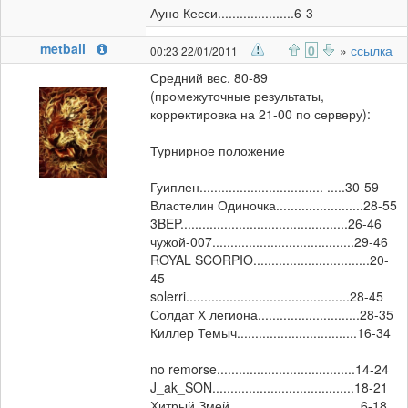
Ауно Кесси.....................6-3
metball
0
»
ссылка
00:23 22/01/2011
Средний вес. 80-89
(промежуточные результаты,
корректировка на 21-00 по серверу):
Турнирное положение
Гуиплен.................................. .....30-59
Властелин Одиночка........................28-55
3BEP..............................................26-46
чужой-007.......................................29-46
ROYAL SCORPIO................................20-
45
solerri.............................................28-45
Солдат Х легиона............................28-35
Киллер Темыч.................................16-34
no remorse......................................14-24
J_ak_SON.......................................18-21
Хитрый Змей....................................6-18