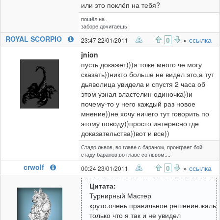
или это поклёп на тебя?
пошёл на .
заборе дочитаешь
ROYAL SCORPIO
0
»
ссылка
23:47 22/01/2011
jnion
пусть докажет)))я тоже много че могу
сказать))никто больше не видел это,а тут
дьяволица увидела и спустя 2 часа об
этом узнал властелин одиночка))и
почему-то у него каждый раз новое
мнение))не хочу ничего тут говорить по
этому поводу))просто интересно где
доказательства))вот и все))
Стадо львов, во главе с бараном, проиграет бой
стаду баранов,во главе со львом....
crwolf
0
»
ссылка
00:24 23/01/2011
Цитата:
Турнирный Мастер
круто.очень правильное решение.жаль
только что я так и не увидел