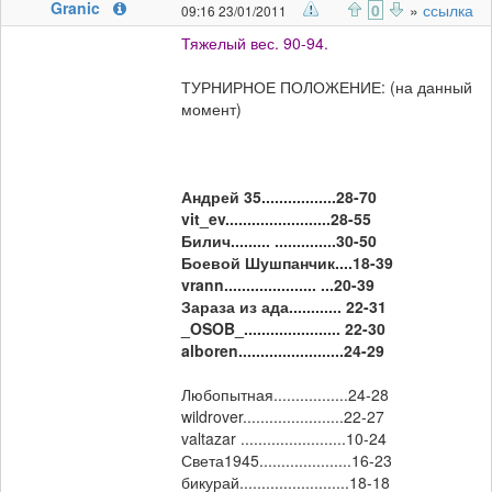
Granic
0
»
ссылка
09:16 23/01/2011
Тяжелый вес. 90-94.
ТУРНИРНОЕ ПОЛОЖЕНИЕ: (на данный
момент)
Андрей 35.................28-70
vit_ev........................28-55
Билич......... ..............30-50
Боевой Шушпанчик....18-39
vrann..................... ...20-39
Зараза из ада............ 22-31
_OSOB_...................... 22-30
alboren........................24-29
Любопытная.................24-28
wildrover.......................22-27
valtazar ........................10-24
Света1945.....................16-23
бикурай.........................18-18