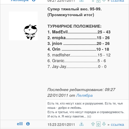
0
»
ссылка
09:27 22/01/2011
Супер тяжелый вес. 95-99.
(Промежуточный итог)
ТУРНИРНОЕ ПОЛОЖЕНИЕ:
1. MadEvil..........................25 - 43
2. eropka...........................15 - 26
3. jnion .............................20 - 26
4. Orin ..............................10 - 18
5. madfisher........................15 - 12
6. Granic.............................5 - 6
7. Jay-Jay............................0 - 0
Последнее редактирование: 09:27
22/01/2011 от
Лелябра
Есть те, кто несут хаос и разрушение. Есть те, чья
ноша - добро и любовь.
Есть и третьи, что несут порядок и справедливость.
И есть я. Я несу пакетик... (с)
elll
0
»
ссылка
15:23 22/01/2011