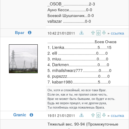
_OSOB_......................2-3
Ауно Кесси...............0-0
Боевой Шушпанчик...0-0
valtazar ...................0-0
Враг
0
»
ссылка
10:42 21/01/2011
.........................................Боев Очков
1. Lienka.............................5......15
2. elll .................................0......0
3. miuu...............................0......0
4. Darkmen.........................0......0
5. mihailshwarz777..............0.......0
6. pupszzz...........................0......0
7. kaban1980......................5.......0
Он, хотя и спокойный, но все-таки Враг.
Если он, как и ты, не пропил свою честь,
Враг не может быть бывшим, он будет и есть.
Будь же верен прицел, и не дрогни рука,
Ты погибнешь когда пожалеешь Врага.
Granic
0
»
ссылка
19:51 21/01/2011
Тяжелый вес. 90-94 (Промежуточные