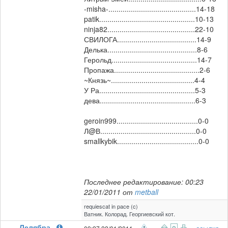
-misha-...........................................14-18
patik...............................................10-13
ninja82...........................................22-10
СВИЛОГА.......................................14-9
Делька............................................8-6
Герольд..........................................14-7
Пропажа..........................................2-6
~Князь~.........................................4-4
У Ра...............................................5-3
дева...............................................6-3
geroin999........................................0-0
Л@В...............................................0-0
smallkybik........................................0-0
Последнее редактирование: 00:23
22/01/2011 от
metball
requiescat in pace (c)
Ватник. Колорад. Георгиевский кот.
Лелябра