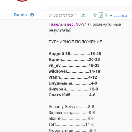
Granic
0
»
ссылка
04:02 21/01/2011
Тяжелый вес. 90-94
(Промежуточные
результаты)
ТУРНИРНОЕ ПОЛОЖЕНИЕ:
Андрей 35.................16-46
Билич.......................20-35
vit_ev........................16-33
wildrover...................14-18
vrann........................4-12
Блудныыы................4-9
бикурай....................12-9
Света1945................4-6
Security Service........8-6
Зараза из ада...........8-6
alboren.....................8-6
sort.........................14-6
Любопытная..............6-4