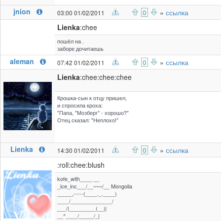
jnion
0
»
ссылка
03:00 01/02/2011
Lienka
:chee
пошёл на .
заборе дочитаешь
aleman
0
»
ссылка
07:42 01/02/2011
Lienka
:chee:chee:chee
Крошка-сын к отцу пришел,
и спросила кроха:
"Папа, "Мозберг" - хорошо?"
Отец сказал: "Неплохо!"
Lienka
0
»
ссылка
14:30 01/02/2011
:roll:chee:blush
kofe_with____ __
_ice_inc___/__~~~/__ Mongolia
_____,-----(____._.____)
____/______________/
___/|_________(__|(
__^____/_____/_|