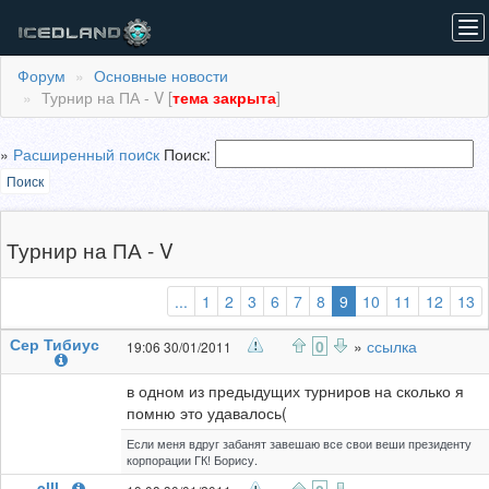
To
nav
Форум
Основные новости
Турнир на ПА - V [
тема закрыта
]
»
Расширенный поиcк
Поиск:
Поиск
Турнир на ПА - V
(выбранная)
...
1
2
3
6
7
8
9
10
11
12
13
Сер Тибиус
0
»
ссылка
19:06 30/01/2011
в одном из предыдущих турниров на сколько я
помню это удавалось(
Если меня вдруг забанят завешаю все свои веши президенту
корпорации ГК! Борису.
elll