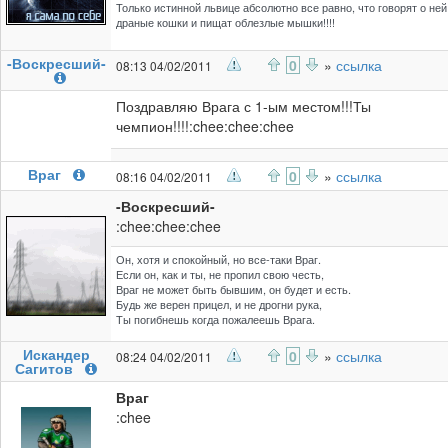
Только истинной львице абсолютно все равно, что говорят о ней
драные кошки и пищат облезлые мышки!!!!
-Воскресший-
0
»
ссылка
08:13 04/02/2011
Поздравляю Врага с 1-ым местом!!!Ты
чемпион!!!!:chee:chee:chee
Враг
0
»
ссылка
08:16 04/02/2011
-Воскресший-
:chee:chee:chee
Он, хотя и спокойный, но все-таки Враг.
Если он, как и ты, не пропил свою честь,
Враг не может быть бывшим, он будет и есть.
Будь же верен прицел, и не дрогни рука,
Ты погибнешь когда пожалеешь Врага.
Искандер
0
»
ссылка
08:24 04/02/2011
Сагитов
Враг
:chee