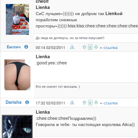
crwolf
Lienka
СиС лучшие=))))))) не добром так
Lienkой
поработим снежные
просторы=)))))):kiss:kiss:chee:chee:chee:chee:chee
До лица не дотянусь, но за пятки покусаю!!!
Билич
0
»
ссылка
00:14 02/02/2011
Lienka
:good:yes::chee
Кто не скачет тот москаль :)
Darisha
0
»
ссылка
17:32 02/02/2011
Lienka
:chee:chee:cheeПоздравляю))
Говорила ж тебе- ты настоящая королева Айса))