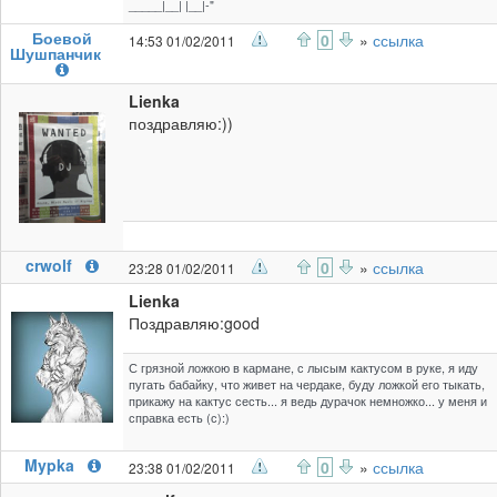
_____|__| |__|-"
Боевой
0
»
ссылка
14:53 01/02/2011
Шушпанчик
Lienka
поздравляю:))
crwolf
0
»
ссылка
23:28 01/02/2011
Lienka
Поздравляю:good
С грязной ложкою в кармане, с лысым кактусом в руке, я иду
пугать бабайку, что живет на чердаке, буду ложкой его тыкать,
прикажу на кактус сесть... я ведь дурачок немножко... у меня и
справка есть (с):)
Mypka
0
»
ссылка
23:38 01/02/2011