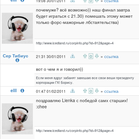
0
»
ссылка
19:08 30/01/2011
почемуже? всё возможно)) наш финал завтра
будет играться с 21.30) помешать этому может
только форс-мажорные лбстаятельства)
http://www.icedland.ru/corpinfo.php?id=912&page=4
Сер Тибиус
0
»
ссылка
21:31 30/01/2011
вот о чем я и говорил))
Если меня вдруг забанят завешаю все свои веши президенту
корпорации ГК! Борису.
elll
0
»
ссылка
01:47 01/02/2011
поздравляю Lienka с победой самх старших!
:chee
http://www.icedland.ru/corpinfo.php?id=912&page=4