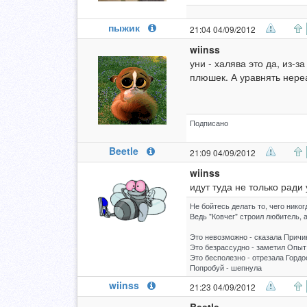
пыжик
21:04 04/09/2012
wiinss
уни - халява это да, из-з
плюшек. А уравнять нереа
Подписано
Beetle
21:09 04/09/2012
wiinss
идут туда не только ради 
Не бойтесь делать то, чего нико
Ведь "Ковчег" строил любитель, 
Это невозможно - сказала Причи
Это безрассудно - заметил Опыт
Это бесполезно - отрезала Гордо
Попробуй - шепнула
wiinss
21:23 04/09/2012