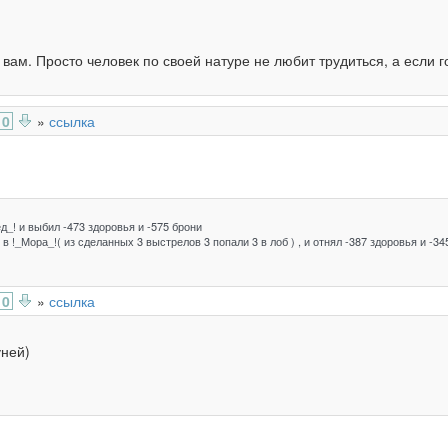
вам. Просто человек по своей натуре не любит трудиться, а если го
0
»
ссылка
д_! и выбил -473 здоровья и -575 брони
в !_Мора_!( из сделанных 3 выстрелов 3 попали 3 в лоб ) , и отнял -387 здоровья и -34
0
»
ссылка
уней)