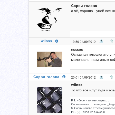
Сорви-голова
а чё, хорошо - уней все 
wiinss
19:50 04/09/2012
пыжик
Оснавная плюшка это уник
малочисленным иным сейч
Сорви-голова
20:01 04/09/2012
wiinss
То что все илут туда из-з
P.S. - береги голову, однако ...
Сорви-голова стрельнул в !_Анде
6: Сорви-голова стрельнул влево 
P.S. (2) - сколько в айсе н