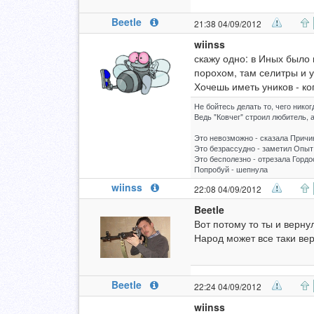
Beetle
21:38 04/09/2012
wiinss
скажу одно: в Иных было 
порохом, там селитры и у
Хочешь иметь уников - ко
Не бойтесь делать то, чего нико
Ведь "Ковчег" строил любитель, 
Это невозможно - сказала Причи
Это безрассудно - заметил Опыт
Это бесполезно - отрезала Гордо
Попробуй - шепнула
wiinss
22:08 04/09/2012
Beetle
Вот потому то ты и верну
Народ может все таки вер
Beetle
22:24 04/09/2012
wiinss