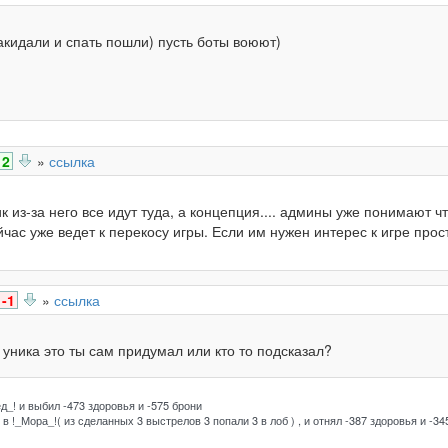
накидали и спать пошли) пусть боты воюют)
2
»
ссылка
 из-за него все идут туда, а концепция.... админы уже понимают ч
ас уже ведет к перекосу игры. Если им нужен интерес к игре прос
-1
»
ссылка
а уника это ты сам придумал или кто то подсказал?
д_! и выбил -473 здоровья и -575 брони
в !_Мора_!( из сделанных 3 выстрелов 3 попали 3 в лоб ) , и отнял -387 здоровья и -34