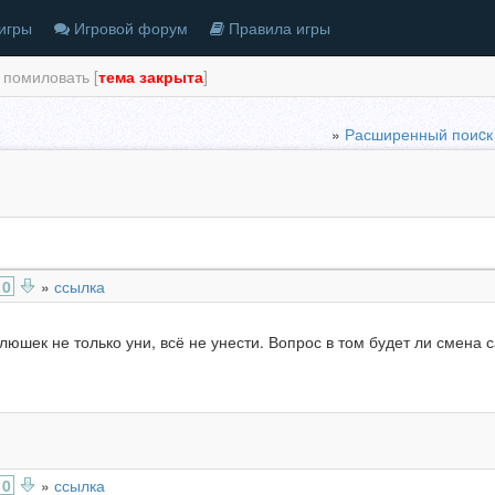
игры
Игровой форум
Правила игры
 помиловать [
тема закрыта
]
»
Расширенный поиcк
0
»
ссылка
плюшек не только уни, всё не унести. Вопрос в том будет ли смена 
0
»
ссылка