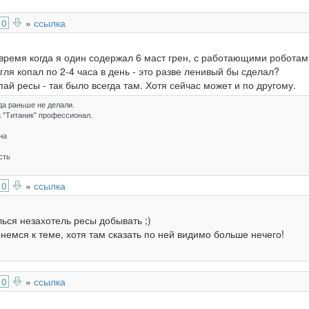
0
»
ссылка
время когда я один содержал 6 маст грен, с работающими роботами
гля копал по 2-4 часа в день - это разве ленивый бы сделал?
пай ресы - так было всегда там. Хотя сейчас может и по другому.
гда раньше не делали.
а "Титаник" профессионал.
на
сть
0
»
ссылка
лься незахотель ресы добывать ;)
немся к теме, хотя там сказать по ней видимо больше нечего!
0
»
ссылка