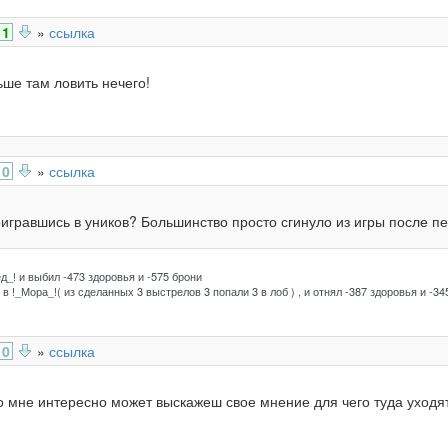
1
»
ссылка
ьше там ловить нечего!
0
»
ссылка
игравшись в уников? Большинство просто сгинуло из игры после пер
д_! и выбил -473 здоровья и -575 брони
в !_Мора_!( из сделанных 3 выстрелов 3 попали 3 в лоб ) , и отнял -387 здоровья и -34
0
»
ссылка
 мне интересно может выскажеш свое мнение для чего туда уходят,