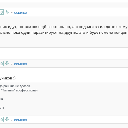
0
»
ссылка
а них идут, но там же ещё всего полно, а с недвиги за ил да тех ком
льно пока одни паразитируют на других, это и будет смена концеп
0
»
ссылка
уников ;)
гда раньше не делали.
а "Титаник" профессионал.
на
сть
0
»
ссылка