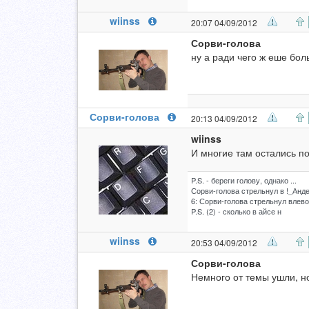
wiinss
20:07 04/09/2012
Сорви-голова
ну а ради чего ж еше бол
Сорви-голова
20:13 04/09/2012
wiinss
И многие там остались по
P.S. - береги голову, однако ...
Сорви-голова стрельнул в !_Анде
6: Сорви-голова стрельнул влево 
P.S. (2) - сколько в айсе н
wiinss
20:53 04/09/2012
Сорви-голова
Немного от темы ушли, но