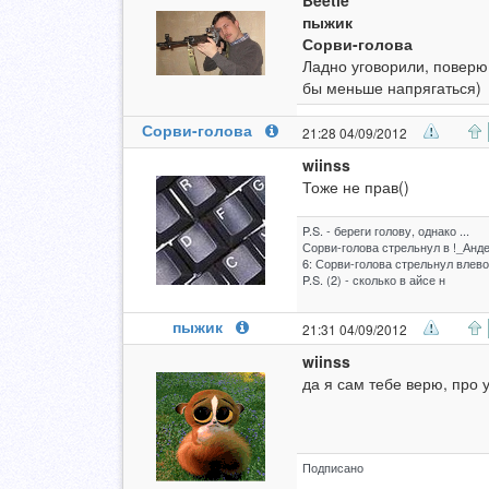
Beetle
пыжик
Сорви-голова
Ладно уговорили, поверю 
бы меньше напрягаться)
Сорви-голова
21:28 04/09/2012
wiinss
Тоже не прав()
P.S. - береги голову, однако ...
Сорви-голова стрельнул в !_Анде
6: Сорви-голова стрельнул влево 
P.S. (2) - сколько в айсе н
пыжик
21:31 04/09/2012
wiinss
да я сам тебе верю, про 
Подписано