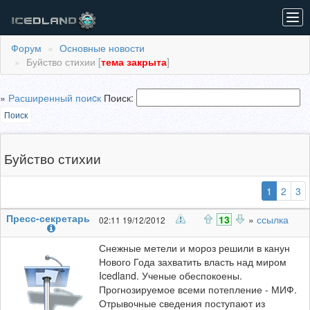
Tog
navi
Форум
Основные новости
Буйство стихии [
тема закрыта
]
»
Расширенный поиcк
Поиск:
Поиск
Буйство стихии
(выбран
1
2
3
Пресс-секретарь
13
»
ссылка
02:11 19/12/2012
Снежные метели и мороз решили в канун
Нового Года захватить власть над миром
Icedland. Ученые обеспокоены.
Прогнозируемое всеми потепление - МИФ.
Отрывочные сведения поступают из