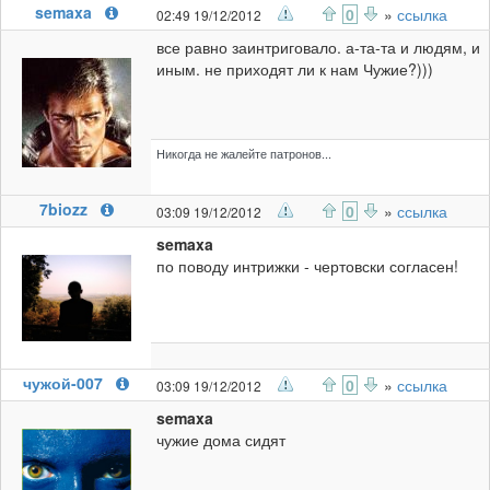
semaxa
0
»
ссылка
02:49 19/12/2012
все равно заинтриговало. а-та-та и людям, и
иным. не приходят ли к нам Чужие?)))
Никогда не жалейте патронов...
7biozz
0
»
ссылка
03:09 19/12/2012
semaxa
по поводу интрижки - чертовски согласен!
чужой-007
0
»
ссылка
03:09 19/12/2012
semaxa
чужие дома сидят