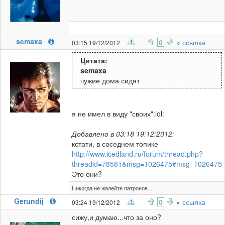
semaxa
0
»
ссылка
03:15 19/12/2012
Цитата:
semaxa
чужие дома сидят
я не имел в виду "своих":lol:
Добавлено в 03:18 19:12:2012:
кстати, в соседнем топике
http://www.icedland.ru/forum/thread.php?
threadid=78581&msg=1026475#msg_1026475
Это они?
Никогда не жалейте патронов...
Gerundij
0
»
ссылка
03:24 19/12/2012
сижу,и думаю...что за оно?