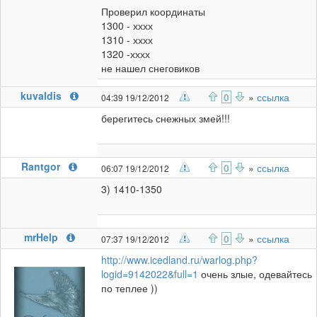
Проверил координаты
1300 - хххх
1310 - хххх
1320 -хххх
не нашел снеговиков
kuvaldis
0
»
ссылка
04:39 19/12/2012
берегитесь снежных змей!!!
Rantgor
0
»
ссылка
06:07 19/12/2012
3) 1410-1350
mrHelp
0
»
ссылка
07:37 19/12/2012
http://www.icedland.ru/warlog.php?
logid=9142022&full=1
очень злые, одевайтесь
по теплее ))