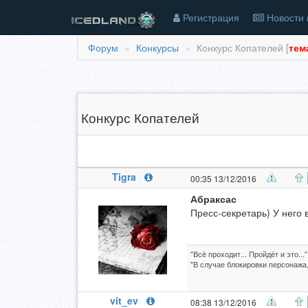
Регистрация
Новости 
Форум
Конкурсы
Конкурс Копателей [
тем
Конкурс Копателей
Tigra
00:35 13/12/2016
Абраксас
Пресс-секретарь) У него 
"Всё проходит... Пройдёт и это..."
"В случае блокировки персонажа,
vit_ev
08:38 13/12/2016