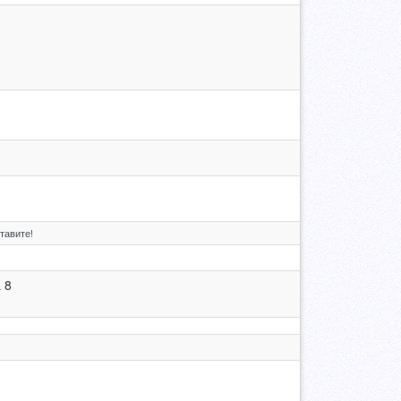
тавите!
 8