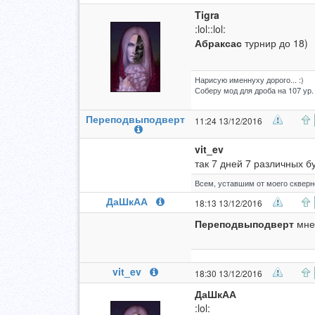
Tigra
:lol::lol:
Абраксас
турнир до 18)
Нарисую именнуху дорого... :)
Соберу мод для дроба на 107 ур.
Переподвыподверт
11:24 13/12/2016
vit_ev
так 7 дней 7 различных б
Всем, уставшим от моего скверно
ДаШкАА
18:13 13/12/2016
Переподвыподверт
мне 
vit_ev
18:30 13/12/2016
ДаШкАА
:lol: