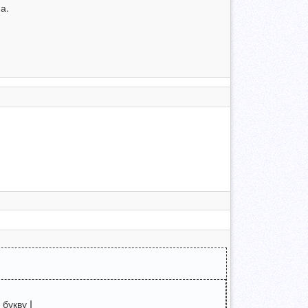
а.
букву I