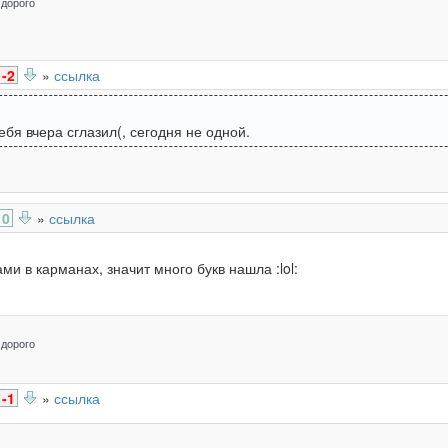
 дорого
-2
»
ссылка
себя вчера сглазил(, сегодня не одной.
0
»
ссылка
ми в карманах, значит много букв нашла :lol:
 дорого
-1
»
ссылка