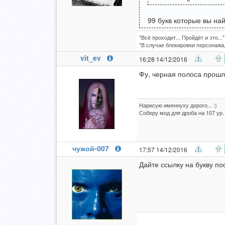
99 букв которые вы на
"Всё проходит... Пройдёт и это..."
"В случае блокировки персонажа,
vit_ev
16:28 14/12/2016
Фу, черная полоса прошла
Нарисую именнуху дорого... :)
Соберу мод для дроба на 107 ур.
чужой-007
17:57 14/12/2016
Дайте ссылку на букву пос