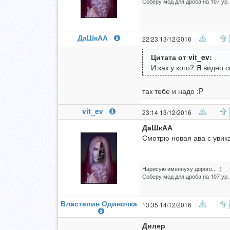
Соберу мод для дроба на 107 ур.
ДаШкАА
22:23 13/12/2016
Цитата от vit_ev:
И как у кого? Я видно 
так тебе и надо :P
vit_ev
23:14 13/12/2016
ДаШкАА
Смотрю новая ава с увика
Нарисую именнуху дорого... :)
Соберу мод для дроба на 107 ур.
Властелин Одиночка
13:35 14/12/2016
Дилер