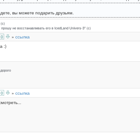
йдете, вы можете подарить друзьям.
 (с)
 прошу не восстанавливать его в IcedLand Univers-3" (с)
0
»
ссылка
 :)
 дорого
0
»
ссылка
мотреть...