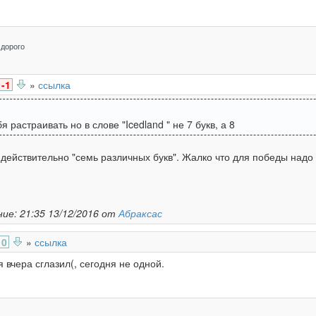
 дорого
-1
»
ссылка
 растраивать но в слове "Icedland " не 7 букв, а 8
действительно "семь различных букв". Жалко что для победы надо 
ие: 21:35 13/12/2016 от
Абраксас
0
»
ссылка
я вчера сглазил(, сегодня не одной.