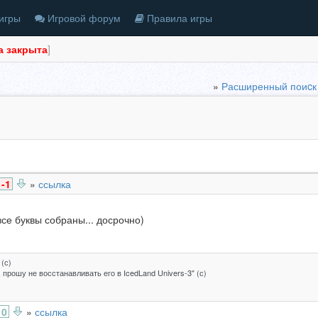
игры
Игровой форум
Правила игры
а закрыта
]
»
Расширенный поиcк
-1
»
ссылка
все буквы собраны... досрочно)
 (с)
 прошу не восстанавливать его в IcedLand Univers-3" (с)
0
»
ссылка