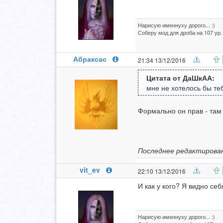
Нарисую именнуху дорого... :)
Соберу мод для дроба на 107 ур.
Абраксас
21:34 13/12/2016
Цитата от ДаШкАА:
мне не хотелось бы тебя
Формально он прав - там 
Последнее редактирован
vit_ev
22:10 13/12/2016
И как у кого? Я видно себ
Нарисую именнуху дорого... :)