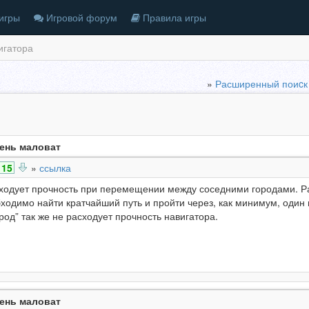
игры
Игровой форум
Правила игры
игатора
»
Расширенный поиcк
ень маловат
15
»
ссылка
ходует прочность при перемещении между соседними городами. Ра
бходимо найти кратчайший путь и пройти через, как минимум, один
од” так же не расходует прочность навигатора.
ень маловат