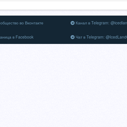
общество во Вконтакте
Канал в Telegram: @icedla
аница в Facebook
Чат в Telegram: @IcedLand