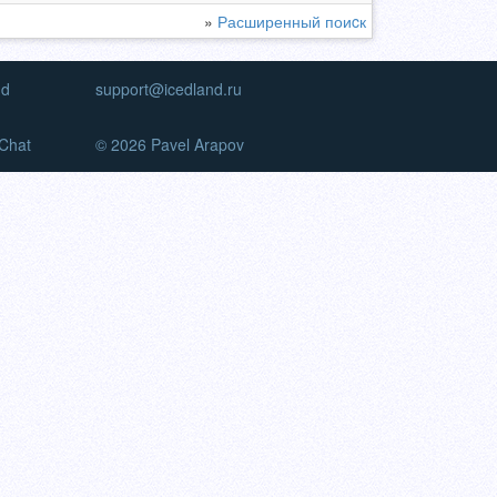
»
Расширенный поиcк
nd
support@icedland.ru
Chat
© 2026 Pavel Arapov