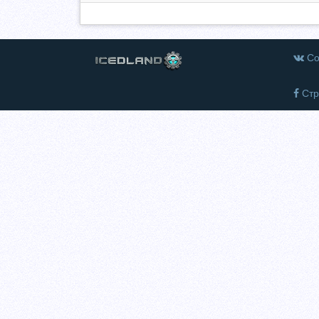
Со
Стр