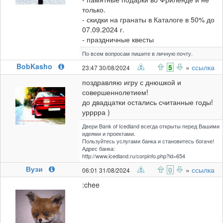
только.
- скидки на гранаты в Каталоге в 50% до
07.09.2024 г.
- праздничные квесты
По всем вопросам пишите в личную почту.
BobKasho
5
»
ссылка
23:47 30/08/2024
поздравляю игру с днюшкой и
совершеннолетием!
до двадцатки остались считанные годы!
урррра )
Двери Bank of Icedland всегда открыты перед Вашими
идеями и проектами.
Пользуйтесь услугами банка и становитесь богаче!
Адрес банка:
http://www.icedland.ru/corpinfo.php?id=654
Вузи
0
»
ссылка
06:01 31/08/2024
:chee