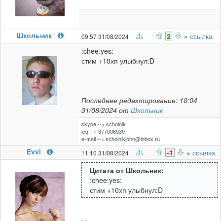
Школьник
2
»
ссылка
09:57 31/08/2024
:chee:yes:
стим +10хп улыбнул:D
Последнее редактирование: 10:04
31/08/2024 от
Школьник
skype --> scholnik
icq --> 377006539
e-mail -->
scholnikjohn@inbox.ru
Evvi
-1
»
ссылка
11:10 31/08/2024
Цитата от Школьник:
:chee:yes:
стим +10хп улыбнул:D