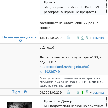
Цитата:
общая сумма разбора: 0 ilex 0 UVI
разобрать выбранные предметы
заставляют нажимать лишний раз на
кнопки...
Переподвыподверт
0
»
ссылка
13:01 04/09/2024
с Днюхой.
Дилер
а чего все стимуляторы +100, а
один +10?
https://icedland.ru/thinginfo.php?
id=10236749
Всем, уставшим от моего скверного характера и
оптимизма, я искренне желаю ... ПЕРЕДОХНУТЬ! ...
ударение сами поставите!
Tigra
1
»
ссылка
09:25 08/09/2024
Цитата от Дилер:
Мы подготовили несколько приятных