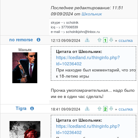
Последнее редактирование: 11:51
09/09/2024 от
Школьник
skype --> scholnik
icq --> 377006539
e-mail -->
scholnikjohn@inbox.ru
no remorse
1
»
ссылка
12:13 09/09/2024
Маньяк
Цитата от Школьник:
https://icedland.ru/thinginfo.php?
id=10236402
При находке был комментарий, что это
к 18-летию игры
Прочка умопомрачительная... надо было
им ее в один час сделать!
Tigra
2
»
ссылка
18:41 09/09/2024
Цитата от Школьник:
https://icedland.ru/thinginfo.php?
id=10236402