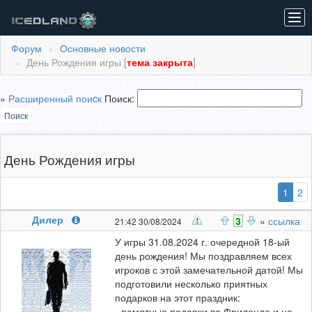
Tog
navi
Форум
Основные новости
День Рождения игры [
тема закрыта
]
»
Расширенный поиcк
Поиск:
Поиск
День Рождения игры
(выб
1
2
Дилер
3
»
ссылка
21:42 30/08/2024
У игры 31.08.2024 г. очередной 18-ый
день рождения! Мы поздравляем всех
игроков с этой замечательной датой! Мы
подготовили несколько приятных
подарков на этот праздник:
- памятные подарки во Фриленде и не