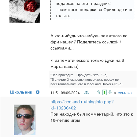
подарков на этот праздник:
- памятные подарки во Фриленде и не
только.
А кто-нибудь что-нибудь памятного во
фри нашел? Поделитесь ссылкой /
ссылками...
Я из тематического только Духи на 8
марта нашла)
"Всё проходит... Пройдёт и это..." (с)
"В случае блокировки персонажа, прошу не
восстанавливать его в IcedLand Univers-3" (с)
Школьник
1
»
ссылка
11:51 09/09/2024
https://icedland.ru/thinginfo.php?
id=10236402
При находке был комментарий, что это к
18-летию игры