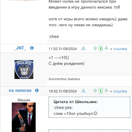
Может нолик не пропечатался при
введении в игру данного кексика :roll
хотя от игры всего можно ожидать) даже
того ,чего ну никак не ожидаешь)
:chee
_JNT_
1
»
ссылка
11:52 31/08/2024
+1 ---+10))
С днём рождения)
Summertime Sadness
no remorse
1
»
ссылка
19:32 31/08/2024
Маньяк
Цитата от Школьник:
:chee:yes:
стим +10хп улыбнул:D