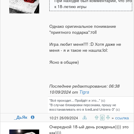
При находке был комментарий, что это
к 18-летию игры
Однако оригинальное понимание
"приятного подарка":roll
Игра любит меня!!!! :D Хотя даже не
меня - я и такое не нашла:lol:
Ясно в общем)
Последнее редактирование: 06:38
10/09/2024 от
Tigra
"Всё проходит... Пройдёт и это..." (с)
"В случае блокировки персонажа, прошу не
восстанавливать его в IcedLand Univers-3" (с)
_ДьЯк
0
»
ссылка
10:21 26/09/2024
Очередной 18-ый день рожденья)))) это
как))))