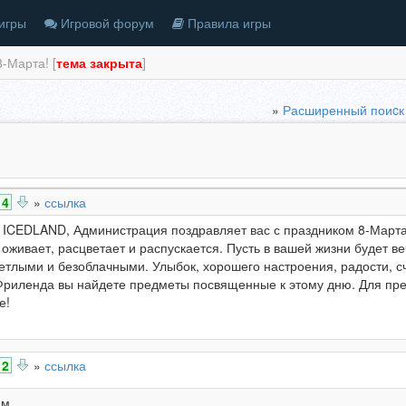
игры
Игровой форум
Правила игры
-Марта! [
тема закрыта
]
»
Расширенный поиcк
4
»
ссылка
ICEDLAND, Администрация поздравляет вас с праздником 8-Марта.
ё оживает, расцветает и распускается. Пусть в вашей жизни будет ве
ветлыми и безоблачными. Улыбок, хорошего настроения, радости, с
 Фриленда вы найдете предметы посвященные к этому дню. Для пре
е!
2
»
ссылка
ам.