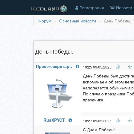
Регистрация
Новости 
Форум
Основные новости
День Победы. [
День Победы.
Пресс-секретарь
10:25 09/05/2025
День Победы был достигн
вспоминаем об этом велик
наполняется обычными ра
По случаю праздника Поб
праздника.
RusXPYCT
10:27 09/05/2025
С Днём Победы!