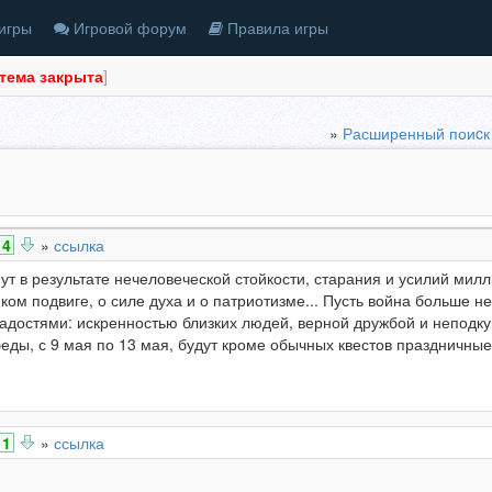
игры
Игровой форум
Правила игры
тема закрыта
]
»
Расширенный поиcк
4
»
ссылка
ут в результате нечеловеческой стойкости, старания и усилий мил
ом подвиге, о силе духа и о патриотизме... Пусть война больше н
достями: искренностью близких людей, верной дружбой и неподк
еды, с 9 мая по 13 мая, будут кроме обычных квестов праздничны
1
»
ссылка