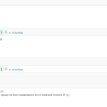
1
»
ссылка
!!
1
»
ссылка
 (с)
 прошу не восстанавливать его в IcedLand Univers-3" (с)