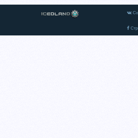
Со
Стр