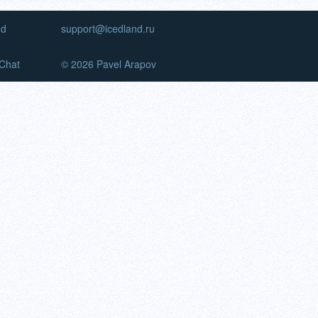
nd
support@icedland.ru
Chat
© 2026 Pavel Arapov