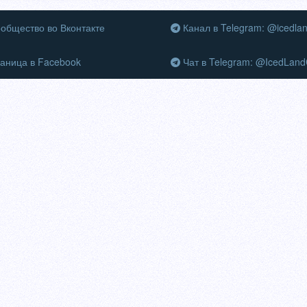
общество во Вконтакте
Канал в Telegram: @icedla
аница в Facebook
Чат в Telegram: @IcedLand