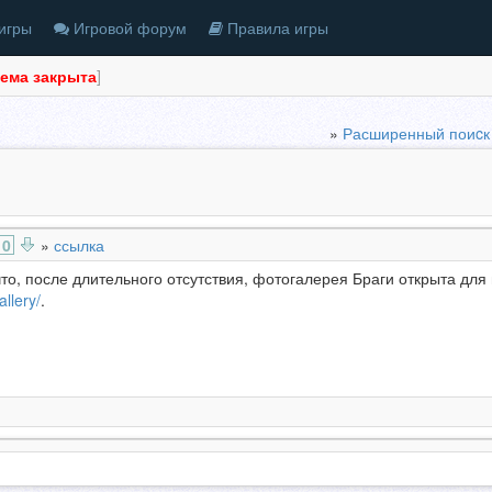
игры
Игровой форум
Правила игры
тема закрыта
]
»
Расширенный поиcк
0
»
ссылка
то, после длительного отсутствия, фотогалерея Браги открыта для
allery/
.