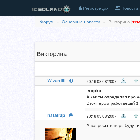
Регистрация
Новости 
Форум
Основные новости
Викторина [
тем
Викторина
WizardIII
20:16 03/08/2007
eropka
А как ты определил про 
Втолпером работаешь?;)
natatrap
20:18 03/08/2007
А вопросы теперь будут и