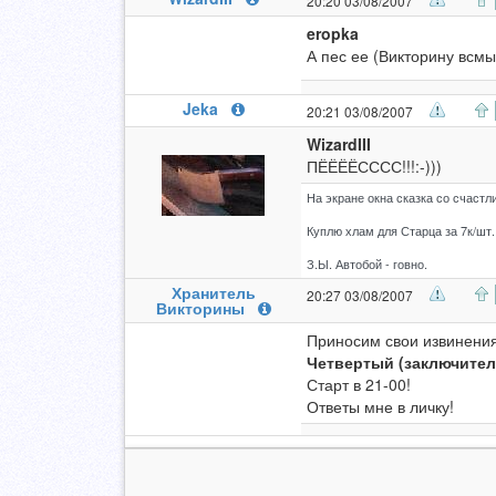
20:20 03/08/2007
eropka
А пес ее (Викторину всмы
Jeka
20:21 03/08/2007
WizardIII
ПЁЁЁЁСССС!!!:-)))
На экране окна сказка со счастл
Куплю хлам для Старца за 7к/шт.
З.Ы. Автобой - говно.
Хранитель
20:27 03/08/2007
Викторины
Приносим свои извинения
Четвертый (заключите
Старт в 21-00!
Ответы мне в личку!