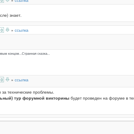
0
»
ссылка
сле) знает.
0
»
ссылка
ивым концом...Странная сказка...
0
»
ссылка
 за технические проблемы.
льный) тур форумной викторины
будет проведен на форуме в т