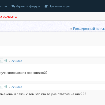
игры
Игровой форум
Правила игры
а закрыта
]
»
Расширенный поиcк
0
»
ссылка
неучавствовавших персонажей?
0
»
ссылка
зменены в связи с тем что кто то уже ответил на них???