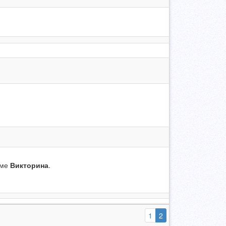
еме
Викторина
.
(выбранная)
1
2