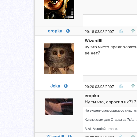
eropka
20:18 03/08/2007
WizardIII
ну это чисто предположен
её нет?
Jeka
20:20 03/08/2007
eropka
Ну ты что, опросил их???
На экране окна сказка со счастл
Куплю хлам для Старца за 7к/шт.
З.Ы. Автобой - говно.
WizardIII