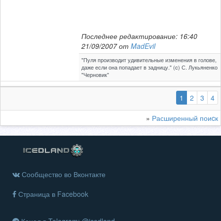
Последнее редактирование: 16:40
21/09/2007 от
MadEvil
"Пуля производит удивительные изменения в голове,
даже если она попадает в задницу." (c) С. Лукьяненко
"Черновик"
(выбранная
1
2
3
4
»
Расширенный поиcк
Сообщество во Вконтакте
Страница в Facebook
Канал в Telegram: @icedland