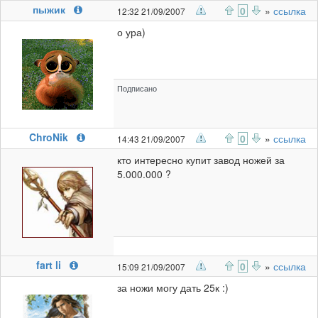
пыжик
0
»
ссылка
12:32 21/09/2007
о ура)
Подписано
ChroNik
0
»
ссылка
14:43 21/09/2007
кто интересно купит завод ножей за
5.000.000 ?
fart li
0
»
ссылка
15:09 21/09/2007
за ножи могу дать 25к :)