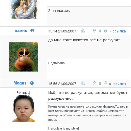
Я тут отдыхаю
пыжик
0
»
ссылка
15:14 21/09/2007
да мне тоже кажется всё не раскупят
Подписано
Megas
0
»
ссылка
15:56 21/09/2007
Всё, что не раскупится, автоматом будет
Читер :)
разрушенно.
Компьютер не подчиняется законам физики.Только в
нем глюки возникают из ничего, файлы исчезают в
никуда, а объем измеряется в метрах и называется
весом.
-------------------------
Hardstyle is my style!