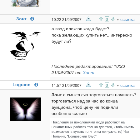
Зонт
0
»
ссылка
10:22 21/09/2007
а ввод илексов когда будет?
пока желающих купить нет...интересно
будут ли?
Последнее редактирование: 10:23
21/09/2007 от
Зонт
Logrann
0
»
ссылка
11:57 21/09/2007
Зонт
а смысл сча торговаться начинать?
торговаться над за час до конца
аукциона, чтоб цену не подняли
особенно сильно
Поколения за поколениями люди работают на
ненавистных работах только для того, чтобы иметь
возможность купить то, что им не нужно. (c) Чак
Поланик, "Бойцовский Клуб"