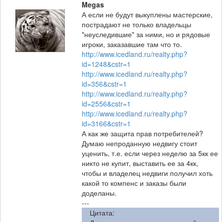
Megas
А если не будут выкуплены мастерские,
пострадают не только владельцы
"неуследившие" за ними, но и рядовые
игроки, заказавшие там что то.
http://www.icedland.ru/realty.php?
id=1248&cstr=1
http://www.icedland.ru/realty.php?
id=356&cstr=1
http://www.icedland.ru/realty.php?
id=2556&cstr=1
http://www.icedland.ru/realty.php?
id=3166&cstr=1
А как же защита прав потребителей?
Думаю непроданную недвигу стоит
уценить, т.е. если через неделю за 5кк ее
никто не купит, выставить ее за 4кк,
чтобы и владелец недвиги получил хоть
какой то компенс и заказы были
доделаны.
---
Цитата: