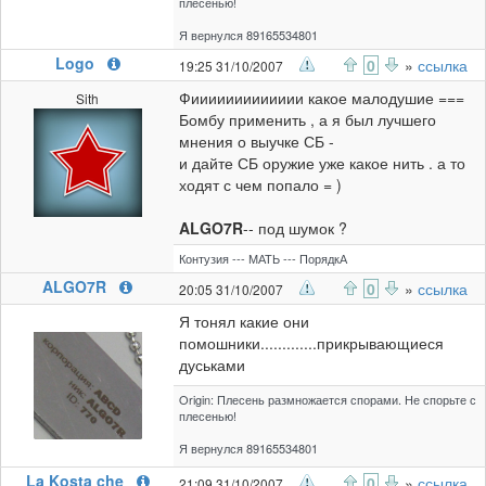
плесенью!
Я вернулся 89165534801
Logo
0
»
ссылка
19:25 31/10/2007
Фиииииииииииии какое малодушие ===
Sith
Бомбу применить , а я был лучшего
мнения о выучке СБ -
и дайте СБ оружие уже какое нить . а то
ходят с чем попало = )
ALGO7R
-- под шумок ?
Контузия --- МАТЬ --- ПорядкА
ALGO7R
0
»
ссылка
20:05 31/10/2007
Я тонял какие они
помошники.............прикрывающиеся
дуськами
Origin: Плесень размножается спорами. Не спорьте с
плесенью!
Я вернулся 89165534801
La Kosta che
0
»
ссылка
21:09 31/10/2007