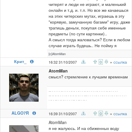
читерят и люди не играют, и маленький
онлайн и т.д. и. т.п. Но все же качаешься
на этих читерских мутах, играешь в эту
"корявую, замучанную багами" игру, даже
тратишь деньги, покупая себе именные
предметы (по сути картинки)..
А смысл тогда жаловаться? Если в любом
случае играть будешь.. Не пойму я
[c]AtomMan
Крит_
0
»
ссылка
16:32 31/10/2007
AtomMan
смысл? стремление к лучшим временам
... . . . . . .. . . . . .. .. . .. . . .. .. . . . . .. . . . . .. .. . . . .
... .. .. .. . . . .. . .. .. .. .. . . .... . . . . .. . . .. . . . . .. . .. . . . . .
. .. . ... . .. .. . . . . ... . ... . .. .
ALGO7R
0
»
ссылка
16:39 31/10/2007
AtomMan
я не жалуюсь. И на обиженных воду