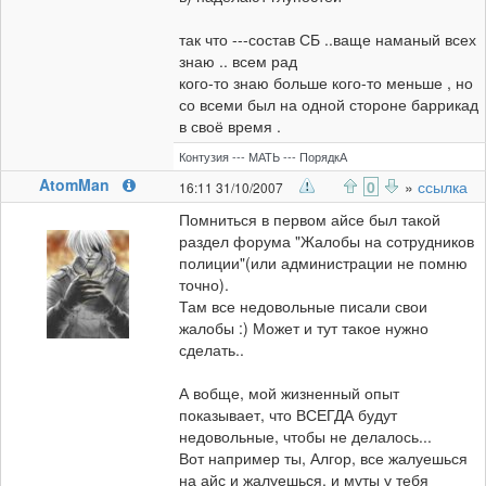
так что ---состав СБ ..ваще наманый всех
знаю .. всем рад
кого-то знаю больше кого-то меньше , но
со всеми был на одной стороне баррикад
в своё время .
Контузия --- МАТЬ --- ПорядкА
AtomMan
0
»
ссылка
16:11 31/10/2007
Помниться в первом айсе был такой
раздел форума "Жалобы на сотрудников
полиции"(или администрации не помню
точно).
Там все недовольные писали свои
жалобы :) Может и тут такое нужно
сделать..
А вобще, мой жизненный опыт
показывает, что ВСЕГДА будут
недовольные, чтобы не делалось...
Вот например ты, Алгор, все жалуешься
на айс и жалуешься, и муты у тебя