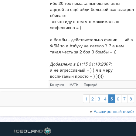
ибо 20 тех нема .а нынешние авты
аццтой .и ещё айди большой все выстрел
сбивают
так что иду с тем что максимально
эффективно = )
а бомбы - действиетельно фииии .....чё в
ФБИ то и Азбуку не летело ? ? а нам
такая честь за 2 боя 3 бомбы = ))
Добавлено в 21:15 31:10:2007:
я не агрессивный = ) ) я в меру
воспитаный просто = ) )))))
Контузия --- МАТЬ --- ПорядкА
(выбранная
1
2
3
4
5
6
7
8
»
Расширенный поиcк