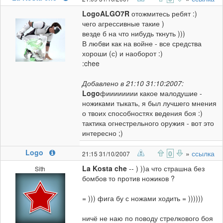
Logo
ALGO7R
отожмитесь ребят :)
чего агрессивные такие )
везде б на что нибудь ткнуть )))
В любви как на войне - все средства
хороши (с) и наоборот :)
:chee
Добавлено в 21:10 31:10:2007:
Logo
фииииииии какое малодушие -
ножиками тыкать, я был лучшего мнения
о твоих способностях ведения боя :)
тактика огнестрельного оружия - вот это
интересно ;)
Logo
0
»
ссылка
21:15 31/10/2007
La Kosta che
-- ) ))а что страшна без
Sith
бомбов то против ножиков ?
= ))) фига бу с ножами ходить = ))))))
ничё не наю по поводу стрелкового боя