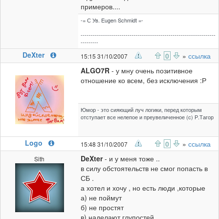
примеров....
-= С Ув. Eugen Schmidt =-
---------------------------------------------------------------------
---------
DeXter
0
»
ссылка
15:15 31/10/2007
ALGO7R
- у мну очень позитивное
отношение ко всем, без исключения :Р
Юмор - это сияющий луч логики, перед которым
отступает все нелепое и преувеличенное (с) Р.Тагор
Logo
0
»
ссылка
15:48 31/10/2007
DeXter
- и у меня тоже ..
Sith
в силу обстоятельств не смог попасть в
СБ .
а хотел и хочу , но есть люди ,которые
а) не поймут
б) не простят
в) наделают глупостей