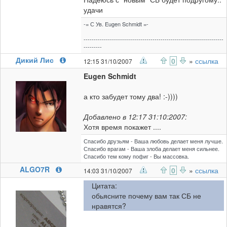
удачи
-= С Ув. Eugen Schmidt =-
---------------------------------------------------------------------
---------
Дикий Лис
0
»
ссылка
12:15 31/10/2007
Eugen Schmidt
а кто забудет тому два! :-))))
Добавлено в 12:17 31:10:2007:
Хотя время покажет ....
Спасибо друзьям - Ваша любовь делает меня лучше.
Спасибо врагам - Ваша злоба делает меня сильнее.
Спасибо тем кому пофиг - Вы массовка.
ALGO7R
0
»
ссылка
14:03 31/10/2007
Цитата:
обьясните почему вам так СБ не
нравятся?