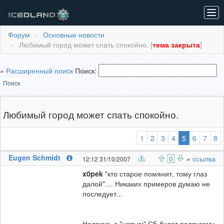
Tog
navi
Форум
Основные новости
Любимый город может спать спокойно. [
тема закрыта
]
»
Расширенный поиcк
Поиск:
Поиск
Любимый город может спать спокойно.
(выбранная
1
2
3
4
5
6
7
8
Eugen Schmidt
0
»
ссылка
12:12 31/10/2007
x0pek
"кто старое помянит, тому глаз
далой".... Никаких примеров думаю не
последует...
Надеюсь с "новым" СБ будет подругому..