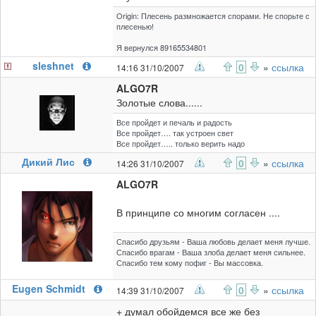
Origin: Плесень размножается спорами. Не спорьте с
плесенью!
Я вернулся 89165534801
sleshnet
0
»
ссылка
14:16 31/10/2007
ALGO7R
Золотые слова......
Все пройдет и печаль и радость
Все пройдет…. так устроен свет
Все пройдет….. только верить надо
Дикий Лис
0
»
ссылка
14:26 31/10/2007
ALGO7R
В принципе со многим согласен ....
Спасибо друзьям - Ваша любовь делает меня лучше.
Спасибо врагам - Ваша злоба делает меня сильнее.
Спасибо тем кому пофиг - Вы массовка.
Eugen Schmidt
0
»
ссылка
14:39 31/10/2007
+ думал обойдемся все же без