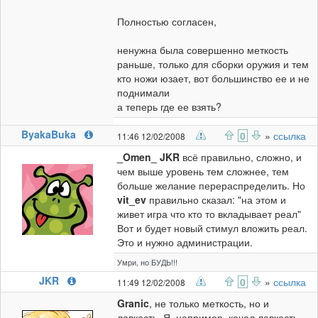
Полностью согласен,
ненужна была совершенно меткость
раньше, только для сборки оружия и тем
кто ножи юзает, вот большинство ее и не
поднимали
а теперь где ее взять?
ByakaBuka
0
»
ссылка
11:46 12/02/2008
_Omen_
JKR
всё правильно, сложно, и
чем выше уровень тем сложнее, тем
больше желание перераспределить. Но
vit_ev
правильно сказал: "на этом и
живет игра что кто то вкладывает реал"
Вот и будет новый стимул вложить реал.
Это и нужно администрации.
Умри, но БУДЬ!!!
JKR
0
»
ссылка
11:49 12/02/2008
Granic
, не только меткость, но и
ловкость. Я, например, качал ловкость