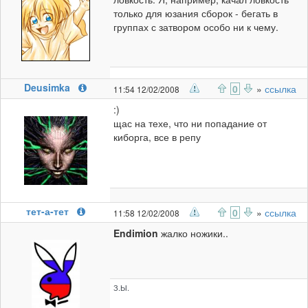
только для юзания сборок - бегать в
группах с затвором особо ни к чему.
Deusimka
0
»
ссылка
11:54 12/02/2008
:)
щас на техе, что ни попадание от
киборга, все в репу
тет-а-тет
0
»
ссылка
11:58 12/02/2008
Endimion
жалко ножики..
З.Ы.