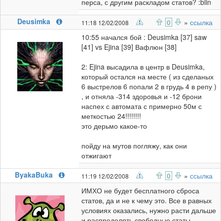
перса, с другим раскладом статов? :blin
Deusimka
0
»
ссылка
11:18 12/02/2008
10:55 начался бой : Deusimka [37] saw
[41] vs Ejina [39] Вафлюн [38]
2: Ejina высадила в центр в Deusimka,
который остался на месте ( из сделаных
6 выстрелов 6 попали 2 в грудь 4 в репу )
, и отняла -314 здоровья и -12 брони
наспех с автомата с примерно 50м с
меткостью 24!!!!!!!!
это дерьмо какое-то
пойду на мутов погляжу, как они
отжигают
ByakaBuka
0
»
ссылка
11:19 12/02/2008
ИМХО не будет бесплатного сброса
статов, да и не к чему это. Все в равных
условиях оказались, нужно расти дальше
и распределять свободные статы