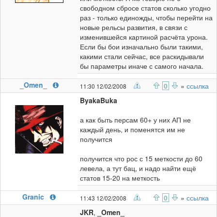
свободном сбросе статов сколько угодно
раз - только единожды, чтобы перейти на
новые рельсы развития, в связи с
изменившейся картиной расчёта урона.
Если бы бои изначально были такими,
какими стали сейчас, все раскидывали
бы параметры иначе с самого начала.
_Omen_
0
»
ссылка
11:30 12/02/2008
ByakaBuka
а как быть персам 60+ у них АП не
каждый день, и поменятся им не
получится
получится что рос с 15 меткости до 60
левела, а тут бац, и надо найти ещё
статов 15-20 на меткость
Granic
0
»
ссылка
11:43 12/02/2008
JKR
,
_Omen_