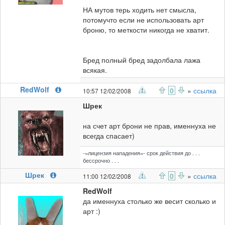
НА мутов терь ходить нет смысла,
потомучто если не использовать арт
броню, то меткости никогда не хватит.
Бред полный бред задолбала лажа
всякая.
RedWolf
0
»
ссылка
10:57 12/02/2008
Шрек
на счет арт брони не прав, именнуха не
всегда спасает)
-=лицензия нападения=- срок действия до . . .
бессрочно . . .
Шрек
0
»
ссылка
11:00 12/02/2008
RedWolf
да именнуха столько же весит сколько и
арт :)