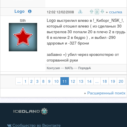
Logo
0
»
ссылка
12:02 12/02/2008
Logo выстрелил влево в !_Киборг_NSK_!,
Sith
который отошел влево ( из сделаных 30
выстрелов 30 попали 20 в плечо 2 в грудь
6 в колени 2 в бедро ) , и выбил -290
здоровья и -327 брони
забавно =) убил через кровопотерю от
оторванной руки
Контузия --- МАТЬ --- ПорядкА
(выбранная)
...
1
2
3
8
9
10
11
12
13
14
...
18
19
20
»
Расширенный поиcк
Сообщество во Вконтакте