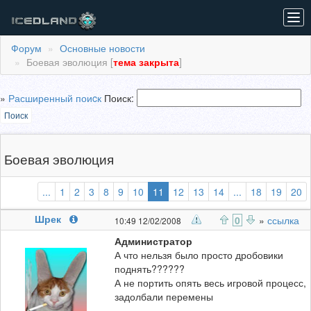
Tog
navi
Форум
Основные новости
Боевая эволюция [
тема закрыта
]
»
Расширенный поиcк
Поиск:
Поиск
Боевая эволюция
(выбранная)
...
1
2
3
8
9
10
11
12
13
14
...
18
19
20
Шрек
0
»
ссылка
10:49 12/02/2008
Администратор
А что нельзя было просто дробовики
поднять??????
А не портить опять весь игровой процесс,
задолбали перемены