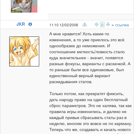
JKR
0
»
ссылка
11:10 12/02/2008
А мне нравится! Хоть какие-то
изменения, а то уже приелось это всё
однообразие до неможения. И
соотношение меткость/ловкость стало
куда значительнее - значит, появятся
разные фокусы, варианты с раскачкой. А
то раньше были все одинаковые, был
единственный верный вариант
раскидывания статов.
Только потом, как прекратят фиксить,
дать народу право на один бесплатный
сброс параметров. Это не халява, так как
правила игры изменились, и далеко не
каждый привык сбрасывать статы раз в
неделю, многим это вовсе не по карману.
Теперь что же, создавать и качать нового