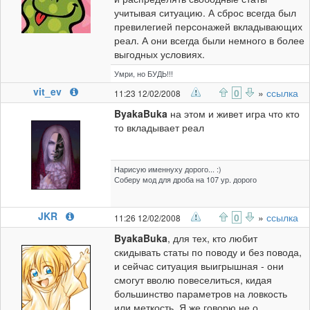
учитывая ситуацию. А сброс всегда был
превилегией персонажей вкладывающих
реал. А они всегда были немного в более
выгодных условиях.
Умри, но БУДЬ!!!
vit_ev
0
»
ссылка
11:23 12/02/2008
ByakaBuka
на этом и живет игра что кто
то вкладывает реал
Нарисую именнуху дорого... :)
Соберу мод для дроба на 107 ур. дорого
JKR
0
»
ссылка
11:26 12/02/2008
ByakaBuka
, для тех, кто любит
скидывать статы по поводу и без повода,
и сейчас ситуация выигрышная - они
смогут вволю повеселиться, кидая
большинство параметров на ловкость
или меткость. Я же говорю не о