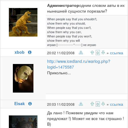
Администратор
одним словом авты в их
нынешней сущности порезали?
When people say that you shouldn't,
show them why you should,
When people say that you can't,
show them why you can,
When people say that you won't,
show them why you will
играю [--------------*------] не играю
xbob
0
»
ссылка
20:02 11/02/2008
http://www.icedland.ru/warlog.php?
logid=1475587
Прикольно...
Eisak
0
»
ссылка
20:03 11/02/2008
Да лано ! Пожевем увидим что нам
предложат !) Может не все так страшно !
B)