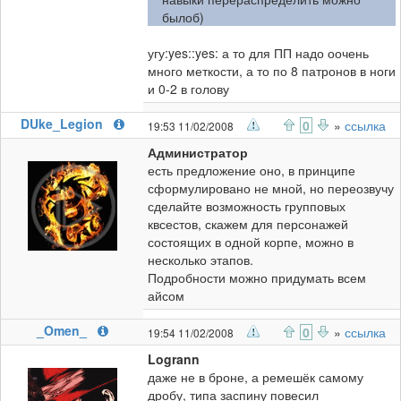
былоб)
угу:yes::yes: а то для ПП надо оочень
много меткости, а то по 8 патронов в ноги
и 0-2 в голову
DUke_Legion
0
»
ссылка
19:53 11/02/2008
Администратор
есть предложение оно, в принципе
сформулировано не мной, но переозвучу
сделайте возможность групповых
квсестов, скажем для персонажей
состоящих в одной корпе, можно в
несколько этапов.
Подробности можно придумать всем
айсом
_Omen_
0
»
ссылка
19:54 11/02/2008
Logrann
даже не в броне, а ремешёк самому
дробу, типа заспину повесил