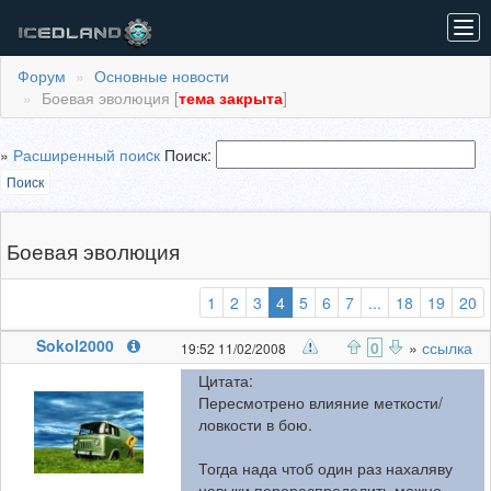
Tog
navi
Форум
Основные новости
Боевая эволюция [
тема закрыта
]
»
Расширенный поиcк
Поиск:
Поиск
Боевая эволюция
(выбранная)
1
2
3
4
5
6
7
...
18
19
20
Sokol2000
0
»
ссылка
19:52 11/02/2008
Цитата:
Пересмотрено влияние меткости/
ловкости в бою.
Тогда нада чтоб один раз нахаляву
навыки перераспределить можно