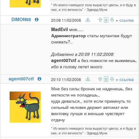
" Из моего гниющего тела вырастут цветы, и я буду в
них, и это вечность" - Эдвард Мунк
DIMON88
0
»
ссылка
20:08 11/02/2008
MadEvil
мне.....
Администратор
статы мутантам будут
снижать?..
Добавлено в 20:09 11:02:2008:
agent007ctf
а без ловкости не выживешь,
ибо в голову летит много
agent007ctf
0
»
ссылка
20:10 11/02/2008
Мне без силы броник не наденешь, без
меткости не попадешь,,
куда деваться,, хотя если прикинуть то
сильный человек держит автомат или
винтовку лучше и меньше чувствует
отдачу
" Из моего гниющего тела вырастут цветы, и я буду в
них, и это вечность" - Эдвард Мунк