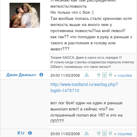
меткость/ловкость
Но только что с боя :(
Так вообше попась стало хренново хотя
меткость выше на много чем у
противника ловкость!!!на мой левол!!
как так?? что поподаю в руку а раньше с
такого ж растояния в голову или
живот???
Теория ХАОСА: Даже в хаосе есть порядок !!!
И только когда стрелка спидометра перешла отметку
230км/ч, понимаешь что такое жизнь!!!
Джан Джаныч
0
»
ссылка
20:00 11/02/2008
http://www.icedland.ru/warlog.php?
logid=1475710
вот лог боя! один на один я раньше
выносил влет! а сейчас что? он
оглушенный попал все 18!! и это на
ПП???
K1r
0
»
ссылка
20:00 11/02/2008