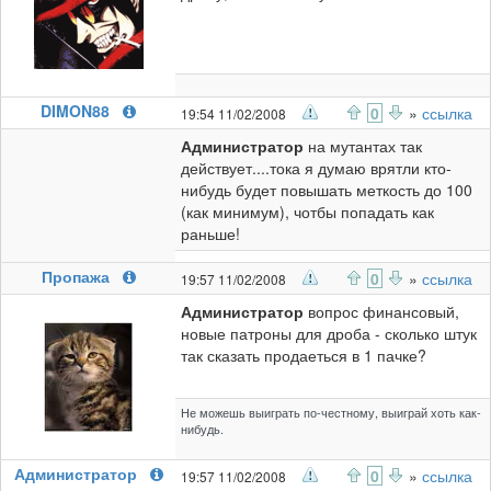
DIMON88
0
»
ссылка
19:54 11/02/2008
Администратор
на мутантах так
действует....тока я думаю врятли кто-
нибудь будет повышать меткость до 100
(как минимум), чотбы попадать как
раньше!
Пропажа
0
»
ссылка
19:57 11/02/2008
Администратор
вопрос финансовый,
новые патроны для дроба - сколько штук
так сказать продаеться в 1 пачке?
Не можешь выиграть по-честному, выиграй хоть как-
нибудь.
Администратор
0
»
ссылка
19:57 11/02/2008