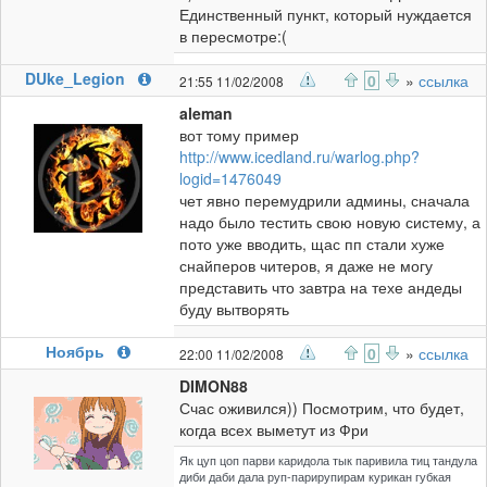
Единственный пункт, который нуждается
в пересмотре:(
DUke_Legion
0
»
ссылка
21:55 11/02/2008
aleman
вот тому пример
http://www.icedland.ru/warlog.php?
logid=1476049
чет явно перемудрили админы, сначала
надо было тестить свою новую систему, а
пото уже вводить, щас пп стали хуже
снайперов читеров, я даже не могу
представить что завтра на техе андеды
буду вытворять
Ноябрь
0
»
ссылка
22:00 11/02/2008
DIMON88
Счас оживился)) Посмотрим, что будет,
когда всех выметут из Фри
Як цуп цоп парви каридола тык паривила тиц тандула
диби даби дала руп-парирупирам курикан губкая