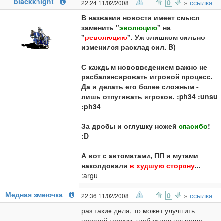
blackknight
0
»
ссылка
22:24 11/02/2008
В названии новости имеет смысл
заменить "
эволюцию
" на
"
революцию
". Уж слишком сильно
изменился расклад сил. B)
С каждым нововведением важно не
расбалансировать игровой процесс.
Да и делать его более сложным -
лишь отпугивать игроков. :ph34 :unsu
:ph34
За дробы и оглушку ножей
спасибо
!
:D
А вот с автоматами, ПП и мутами
наколдовали
в худшую сторону
...
:argu
Медная змеючка
0
»
ссылка
22:36 11/02/2008
раз такие дела, то может улучшить
простой термик, чтоб мутов попроще