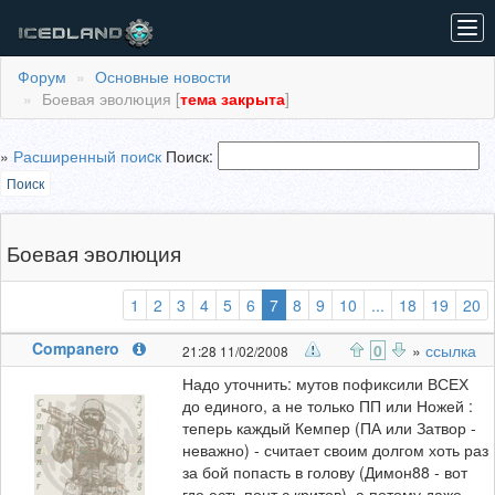
Tog
navi
Форум
Основные новости
Боевая эволюция [
тема закрыта
]
»
Расширенный поиcк
Поиск:
Поиск
Боевая эволюция
(выбранная)
1
2
3
4
5
6
7
8
9
10
...
18
19
20
Companero
0
»
ссылка
21:28 11/02/2008
Надо уточнить: мутов пофиксили ВСЕХ
до единого, а не только ПП или Ножей :
теперь каждый Кемпер (ПА или Затвор -
неважно) - считает своим долгом хоть раз
за бой попасть в голову (Димон88 - вот
где есть понт с критов), а потому даже