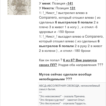
У
меня
: Позиция
-141
У
Никста
: Позиция
131
1: !_Никст_! выстрелил влево в
Companero, который отошел влево ( из
сделаных
6 выстрелов 6 попали
2 в
плечо 3 в живот 1 в ногу ) , и отнял -6
здоровья и -150 брони
1: !_Никст_! высадил влево в Companero,
который отошел влево ( из сделаных
6
выстрелов 6 попали
2 в руку 2 в живот
2 в колени ) , и отнял -180 брони
Как он попал ?
6 из 6? Вне радиуса
своих ПП?
Угадав оба направления ???
Мутов сейчас сделали вообще
непобедимыми ???
АБСД=АБСОЛЮТНАЯ СВОБОДА, непоколебимый
смысл бытия.
***
"Это невозможно!" - сказала Причина.
"Это безрассудство!" - заметил Опыт.
"Это бесполезно!" - отрезала Гордость.