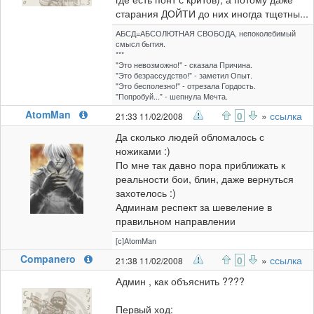
старания ДОЙТИ до них иногда тщетны...
АБСД=АБСОЛЮТНАЯ СВОБОДА, непоколебимый
смысл бытия.
***
"Это невозможно!" - сказала Причина.
"Это безрассудство!" - заметил Опыт.
"Это бесполезно!" - отрезала Гордость.
"Попробуй..." - шепнула Мечта.
AtomMan
0
»
ссылка
21:33 11/02/2008
Да сколько людей обломалось с
ножиками :)
По мне так давно пора приближать к
реальности бои, блин, даже вернуться
захотелось :)
Админам респект за шевеление в
правильном направлении
[c]AtomMan
Companero
0
»
ссылка
21:38 11/02/2008
Админ , как объяснить ????
Первый ход: