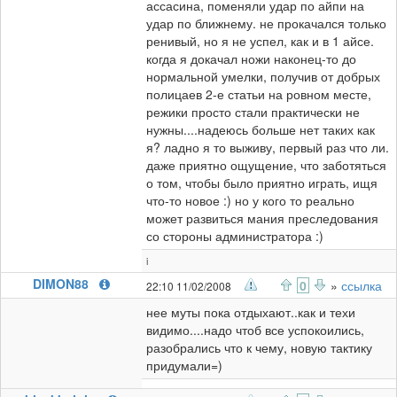
ассасина, поменяли удар по айпи на
удар по ближнему. не прокачался только
ренивый, но я не успел, как и в 1 айсе.
когда я докачал ножи наконец-то до
нормальной умелки, получив от добрых
полицаев 2-е статьи на ровном месте,
режики просто стали практически не
нужны....надеюсь больше нет таких как
я? ладно я то выживу, первый раз что ли.
даже приятно ощущение, что заботяться
о том, чтобы было приятно играть, ищя
что-то новое :) но у кого то реально
может развиться мания преследования
со стороны администратора :)
i
DIMON88
0
»
ссылка
22:10 11/02/2008
нее муты пока отдыхают..как и техи
видимо....надо чтоб все успокоились,
разобрались что к чему, новую тактику
придумали=)