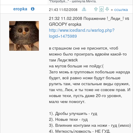
"Попробуй..." - шепнула Мечта.
eropka
0
»
ссылка
21:43 11/02/2008
21:32 11.02.2008 Поражение !_Леди_! vs
GROOPY eropka
http://www.icedland.ru/warlog.php?
logid=1475989
в страшном сне не приснится, чтоб
можно было проиграть вдвоём какой-то
там Леди:wack
на мутов больше не пойду:(
Зато можь в групповых побольше народа
будет, всё равно ножи будут больше
рулить там, чем остальные виды оружия,
так что, Люк, и ты тоже не совсем прав. И
новые техи, пусть даже 20-го уровня,
мало чем помогут.
1). Дробы улучшить - гуд
2). Новые техи - гуд
3). Влияние контузии на ножи - гуд (имхо)
4). Меткость/ловкость - НЕ ГУД.