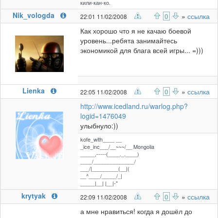
кили-кан-ко.
Nik_vologda
0
»
ссылка
22:01 11/02/2008
Как хорошо что я не качаю боевой
уровень...ребята занимайтесь
экономикой для блага всей игры... =)))
Lienka
0
»
ссылка
22:05 11/02/2008
http://www.icedland.ru/warlog.php?
logid=1476049
улыбнуло:))
kofe_with____ __
_ice_inc___/__~~~/__ Mongolia
_____,-----(____._.____)
____/______________/
___/|_________(__|(
__^____/_____/_|
_____|__| |__|-"
krytyak
0
»
ссылка
22:09 11/02/2008
а мне нравиться! когда я дошёл до