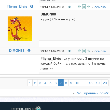
Fliyng_Elvis
0
»
ссылка
23:14 11/02/2008
DIMON88
ну да ) СБ ж не муты)
DIMON88
0
»
ссылка
23:16 11/02/2008
Fliyng_Elvis
так у них есть 3 штучки на
каждый бой=)...а у нас авты по 1 в грудь
лупят=)
(выбранная)
1
2
3
4
5
6
7
8
9
10
...
18
19
20
»
Расширенный поиcк