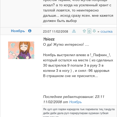
искал? а то когда на усиленный хрант с
таллой ловятся, то неинтересно
дальше... исход сразу ясен. мне кажется
должен быть выбор
Ноябрь
0
»
ссылка
23:07 11/02/2008
7biozz
О да! Жутко интересно! ....
Ноябрь выстрелил влево в !_Пафкин_!,
который остался на месте ( из сделаных
30 выстрелов 9 попали 3 в руку 3 в
колени 3 в ногу ) , и снял -96 здоровья
В страшном сне не приснится...
Последнее редактирование: 23:11
11/02/2008 от
Ноябрь
Як цуп цоп парви каридола тык паривила тиц тандула
диби даби дала руп-парирупирам курикан губкая
кили-кан-ко.