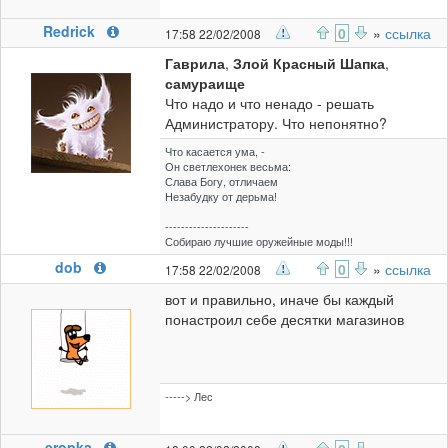
Redrick
0
»
ссылка
17:58 22/02/2008
Гаврила
,
Злой Красный Шапка
,
самураище
Что надо и что ненадо - решать
Администратору. Что непонятно?
Что касается ума, -
Он светлехонек весьма:
Слава Богу, отличаем
Незабудку от дерьма!
---------------------
Собираю лучшие оружейные моды!!!
dob
0
»
ссылка
17:58 22/02/2008
вот и правильно, иначе бы каждый
понастроил себе десятки магазинов
-----> Лес
eropka