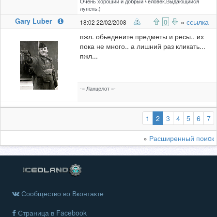
Очень хороший и добрый человек.Выдающийся
лупень:)
Gary Luber
0
»
ссылка
18:02 22/02/2008
пжл. обьедените предметы и ресы.. их
пока не много.. а лишний раз кликать...
пжл...
-= Ланцелот =-
(выбранная)
1
2
3
4
5
6
7
»
Расширенный поиcк
Сообщество во Вконтакте
Страница в Facebook