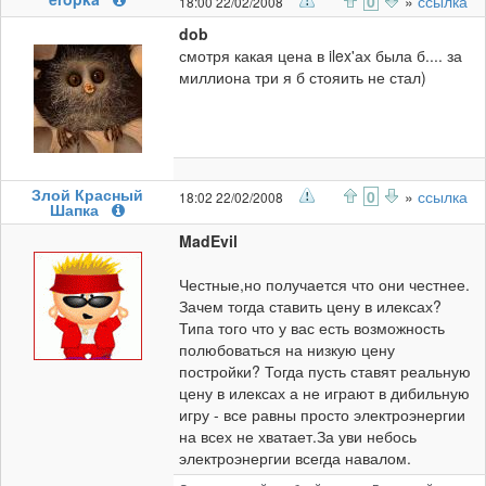
0
»
ссылка
18:00 22/02/2008
dob
смотря какая цена в ilex'ах была б.... за
миллиона три я б стояить не стал)
Злой Красный
0
»
ссылка
18:02 22/02/2008
Шапка
MadEvil
Честные,но получается что они честнее.
Зачем тогда ставить цену в илексах?
Типа того что у вас есть возможность
полюбоваться на низкую цену
постройки? Тогда пусть ставят реальную
цену в илексах а не играют в дибильную
игру - все равны просто электроэнергии
на всех не хватает.За уви небось
электроэнергии всегда навалом.