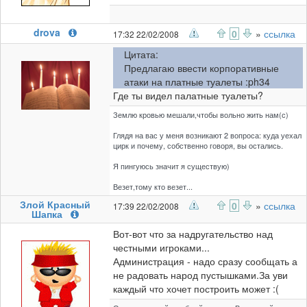
drova
0
»
ссылка
17:32 22/02/2008
Цитата:
Предлагаю ввести корпоративные
атаки на платные туалеты :ph34
Где ты видел палатные туалеты?
Землю кровью мешали,чтобы вольно жить нам(с)
Глядя на вас у меня возникают 2 вопроса: куда уехал
цирк и почему, собственно говоря, вы остались.
Я пингуюсь значит я существую)
Везет,тому кто везет...
Злой Красный
0
»
ссылка
17:39 22/02/2008
Шапка
Вот-вот что за надругательство над
честными игроками...
Администрация - надо сразу сообщать а
не радовать народ пустышками.За уви
каждый что хочет построить может :(