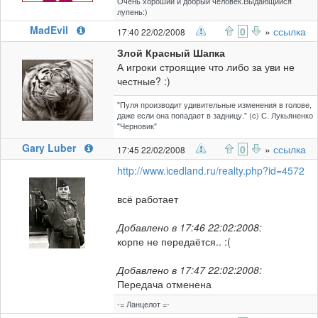
Очень хороший и добрый человек.Выдающийся
лупень:)
MadEvil
0
»
ссылка
17:40 22/02/2008
Злой Красный Шапка
А игроки строящие что либо за уви не
честные? :)
"Пуля производит удивительные изменения в голове,
даже если она попадает в задницу." (c) С. Лукьяненко
"Черновик"
Gary Luber
0
»
ссылка
17:45 22/02/2008
http://www.icedland.ru/realty.php?id=4572
всё работает
Добавлено в 17:46 22:02:2008:
корпе не передаётся.. :(
Добавлено в 17:47 22:02:2008:
Передача отменена
-= Ланцелот =-