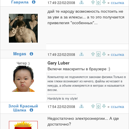
Гаврила
0
»
ссылка
17:49 22/02/2008
дай те народу возможность постоить не
за уви а за илексы... а то это получается
привелегия "особенных"...
Megas
0
»
ссылка
17:49 22/02/2008
Gary Luber
Читер :)
Включи яваскрипты в браузере :)
Компьютер не подчиняется законам физики.Только в
нем глюки возникают из ничего, файлы исчезают в
никуда, а объем измеряется в метрах и называется
весом.
-------------------------
Hardstyle is my style!
Злой Красный
0
»
ссылка
17:54 22/02/2008
Шапка
Недостаточно электроэнергии... А где
достаточно?