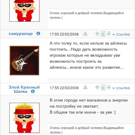
Очень хороший и добрый человек.Выдающийся
лупень:)
самураище
0
»
ссылка
17:55 22/02/2008
А что толку то, если нельзя за айлексы
постоить...Надо дать возможность
игрокам которые не вкладываю уви
возможность построить за
айлексы...иначе какое это развитие...
Злой Красный
0
»
ссылка
17:55 22/02/2008
Шапка
В этом городе нет магазинов а энергии
на постройку не хватает.
В общем так или иначе - за уви :(
Очень хороший и добрый человек.Выдающийся
лупень:)