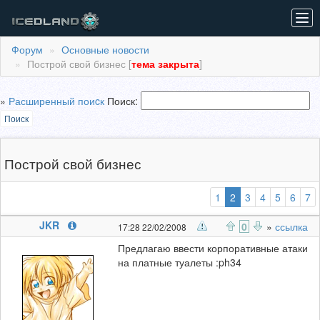
Tog
navi
Форум
Основные новости
Построй свой бизнес [
тема закрыта
]
»
Расширенный поиcк
Поиск:
Поиск
Построй свой бизнес
(выбранная)
1
2
3
4
5
6
7
JKR
0
»
ссылка
17:28 22/02/2008
Предлагаю ввести корпоративные атаки
на платные туалеты :ph34