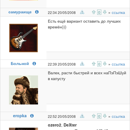
самураище
0
»
ссылка
22:34 20/05/2008
Есть ещё вариант оставить до лучших
времён)))
Больной
0
»
ссылка
22:39 20/05/2008
Валек, расти быстрей и всех наПэПэШуй
в капусту
eropka
0
»
ссылка
22:52 20/05/2008
ozero2
,
DeXter