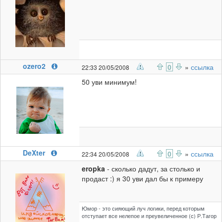
ozero2
0
»
ссылка
22:33 20/05/2008
50 уви минимум!
DeXter
0
»
ссылка
22:34 20/05/2008
eropka
- сколько дадут, за столько и
продаст :) я 30 уви дал бы к примеру
Юмор - это сияющий луч логики, перед которым
отступает все нелепое и преувеличенное (с) Р.Тагор