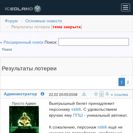
Tog
navi
Форум
Основные новости
Результаты лотереи [
тема закрыта
]
»
Расширенный поиcк
Поиск:
Поиск
Результаты лотереи
(выб
1
2
Администратор
0
»
ссылка
22:22 20/05/2008
Выигрышный билет принадлежит
Просто Админ
персонажу
valek
. С удовольствием
вручаю ему
ППШ
- уникальный автомат.
К сожалению, персонаж
valek
ещё не
сможет его попробовать, требования