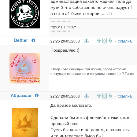
админастрация какаято жадная тала до
жути :( что собственно не очень радует !
а вот в а1 были лотереи ...... :)
****************
**В*О* F F *К*А**
****************
DeXter
0
»
ссылка
22:26 20/05/2008
Поздравляю :)
Юмор - это сияющий луч логики, перед которым
отступает все нелепое и преувеличенное (с) Р.Тагор
Абраксас
0
»
ссылка
22:27 20/05/2008
Да призов маловато.
Сделали бы хоть фляжки/аптечки как в
прошлый раз.
Пусть бы даже и не даром, а за илексы -
и то интереснее было бы!