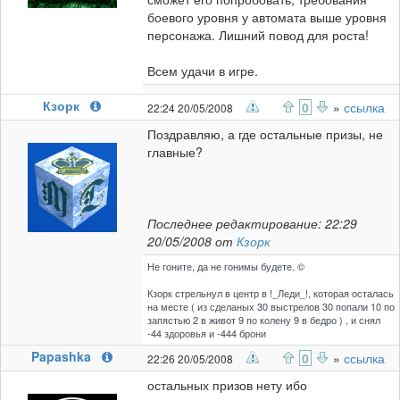
боевого уровня у автомата выше уровня
персонажа. Лишний повод для роста!
Всем удачи в игре.
Кзорк
0
»
ссылка
22:24 20/05/2008
Поздравляю, а где остальные призы, не
главные?
Последнее редактирование: 22:29
20/05/2008 от
Кзорк
Не гоните, да не гонимы будете. ©
Кзорк стрельнул в центр в !_Леди_!, которая осталась
на месте ( из сделаных 30 выстрелов 30 попали 10 по
запястью 2 в живот 9 по колену 9 в бедро ) , и снял
-44 здоровья и -444 брони
Papashka
0
»
ссылка
22:26 20/05/2008
остальных призов нету ибо