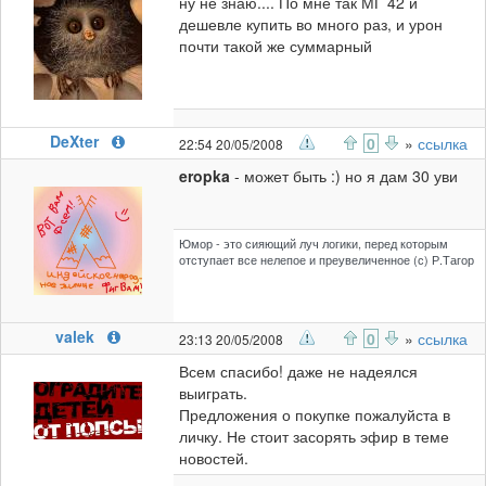
ну не знаю.... По мне так МГ 42 и
дешевле купить во много раз, и урон
почти такой же суммарный
DeXter
0
»
ссылка
22:54 20/05/2008
eropka
- может быть :) но я дам 30 уви
Юмор - это сияющий луч логики, перед которым
отступает все нелепое и преувеличенное (с) Р.Тагор
valek
0
»
ссылка
23:13 20/05/2008
Всем спасибо! даже не надеялся
выиграть.
Предложения о покупке пожалуйста в
личку. Не стоит засорять эфир в теме
новостей.