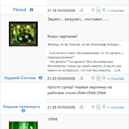
Finrod
0
»
ссылка
21:18 05/09/2008
Зашел....загрузил....поставил......
Класс картинки!
Финрод, он же Эльсар, он же Александр Асверус....
- А если все станут бессмертными, то что делать с
перенаселением?
- Что делать? Что делать? Все бессмертные
бессмертны только до своей смерти. А после уже
никого не интересует, что они бессмертны... (c)А.
Аццкий Сотона
0
»
ссылка
21:25 05/09/2008
просто супер! первая картинка на
рабочем столе:chee:chee:chee
Охрана телепорта
0
»
ссылка
21:28 05/09/2008
:chee