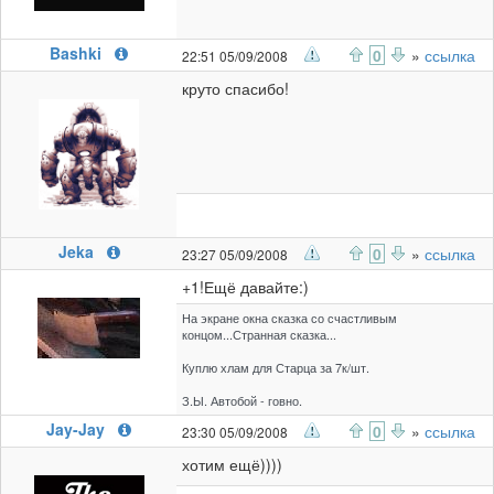
Bashki
0
»
ссылка
22:51 05/09/2008
круто спасибо!
Jeka
0
»
ссылка
23:27 05/09/2008
+1!Ещё давайте:)
На экране окна сказка со счастливым
концом...Странная сказка...
Куплю хлам для Старца за 7к/шт.
З.Ы. Автобой - говно.
Jay-Jay
0
»
ссылка
23:30 05/09/2008
хотим ещё))))