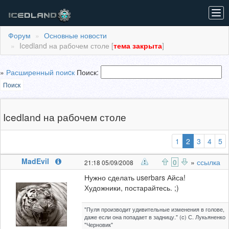
Tog
navi
Форум
Основные новости
Icedland на рабочем столе [
тема закрыта
]
»
Расширенный поиcк
Поиск:
Поиск
Icedland на рабочем столе
(выбранная
1
2
3
4
5
MadEvil
0
»
ссылка
21:18 05/09/2008
Нужно сделать userbars Айса!
Художники, постарайтесь. ;)
"Пуля производит удивительные изменения в голове,
даже если она попадает в задницу." (c) С. Лукьяненко
"Черновик"