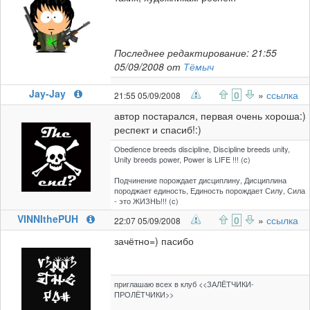
Последнее редактирование: 21:55
05/09/2008 от
Тёмыч
Jay-Jay
0
»
ссылка
21:55 05/09/2008
автор постарался, первая очень хороша:)
респект и спасиб!:)
Obedience breeds discipline, Discipline breeds unity,
Unity breeds power, Power is LIFE !!! (c)
Подчинение порождает дисциплину, Дисциплина
породжает единость, Единость порождает Силу, Сила
- это ЖИЗНЬ!!! (с)
VINNIthePUH
0
»
ссылка
22:07 05/09/2008
зачётно=) пасибо
приглашаю всех в клуб <<ЗАЛЁТЧИКИ-
ПРОЛЁТЧИКИ>>