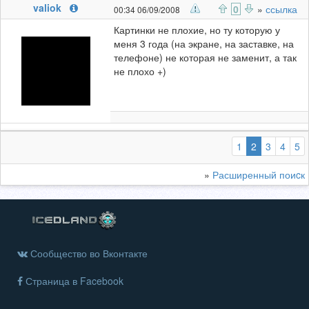
valiok
0
»
ссылка
00:34 06/09/2008
Картинки не плохие, но ту которую у
меня 3 года (на экране, на заставке, на
телефоне) не которая не заменит, а так
не плохо +)
(выбранная
1
2
3
4
5
»
Расширенный поиcк
Сообщество во Вконтакте
Страница в Facebook