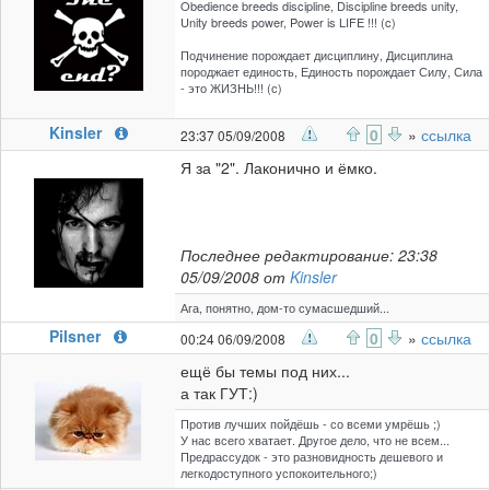
Obedience breeds discipline, Discipline breeds unity,
Unity breeds power, Power is LIFE !!! (c)
Подчинение порождает дисциплину, Дисциплина
породжает единость, Единость порождает Силу, Сила
- это ЖИЗНЬ!!! (с)
Kinsler
0
»
ссылка
23:37 05/09/2008
Я за "2". Лаконично и ёмко.
Последнее редактирование: 23:38
05/09/2008 от
Kinsler
Ага, понятно, дом-то сумасшедший...
Pilsner
0
»
ссылка
00:24 06/09/2008
ещё бы темы под них...
а так ГУТ:)
Против лучших пойдёшь - со всеми умрёшь ;)
У нас всего хватает. Дрyгое дело, что не всем...
Предрассудок - это разновидность дешевого и
легкодоступного успокоительного;)