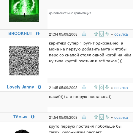
да поможет мне гравитация
BROOKHUT
0
»
ссылка
21:34 05/09/2008
каритнки супер 1 рулит однозначно, а
мона на первую добавить мута и чтобы
перс со снапой стоял одной ногой на нём
ну типа крутой охотник и всё такое )))
Lovely Janny
0
»
ссылка
21:45 05/09/2008
пасиб))) а я вторую поставила))
Тёмыч
0
»
ссылка
21:54 05/09/2008
круто первую поставил побольше бы
таких, художникам респект