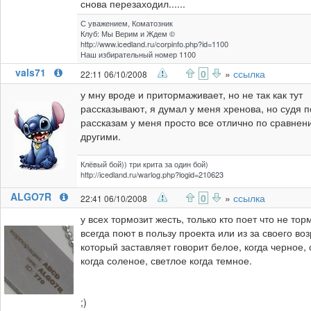
снова перезаходил......
С уважением, Коматозник
Клуб: Мы Верим и Ждем ©
http://www.icedland.ru/corpinfo.php?id=1100
Наш избирательный номер 1100
vals71
0
»
ссылка
22:11 06/10/2008
у мну вроде и притормаживает, но не так как тут
рассказывают, я думал у меня хренова, но судя п
рассказам у меня просто все отлично по сравнен
другими.
Клёвый бой)) три крита за один бой)
http://icedland.ru/warlog.php?logid=210623
ALGO7R
0
»
ссылка
22:41 06/10/2008
у всех тормозит жесть, только кто поет что не тор
всегда поют в пользу проекта или из за своего воз
который заставляет говорит белое, когда черное,
когда соленое, светлое когда темное.
;)