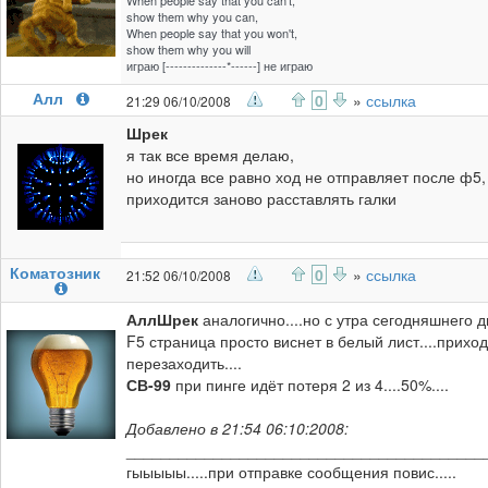
When people say that you can't,
show them why you can,
When people say that you won't,
show them why you will
играю [--------------*------] не играю
Алл
0
»
ссылка
21:29 06/10/2008
Шрек
я так все время делаю,
но иногда все равно ход не отправляет после ф5,
приходится заново расставлять галки
Коматозник
0
»
ссылка
21:52 06/10/2008
Алл
Шрек
аналогично....но с утра сегодняшнего д
F5 страница просто виснет в белый лист....прихо
перезаходить....
СВ-99
при пинге идёт потеря 2 из 4....50%....
Добавлено в 21:54 06:10:2008:
_________________________________________
гыыыыы.....при отправке сообщения повис.....