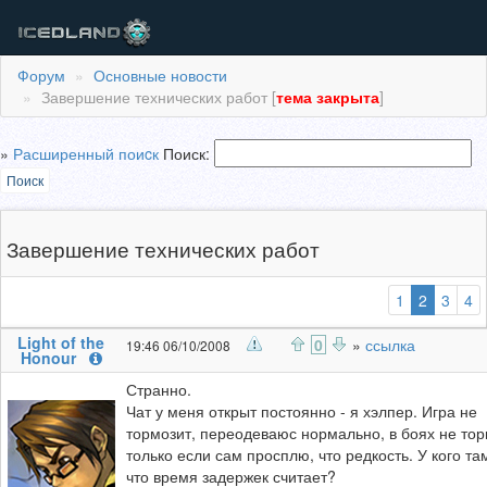
Форум
Основные новости
Завершение технических работ [
тема закрыта
]
»
Расширенный поиcк
Поиск:
Поиск
Завершение технических работ
(выбран
1
2
3
4
Light of the
0
»
ссылка
19:46 06/10/2008
Honour
Странно.
Чат у меня открыт постоянно - я хэлпер. Игра не
тормозит, переодеваюс нормально, в боях не тор
только если сам просплю, что редкость. У кого та
что время задержек считает?