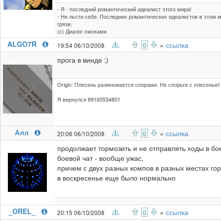
- Я - последний романтический идеалист этого мира!
- Не льсти себе. Последних романтических идеалистов в этом м
грязи.
(с) Диалог смсками
ALGO7R
0
»
ссылка
19:54 06/10/2008
прога в винде ;)
Origin: Плесень размножается спорами. Не спорьте с плесенью!
Я вернулся 89165534801
Алл
0
»
ссылка
20:06 06/10/2008
продолжает тормозить и не отправлять ходы в бо
боевой чат - вообще ужас,
причем с двух разных компов в разных местах гор
в воскресенье еще было нормально
_OREL_
0
»
ссылка
20:15 06/10/2008