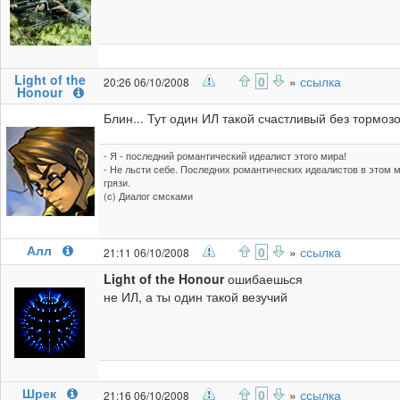
Light of the
0
»
ссылка
20:26 06/10/2008
Honour
Блин... Тут один ИЛ такой счастливый без тормоз
- Я - последний романтический идеалист этого мира!
- Не льсти себе. Последних романтических идеалистов в этом м
грязи.
(с) Диалог смсками
Алл
0
»
ссылка
21:11 06/10/2008
Light of the Honour
ошибаешься
не ИЛ, а ты один такой везучий
Шрек
0
»
ссылка
21:16 06/10/2008