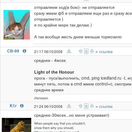
отправляем ход(в бою)- не отправляется
сразу жмем ф5 и отправляем еще раз и сразу все
отправляется )
я по крайне мере так делаю )
А так вообще жесть днем меньше тормозило
СВ-99
0
»
ссылка
21:17 06/10/2008
среднее - 4мсек
Light of the Honour
прога - пуск/выполнить, cmd, ping icedland.ru -t, и
минут пять, потом в cmd жмем control+c, смотрим
среднее время
Империя.
K1r
0
»
ссылка
21:24 06/10/2008
среднее-30мсек...но меня устраивает)
When people say that you shouldn't,
show them why you should,