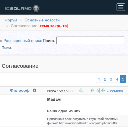
Tog
navi
Форум
Основные новости
Согласование [
тема закрыта
]
»
Расширенный поиcк
Поиск:
Поиск
Согласование
(
1
2
3
4
5
Философ
0
»
ссылка
20:24 15/11/2008
MadEvil
наша одна из них
Приглашаю всех вступить в клуб "Мой любимый
фильм" http://www.icedland.ru/corpinfo.php?id=880.