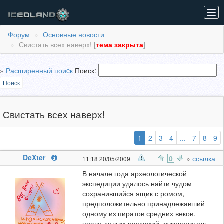
Tog
navi
Форум
Основные новости
Свистать всех наверх! [
тема закрыта
]
»
Расширенный поиcк
Поиск:
Поиск
Свистать всех наверх!
(выбранная)
1
2
3
4
...
7
8
9
DeXter
0
»
ссылка
11:18 20/05/2009
В начале года археологической
экспедиции удалось найти чудом
сохранившийся ящик с ромом,
предположительно принадлежавший
одному из пиратов средних веков.
после долгих раздумий, руководитель