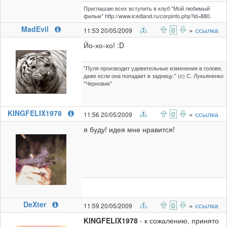
Приглашаю всех вступить в клуб "Мой любимый
фильм" http://www.icedland.ru/corpinfo.php?id=880.
MadEvil
0
»
ссылка
11:53 20/05/2009
Йо-хо-хо! :D
"Пуля производит удивительные изменения в голове,
даже если она попадает в задницу." (c) С. Лукьяненко
"Черновик"
KINGFELIX1978
0
»
ссылка
11:56 20/05/2009
я буду! идея мне нравится!
DeXter
0
»
ссылка
11:59 20/05/2009
KINGFELIX1978
- к сожалению, принято