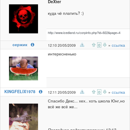
DeXter
куда чё платить? :)
http://www.icedland.ru/corpinfo.php?id=922&page=4
сержик
0
»
ссылка
12:10 20/05/2009
интересненько
KINGFELIX1978
0
»
ссылка
12:11 20/05/2009
Спасибо Декс... хех.. хоть школа Юнг,но
всё же всё же...
Последнее редактирование: 12:12