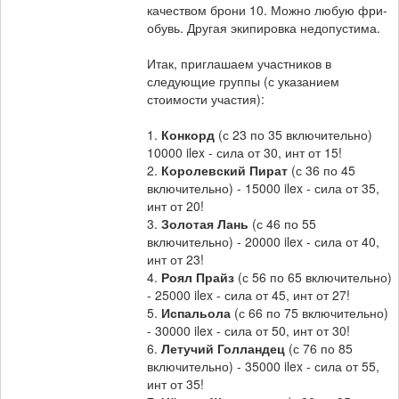
качеством брони 10. Можно любую фри-
обувь. Другая экипировка недопустима.
Итак, приглашаем участников в
следующие группы (с указанием
стоимости участия):
1.
Конкорд
(с 23 по 35 включительно)
10000 ilex - сила от 30, инт от 15!
2.
Королевский Пират
(с 36 по 45
включительно) - 15000 ilex - сила от 35,
инт от 20!
3.
Золотая Лань
(с 46 по 55
включительно) - 20000 ilex - сила от 40,
инт от 23!
4.
Роял Прайз
(с 56 по 65 включительно)
- 25000 ilex - сила от 45, инт от 27!
5.
Испальола
(с 66 по 75 включительно)
- 30000 ilex - сила от 50, инт от 30!
6.
Летучий Голландец
(с 76 по 85
включительно) - 35000 ilex - сила от 55,
инт от 35!