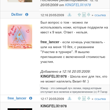
20/05/2009 от
KINGFELIX1978
DeXter
0
»
ссылка
12:16 20/05/2009
Был вопрос о том - можно ли
использовать ножи, которые подарили на
квест к 9 мая. Ответ - нельзя.
free_lancer
- если хочешь участвовать -
шли на меня 10 ilex, с указанием
"Участие в турнире". Я вышлю
приглашение с включенной стоимостью
участия.
Добавлено в 12:16 20:05:2009:
KINGFELIX1978
- Школа юнг для тех, кто
не может напялить Визит-М :)
Юмор - это сияющий луч логики, перед которым
отступает все нелепое и преувеличенное (с) Р.Тагор
free_lancer
0
»
ссылка
12:17 20/05/2009
KINGFELIX1978