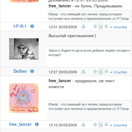
free_lancer
- не буянь. Придумываем.
Юмор - это сияющий луч логики, перед которым
отступает все нелепое и преувеличенное (с) Р.Тагор
I-F-K-1
0
»
ссылка
12:01 20/05/2009
Высылай приглашения:)
Удачи и бодрости духа всем добрым людям сегодня и
всегда!!!
DeXter
0
»
ссылка
12:07 20/05/2009
free_lancer
- придумали, см текст
новости
Юмор - это сияющий луч логики, перед которым
отступает все нелепое и преувеличенное (с) Р.Тагор
free_lancer
0
»
ссылка
12:10 20/05/2009