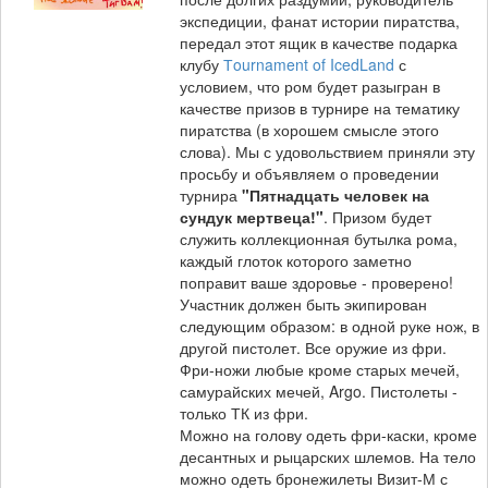
экспедиции, фанат истории пиратства,
передал этот ящик в качестве подарка
клубу
Тournament of IcedLand
с
условием, что ром будет разыгран в
качестве призов в турнире на тематику
пиратства (в хорошем смысле этого
слова). Мы с удовольствием приняли эту
просьбу и объявляем о проведении
турнира
"Пятнадцать человек на
сундук мертвеца!"
. Призом будет
служить коллекционная бутылка рома,
каждый глоток которого заметно
поправит ваше здоровье - проверено!
Участник должен быть экипирован
следующим образом: в одной руке нож, в
другой пистолет. Все оружие из фри.
Фри-ножи любые кроме старых мечей,
самурайских мечей, Argo. Пистолеты -
только ТК из фри.
Можно на голову одеть фри-каски, кроме
десантных и рыцарских шлемов. На тело
можно одеть бронежилеты Визит-М с