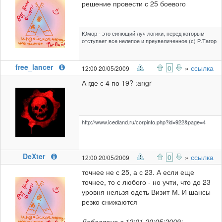
решение провести с 25 боевого
Юмор - это сияющий луч логики, перед которым
отступает все нелепое и преувеличенное (с) Р.Тагор
free_lancer
0
»
ссылка
12:00 20/05/2009
А где с 4 по 19? :angr
http://www.icedland.ru/corpinfo.php?id=922&page=4
DeXter
0
»
ссылка
12:00 20/05/2009
точнее не с 25, а с 23. А если еще
точнее, то с любого - но учти, что до 23
уровня нельзя одеть Визит-М. И шансы
резко снижаются
Добавлено в 12:01 20:05:2009: