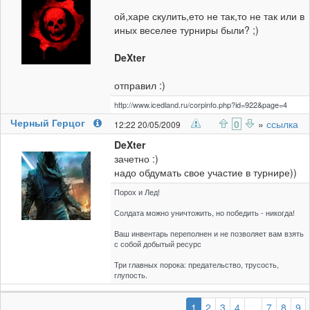
ой,харе скулить,ето не так,то не так или в
иных веселее турниры были? ;)
DeXter
отправил :)
http://www.icedland.ru/corpinfo.php?id=922&page=4
Черный Герцог
0
»
ссылка
12:22 20/05/2009
DeXter
зачетно :)
надо обдумать свое участие в турнире))
Порох и Лед!
Солдата можно уничтожить, но победить - никогда!
Ваш инвентарь переполнен и не позволяет вам взять
с собой добытый ресурс
Три главных порока: предательство, трусость,
глупость.
(выбранная)
1
2
3
4
...
7
8
9