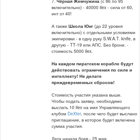
7.
Чёрная Жемчужина
(с 86 по 95
включительно) - 40000 ilex - сила от 60,
инт от 40!
А также
Школа Юнг
(до 22 уровня
включительно) с отдельными условиями
экипировки - в одну руку S.W.A.T. knife, в
другую - TT-19 или АПС. Без брони. -
стоимость 5000 ilex.
На каждом пиратском корабле будут
действовать ограничения по силе и
интеллекту! Не делате
преждевременных сбросов!
Стоимость участия указана выше.
Чтобы подать заявку, необходимо
выслать 10 ilex на имя Управляющего
клубом
DeXter
, после чего будет выслано
приглашение, в которое будет включена
сумма участия.
Дата начала боев - 25 мая.