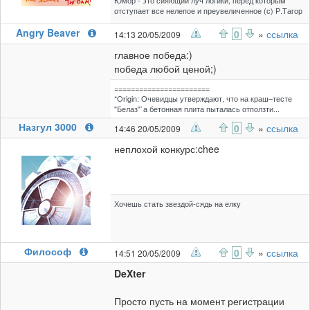
Юмор - это сияющий луч логики, перед которым
отступает все нелепое и преувеличенное (с) Р.Тагор
Angry Beaver
0
»
ссылка
14:13 20/05/2009
главное победа:)
победа любой ценой;)
=======================
*Origin: Очевидцы утверждают, что на краш–тесте
"Белаз"`а бетонная плита пыталась отползти...
Назгул 3000
0
»
ссылка
14:46 20/05/2009
неплохой конкурс:chee
Хочешь стать звездой-сядь на елку
Философ
0
»
ссылка
14:51 20/05/2009
DeXter
Просто пусть на момент регистрации