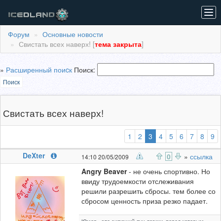
Tog
navi
Форум
Основные новости
Свистать всех наверх! [
тема закрыта
]
»
Расширенный поиcк
Поиск:
Поиск
Свистать всех наверх!
(выбранная)
1
2
3
4
5
6
7
8
9
DeXter
0
»
ссылка
14:10 20/05/2009
Angry Beaver
- не очень спортивно. Но
ввиду трудоемкости отслеживания
решили разрешить сбросы. тем более со
сбросом ценность приза резко падает.