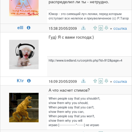
распределил ли ты - нетрудно.
Юмор - это сияющий луч логики, перед которым
отступает все нелепое и преувеличенное (с) Р.Тагор
elll
0
»
ссылка
15:38 20/05/2009
Гуд) Я с вами господа:)
http://www.icedland.ru/corpinfo.php?id=912&page=4
K1r
0
»
ссылка
16:09 20/05/2009
А что насчет стимов?
When people say that you shouldn't,
show them why you should,
When people say that you can't,
show them why you can,
When people say that you won't,
show them why you will
играю [--------------*------] не играю