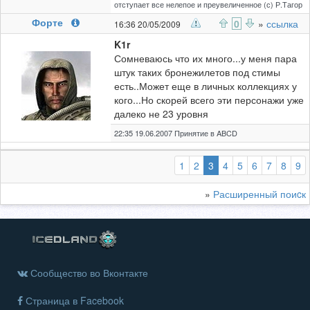
отступает все нелепое и преувеличенное (с) Р.Тагор
Форте
0
»
ссылка
16:36 20/05/2009
K1r
Сомневаюсь что их много...у меня пара
штук таких бронежилетов под стимы
есть..Может еще в личных коллекциях у
кого...Но скорей всего эти персонажи уже
далеко не 23 уровня
22:35 19.06.2007 Принятие в ABCD
(выбранная)
1
2
3
4
5
6
7
8
9
»
Расширенный поиcк
Сообщество во Вконтакте
Страница в Facebook