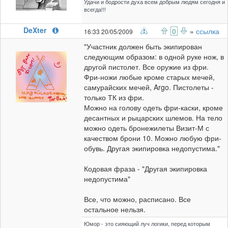
Удачи и бодрости духа всем добрым людям сегодня и
всегда!!!
DeXter
0
»
ссылка
16:33 20/05/2009
"Участник должен быть экипирован
следующим образом: в одной руке нож, в
другой пистолет. Все оружие из фри.
Фри-ножи любые кроме старых мечей,
самурайских мечей, Argo. Пистолеты -
только ТК из фри.
Можно на голову одеть фри-каски, кроме
десантных и рыцарских шлемов. На тело
можно одеть бронежилеты Визит-М с
качеством брони 10. Можно любую фри-
обувь. Другая экипировка недопустима."
Кодовая фраза - "Другая экипировка
недопустима"
Все, что можно, расписано. Все
остальное нельзя.
Юмор - это сияющий луч логики, перед которым