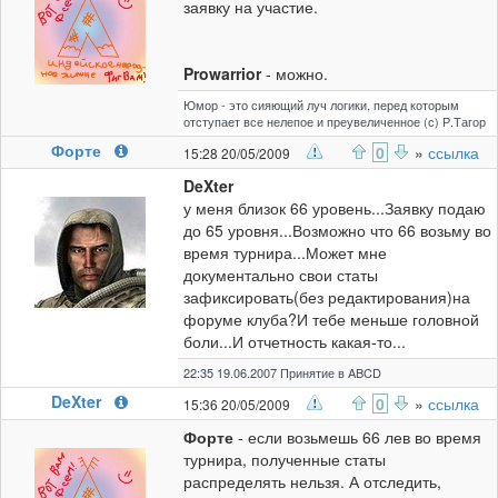
заявку на участие.
Prowarrior
- можно.
Юмор - это сияющий луч логики, перед которым
отступает все нелепое и преувеличенное (с) Р.Тагор
Форте
0
»
ссылка
15:28 20/05/2009
DeXter
у меня близок 66 уровень...Заявку подаю
до 65 уровня...Возможно что 66 возьму во
время турнира...Может мне
документально свои статы
зафиксировать(без редактирования)на
форуме клуба?И тебе меньше головной
боли...И отчетность какая-то...
22:35 19.06.2007 Принятие в ABCD
DeXter
0
»
ссылка
15:36 20/05/2009
Форте
- если возьмешь 66 лев во время
турнира, полученные статы
распределять нельзя. А отследить,