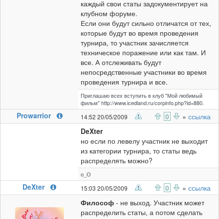
каждый свои статы задокументирует на
клубном форуме.
Если они будут сильно отличатся от тех,
которые будут во время проведения
турнира, то участник зачисляется
техническое поражение или как там. И
все. А отслеживать будут
непосредственные участники во время
проведения турнира и все.
Приглашаю всех вступить в клуб "Мой любимый
фильм" http://www.icedland.ru/corpinfo.php?id=880.
Prowarrior
0
»
ссылка
14:52 20/05/2009
DeXter
но если по левелу участник не выходит
из категории турнира, то статы ведь
распределять можно?
о_О
DeXter
0
»
ссылка
15:03 20/05/2009
Философ
- не выход. Участник может
распределить статы, а потом сделать