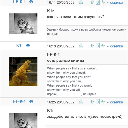
I-F-K-1
0
»
ссылка
16:11 20/05/2009
K1r
как ты в визит стим засунешь?
Удачи и бодрости духа всем добрым людям сегодня и
всегда!!!
K1r
0
»
ссылка
16:13 20/05/2009
I-F-K-1
есть разные визиты
When people say that you shouldn't,
show them why you should,
When people say that you can't,
show them why you can,
When people say that you won't,
show them why you will
играю [--------------*------] не играю
I-F-K-1
0
»
ссылка
16:25 20/05/2009
K1r
хм..действительно, в музее посмотрел:)