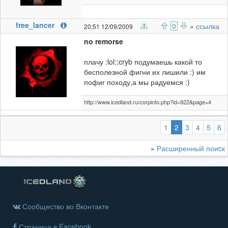
free_lancer
0
»
ссылка
20:51 12/09/2009
no remorse
плачу :lol::cryb подумаешь какой то
бесполезной фигни их лишили :) им
пофиг походу,а мы радуемся :)
http://www.icedland.ru/corpinfo.php?id=922&page=4
(выбранная)
1
2
3
4
5
6
»
Расширенный поиcк
Сообщество во Вконтакте
Страница в Facebook