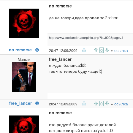
no remorse
да не говори,куда пропал то? :chee
http://www.icedland.ru/corpinfo.php?id=922&page=4
no remorse
0
»
ссылка
20:47 12/09/2009
free_lancer
Маньяк
я ждал баланса:lol:
так что теперь буду чаще!;)
free_lancer
0
»
ссылка
20:47 12/09/2009
no remorse
ето радует! баланс рулит,деталей
нет,щас хитрый никто :cryb:lol::D