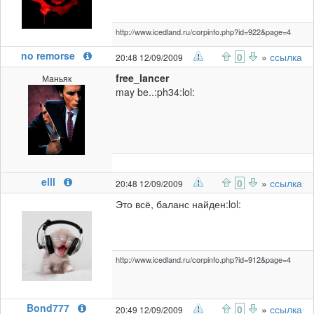
http://www.icedland.ru/corpinfo.php?id=922&page=4
no remorse
0
»
ссылка
20:48 12/09/2009
free_lancer
Маньяк
may be..:ph34:lol:
elll
0
»
ссылка
20:48 12/09/2009
Это всё, баланс найден:lol:
http://www.icedland.ru/corpinfo.php?id=912&page=4
Bond777
0
»
ссылка
20:49 12/09/2009