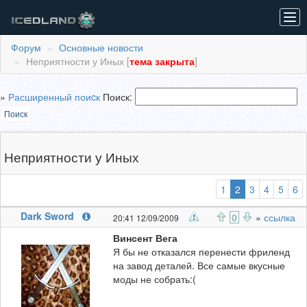
Tog
navi
Форум
Основные новости
Неприятности у Иных [
тема закрыта
]
»
Расширенный поиcк
Поиск:
Поиск
Неприятности у Иных
(выбранная)
1
2
3
4
5
6
Dark Sword
0
»
ссылка
20:41 12/09/2009
Винсент Вега
Я бы не отказался перенести фриленд
на завод деталей. Все самые вкусные
моды не собрать:(