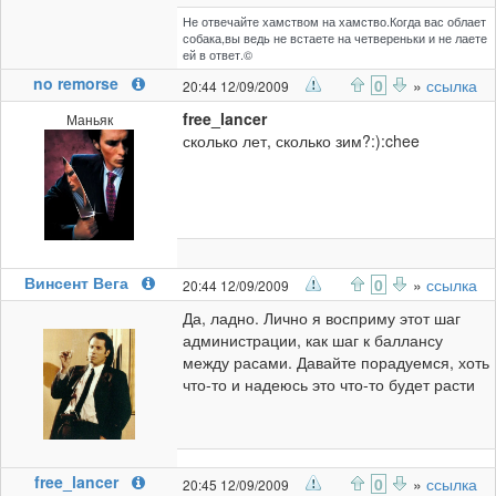
Не отвечайте хамством на хамство.Когда вас облает
собака,вы ведь не встаете на четвереньки и не лаете
ей в ответ.©
no remorse
0
»
ссылка
20:44 12/09/2009
free_lancer
Маньяк
сколько лет, сколько зим?:):chee
Винсент Вега
0
»
ссылка
20:44 12/09/2009
Да, ладно. Лично я восприму этот шаг
администрации, как шаг к баллансу
между расами. Давайте порадуемся, хоть
что-то и надеюсь это что-то будет расти
free_lancer
0
»
ссылка
20:45 12/09/2009