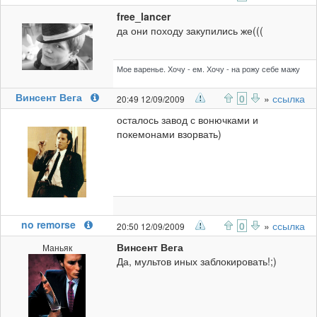
free_lancer
да они походу закупились же(((
Мое варенье. Хочу - ем. Хочу - на рожу себе мажу
Винсент Вега
0
»
ссылка
20:49 12/09/2009
осталось завод с вонючками и
покемонами взорвать)
no remorse
0
»
ссылка
20:50 12/09/2009
Винсент Вега
Маньяк
Да, мультов иных заблокировать!;)