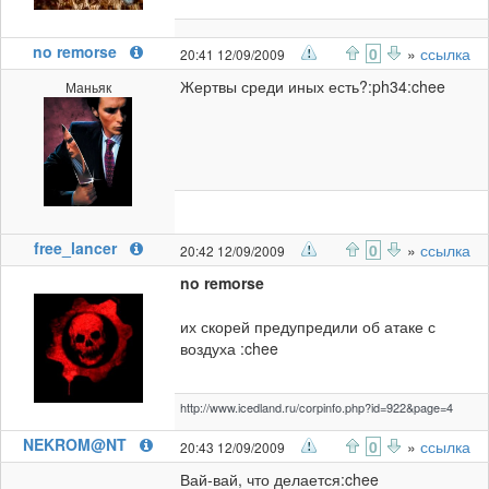
no remorse
0
»
ссылка
20:41 12/09/2009
Жертвы среди иных есть?:ph34:chee
Маньяк
free_lancer
0
»
ссылка
20:42 12/09/2009
no remorse
их скорей предупредили об атаке с
воздуха :chee
http://www.icedland.ru/corpinfo.php?id=922&page=4
NEKROM@NT
0
»
ссылка
20:43 12/09/2009
Вай-вай, что делается:chee