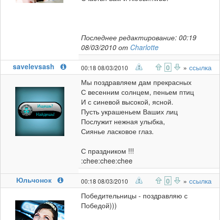
Последнее редактирование: 00:19
08/03/2010 от
Charlotte
savelevsash
0
»
ссылка
00:18 08/03/2010
Мы поздравляем дам прекрасных
С весенним солнцем, пеньем птиц
И с синевой высокой, ясной.
Пусть украшеньем Ваших лиц
Послужит нежная улыбка,
Сиянье ласковое глаз.
С праздником !!!
:chee:chee:chee
Юльчонок
0
»
ссылка
00:18 08/03/2010
Победительницы - поздравляю с
Победой)))