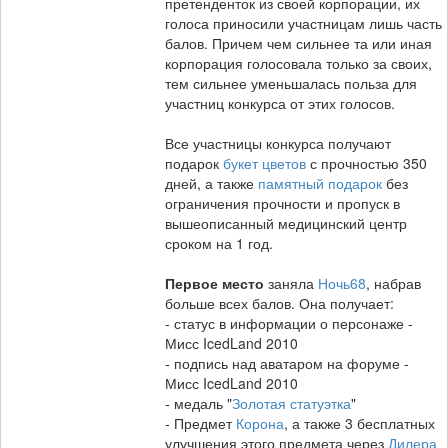
претенденток из своей корпорации, их
голоса приносили участницам лишь часть
балов. Причем чем сильнее та или иная
корпорация голосовала только за своих,
тем сильнее уменьшалась польза для
участниц конкурса от этих голосов.
Все участницы конкурса получают
подарок
букет цветов
с прочностью 350
дней, а также
памятный подарок
без
ограничения прочности и пропуск в
вышеописанный медицинский центр
сроком на 1 год.
Первое место
заняла
Ночь68
, набрав
больше всех балов. Она получает:
- статус в информации о персонаже -
Мисс IcedLand 2010
- подпись над аватаром на форуме -
Мисс IcedLand 2010
- медаль "
Золотая статуэтка
"
- Предмет
Корона
, а также 3 бесплатных
улучшения этого предмета через
Дилера