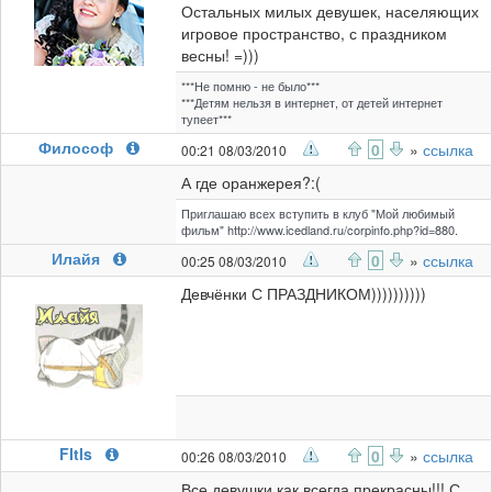
Остальных милых девушек, населяющих
игровое пространство, с праздником
весны! =)))
***Не помню - не было***
***Детям нельзя в интернет, от детей интернет
тупеет***
Философ
0
»
ссылка
00:21 08/03/2010
А где оранжерея?:(
Приглашаю всех вступить в клуб "Мой любимый
фильм" http://www.icedland.ru/corpinfo.php?id=880.
Илайя
0
»
ссылка
00:25 08/03/2010
Девчёнки С ПРАЗДНИКОМ))))))))))
FItIs
0
»
ссылка
00:26 08/03/2010
Все девушки как всегда прекрасны!!! С