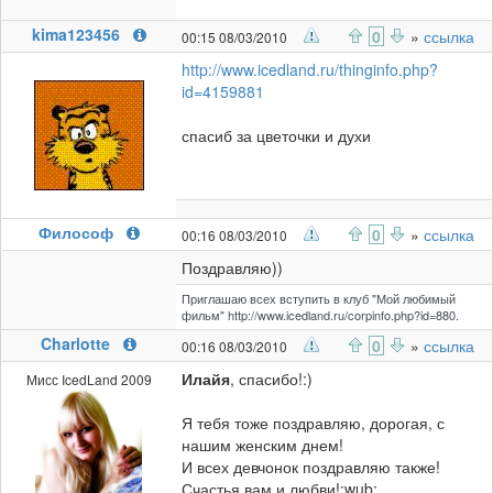
kima123456
0
»
ссылка
00:15 08/03/2010
http://www.icedland.ru/thinginfo.php?
id=4159881
спасиб за цветочки и духи
Философ
0
»
ссылка
00:16 08/03/2010
Поздравляю))
Приглашаю всех вступить в клуб "Мой любимый
фильм" http://www.icedland.ru/corpinfo.php?id=880.
Charlotte
0
»
ссылка
00:16 08/03/2010
Илайя
, спасибо!:)
Мисс IcedLand 2009
Я тебя тоже поздравляю, дорогая, с
нашим женским днем!
И всех девчонок поздравляю также!
Счастья вам и любви!:wub: