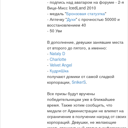
- подпись над аватаром на форуме - 2-я
Вице-Мисс IcedLand 2010
- медаль "
Бронзовая статуэтка
"
- Аптечку "
Духи
" с прочностью 50000 и
восстановлением 40
- 50 Уви
В дополнение, девушки занявшие места
от второго до пятого, а именно:
-
Nataly D
-
Charlotte
-
Velvet Angel
-
КудряШка
получают домики от самой сладкой
корпорации,
SnikerS
.
Все призы будут вручены
победительницам уже в ближайшее
время. Также хотим сообщить, что
медали от Администрации не влияют на
ограничение в получении наград от своих
корпораций. Девушки, не желающие
иметь специальный статус в информации