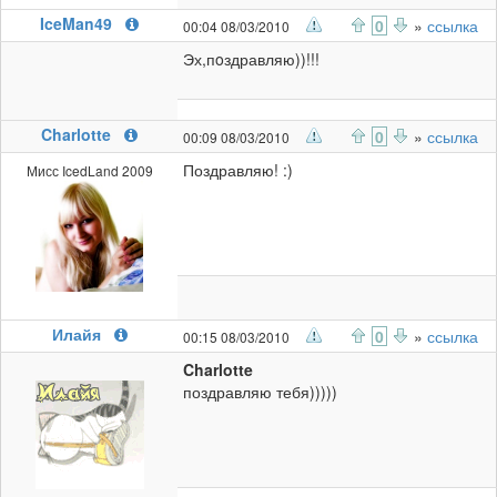
IceMan49
0
»
ссылка
00:04 08/03/2010
Эх,пoздравляю))!!!
Charlotte
0
»
ссылка
00:09 08/03/2010
Поздравляю! :)
Мисс IcedLand 2009
Илайя
0
»
ссылка
00:15 08/03/2010
Charlotte
поздравляю тебя)))))