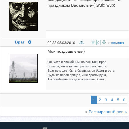
праздником Вас милые=):wub::wub:
Враг
0
»
ссылка
00:38 08/03/2010
Мои поздравления)
Он, хотя и спокойный, но все-таки Враг.
Если он, как и ты, не пропил свою честь,
Враг не может быть бывшим, он будет и есть.
Будь же верен прицел, и не дрогни рука,
Ты погибнешь когда пожалеешь Врага.
(выбранная)
1
2
3
4
5
6
»
Расширенный поиcк