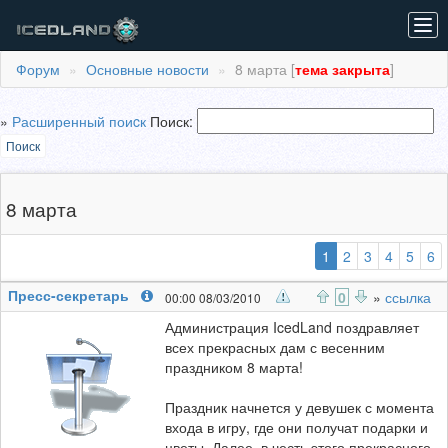
Tog
navi
Форум
Основные новости
8 марта [
тема закрыта
]
»
Расширенный поиcк
Поиск:
Поиск
8 марта
(выбранная)
1
2
3
4
5
6
Пресс-секретарь
0
»
ссылка
00:00 08/03/2010
Администрация IcedLand поздравляет
всех прекрасных дам с весенним
праздником 8 марта!
Праздник начнется у девушек с момента
входа в игру, где они получат подарки и
цветы. Далее, в честь этого прекрасного