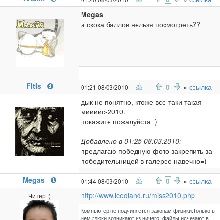
Megas
а скока баллов нельзя посмотреть??
FItIs
0
»
ссылка
01:21 08/03/2010
дык не понятно, ктоже все-таки такая
миииис-2010.
покажите пожалуйста=)
Добавлено в 01:25 08:03:2010:
предлагаю победную фото закрепить за
победительницей в галерее навечно=)
Megas
0
»
ссылка
01:44 08/03/2010
http://www.icedland.ru/miss2010.php
Читер :)
Компьютер не подчиняется законам физики.Только в
нем глюки возникают из ничего, файлы исчезают в