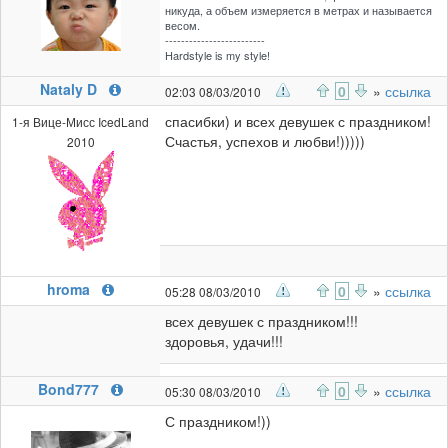
никуда, а объем измеряется в метрах и называется
весом.
-------------------------
Hardstyle is my style!
Nataly D
0
»
ссылка
02:03 08/03/2010
спасибки) и всех девушек с праздником!
1-я Вице-Мисс IcedLand
Счастья, успехов и любви!)))))
2010
hroma
0
»
ссылка
05:28 08/03/2010
всех девушек с праздником!!!
здоровья, удачи!!!
Bond777
0
»
ссылка
05:30 08/03/2010
С праздником!))