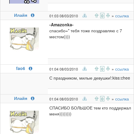
Илайя
0
»
ссылка
01:03 08/03/2010
-Amazonka-
спасибо=* тебя тоже поздравляю с 7
местом))))
fao6
0
»
ссылка
01:04 08/03/2010
С праздником, милые девушки!:kiss:chee
Илайя
0
»
ссылка
01:04 08/03/2010
СПАСИБО БОЛЬШОЕ тем кто поддержал
меня))))))))