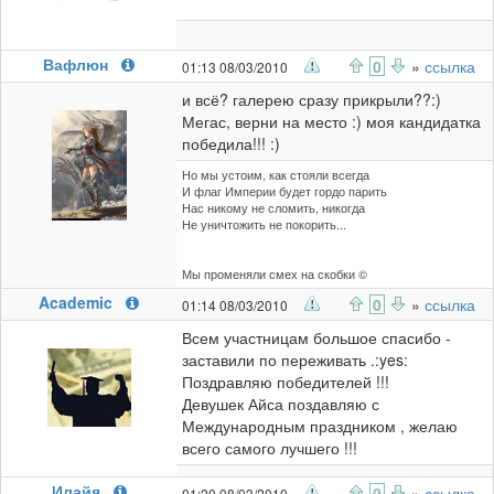
Вафлюн
0
»
ссылка
01:13 08/03/2010
и всё? галерею сразу прикрыли??:)
Мегас, верни на место :) моя кандидатка
победила!!! :)
Но мы устоим, как стояли всегда
И флаг Империи будет гордо парить
Нас никому не сломить, никогда
Не уничтожить не покорить...
Мы променяли смех на скобки ©
Academic
0
»
ссылка
01:14 08/03/2010
Всем участницам большое спасибо -
заставили по переживать .:yes:
Поздравляю победителей !!!
Девушек Айса поздавляю с
Международным праздником , желаю
всего самого лучшего !!!
Илайя
0
»
ссылка
01:20 08/03/2010