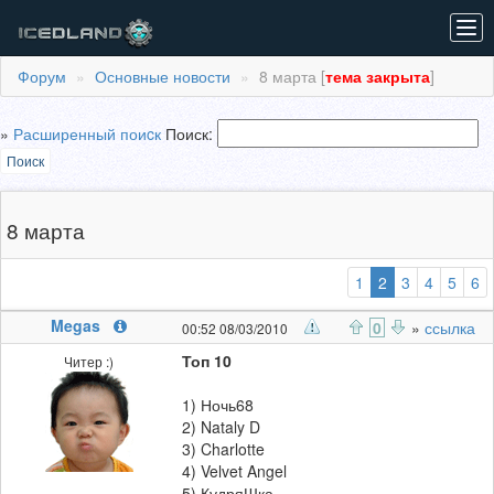
Tog
navi
Форум
Основные новости
8 марта [
тема закрыта
]
»
Расширенный поиcк
Поиск:
Поиск
8 марта
(выбранная)
1
2
3
4
5
6
Megas
0
»
ссылка
00:52 08/03/2010
Топ 10
Читер :)
1) Ночь68
2) Nataly D
3) Charlotte
4) Velvet Angel
5) КудряШка