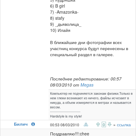
6) B girl
7) -Amazonka-
8) stafy
9) _дьяволица_
10) Илайя
В ближайшие дни фотографии всех
участниц конкурса будут перенесены в
специальный раздел в галерее.
Последнее редактирование: 00:57
08/03/2010 от
Megas
Компьютер не подчиняется законам физики.Только в
нем глюки возникают из ничего, файлы исчезают в
никуда, а объем измеряется в метрах и называется
весом.
-------------------------
Hardstyle is my style!
Билич
0
»
ссылка
00:53 08/03/2010
Поздравляю!!!:chee