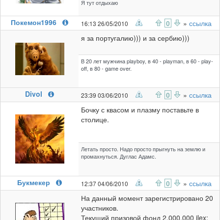
Я тут отдыхаю
Покемон1996
0
»
ссылка
16:13 26/05/2010
я за португалию))) и за сербию)))
В 20 лет мужчина playboy, в 40 - playman, в 60 - play-
off, в 80 - game over.
Divol
0
»
ссылка
23:39 03/06/2010
Бочку с квасом и плазму поставьте в
столице.
Летать просто. Надо просто прыгнуть на землю и
промахнуться. Дуглас Адамс.
Букмекер
0
»
ссылка
12:37 04/06/2010
На данный момент зарегистрировано 20
участников.
Текущий призовой фонд 2.000.000 ilex: