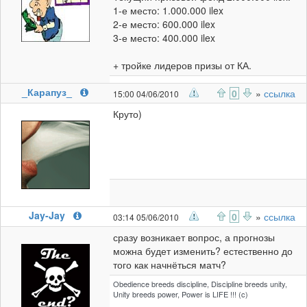
1-е место: 1.000.000 ilex
2-е место: 600.000 ilex
3-е место: 400.000 ilex
+ тройке лидеров призы от КА.
_Карапуз_
0
»
ссылка
15:00 04/06/2010
Круто)
Jay-Jay
0
»
ссылка
03:14 05/06/2010
сразу возникает вопрос, а прогнозы
можна будет изменить? естественно до
того как начнёться матч?
Obedience breeds discipline, Discipline breeds unity,
Unity breeds power, Power is LIFE !!! (c)