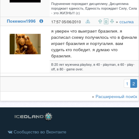
Подчинение порождает дисциплину, Дисциплина
породжает единость, Единость порождает Силу, Сила
- это ЖИЗНЬ!!! (с)
Покемон1996
0
»
ссылка
17:57 05/06/2010
я уверен что выиграет бразилия. я
расписал схему получилось что в финале
играет бразилия и португалия. вам
судить кто победит. я думаю что
бразилия.
В 20 лет мужчина playboy, в 40 - playman, в 60 - play-
off, в 80 - game over.
(
1
2
»
Расширенный поиcк
Сообщество во Вконтакте