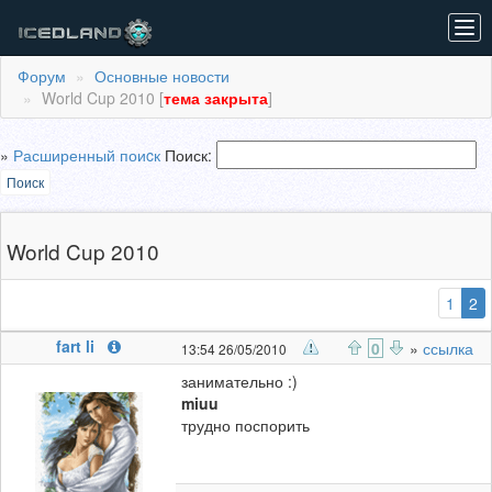
Tog
navi
Форум
Основные новости
World Cup 2010 [
тема закрыта
]
»
Расширенный поиcк
Поиск:
Поиск
World Cup 2010
(
1
2
fart li
0
»
ссылка
13:54 26/05/2010
занимательно :)
miuu
трудно поспорить