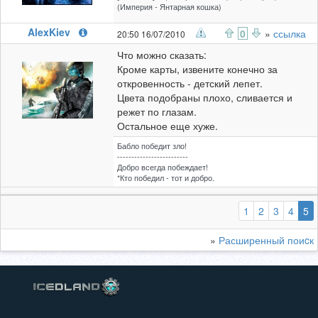
(Империя - Янтарная кошка)
AlexKiev
0
»
ссылка
20:50 16/07/2010
Что можно сказать:
Кроме карты, извените конечно за
откровенность - детский лепет.
Цвета подобраны плохо, сливается и
режет по глазам.
Остальное еще хуже.
Бабло победит зло!
-------------------------
Добро всегда побеждает!
*Кто победил - тот и добро.
(
1
2
3
4
5
»
Расширенный поиcк