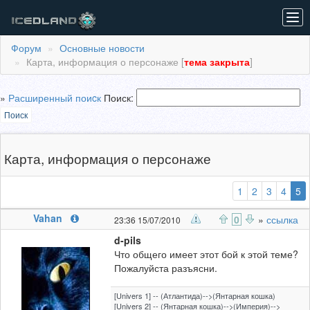
Tog
navi
Форум
Основные новости
Карта, информация о персонаже [
тема закрыта
]
»
Расширенный поиcк
Поиск:
Поиск
Карта, информация о персонаже
(
1
2
3
4
5
Vahan
0
»
ссылка
23:36 15/07/2010
d-pils
Что общего имеет этот бой к этой теме?
Пожалуйста разъясни.
[Univers 1] -- (Атлантида)-->(Янтарная кошка)
[Univers 2] -- (Янтарная кошка)-->(Империя)-->