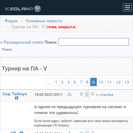
To
nav
Форум
Основные новости
Турнир на ПА - V [
тема закрыта
]
»
Расширенный поиcк
Поиск:
Поиск
Турнир на ПА - V
(выбранная)
...
1
2
3
6
7
8
9
10
11
12
13
Сер Тибиус
0
»
ссылка
19:06 30/01/2011
в одном из предыдущих турниров на сколько я
помню это удавалось(
Если меня вдруг забанят завешаю все свои веши президенту
корпорации ГК! Борису.
elll