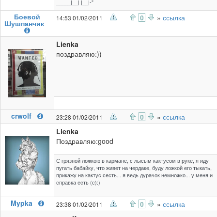
_____|__| |__|-"
Боевой
0
»
ссылка
14:53 01/02/2011
Шушпанчик
Lienka
поздравляю:))
crwolf
0
»
ссылка
23:28 01/02/2011
Lienka
Поздравляю:good
С грязной ложкою в кармане, с лысым кактусом в руке, я иду
пугать бабайку, что живет на чердаке, буду ложкой его тыкать,
прикажу на кактус сесть... я ведь дурачок немножко... у меня и
справка есть (с):)
Mypka
0
»
ссылка
23:38 01/02/2011