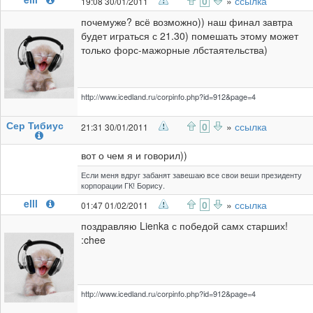
0
»
ссылка
19:08 30/01/2011
почемуже? всё возможно)) наш финал завтра
будет играться с 21.30) помешать этому может
только форс-мажорные лбстаятельства)
http://www.icedland.ru/corpinfo.php?id=912&page=4
Сер Тибиус
0
»
ссылка
21:31 30/01/2011
вот о чем я и говорил))
Если меня вдруг забанят завешаю все свои веши президенту
корпорации ГК! Борису.
elll
0
»
ссылка
01:47 01/02/2011
поздравляю Lienka с победой самх старших!
:chee
http://www.icedland.ru/corpinfo.php?id=912&page=4