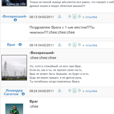
Только истинной львице абсолютно все равно, что говорят о ней
драные кошки и пищат облезлые мышки!!!!
-Воскресший-
0
»
ссылка
08:13 04/02/2011
Поздравляю Врага с 1-ым местом!!!Ты
чемпион!!!!:chee:chee:chee
Враг
0
»
ссылка
08:16 04/02/2011
-Воскресший-
:chee:chee:chee
Он, хотя и спокойный, но все-таки Враг.
Если он, как и ты, не пропил свою честь,
Враг не может быть бывшим, он будет и есть.
Будь же верен прицел, и не дрогни рука,
Ты погибнешь когда пожалеешь Врага.
Искандер
0
»
ссылка
08:24 04/02/2011
Сагитов
Враг
:chee