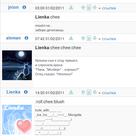
jnion
0
»
ссылка
03:00 01/02/2011
Lienka
:chee
пошёл на .
заборе дочитаешь
aleman
0
»
ссылка
07:42 01/02/2011
Lienka
:chee:chee:chee
Крошка-сын к отцу пришел,
и спросила кроха:
"Папа, "Мозберг" - хорошо?"
Отец сказал: "Неплохо!"
Lienka
0
»
ссылка
14:30 01/02/2011
:roll:chee:blush
kofe_with____ __
_ice_inc___/__~~~/__ Mongolia
_____,-----(____._.____)
____/______________/
___/|_________(__|(
__^____/_____/_|