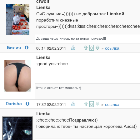
crwolf
Lienka
СиС лучшие=))))))) не добром так
Lienkой
поработим снежные
просторы=)))))):kiss:kiss:chee:chee:chee:chee:chee
До лица не дотянусь, но за пятки покусаю!!!
Билич
0
»
ссылка
00:14 02/02/2011
Lienka
:good:yes::chee
Кто не скачет тот москаль :)
Darisha
0
»
ссылка
17:32 02/02/2011
Lienka
:chee:chee:cheeПоздравляю))
Говорила ж тебе- ты настоящая королева Айса))