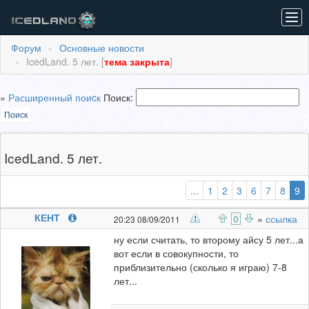
Tog
navi
Форум
Основные новости
IcedLand. 5 лет. [
тема закрыта
]
»
Расширенный поиcк
Поиск:
Поиск
IcedLand. 5 лет.
(
...
1
2
3
6
7
8
9
КЕНТ
0
»
ссылка
20:23 08/09/2011
ну если считать, то второму айсу 5 лет...а
вот если в совокупности, то
приблизительно (сколько я играю) 7-8
лет...