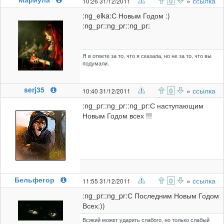
0
»
ссылка
10:26 31/12/2011
:ng_elka:С Новым Годом :)
:ng_pr::ng_pr::ng_pr:
Я в ответе за то, что я сказала, но не за то, что вы
подумали.
serj35
0
»
ссылка
10:40 31/12/2011
:ng_pr::ng_pr::ng_pr:С наступающим
Новым Годом всех !!!
Бельфегор
0
»
ссылка
11:55 31/12/2011
:ng_pr::ng_pr:С Последним Новым Годом
Всех:))
Всякий может ударить слабого, но только слабый