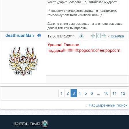
хочет ударить слабого...(с) Китайская мудрость.
«Человеку сложно договориться с политиками,
гомосексуалистами и животными».(с)
Дело не в том выигрываешь ты или проигрываешь,
дело в том как ты играешь.
deathruanMan
0
»
ссылка
12:56 31/12/2011
Ураааа! Главное
подарки!!!!!!!!!!!!!:popcorn:chee:popcorn
(выбранная)
1
2
3
4
5
6
...
10
11
12
»
Расширенный поиcк