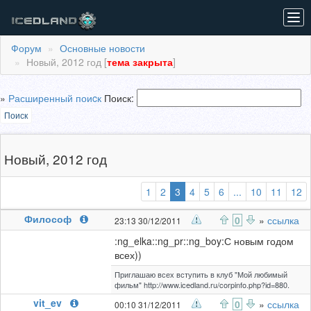
Tog
navi
Форум
Основные новости
Новый, 2012 год [
тема закрыта
]
»
Расширенный поиcк
Поиск:
Поиск
Новый, 2012 год
(выбранная)
1
2
3
4
5
6
...
10
11
12
Философ
0
»
ссылка
23:13 30/12/2011
:ng_elka::ng_pr::ng_boy:С новым годом
всех))
Приглашаю всех вступить в клуб "Мой любимый
фильм" http://www.icedland.ru/corpinfo.php?id=880.
vit_ev
0
»
ссылка
00:10 31/12/2011