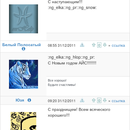
С наступающим!!!
:ng_elka::ng_pr::ng_snow:
Белый Полосатый
0
»
ссылка
08:55 31/12/2011
:ng_elka::ng_hlop::ng_pr:
С Новым годом АЙС!!!!!!!!
Все хорошо!
Будьте счастливы!
Юзя
0
»
ссылка
09:20 31/12/2011
С празднищем! Всем всяческого
хорошего!!!