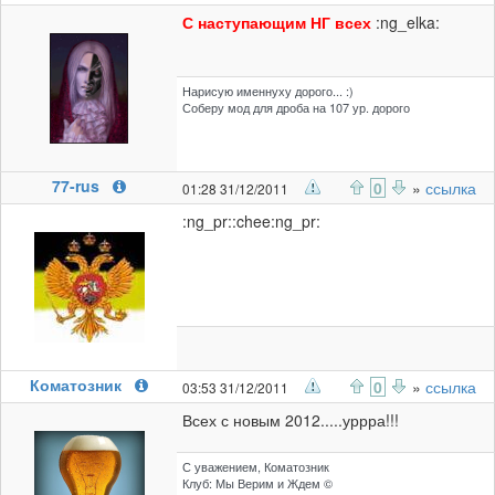
С наступающим НГ всех
:ng_elka:
Нарисую именнуху дорого... :)
Соберу мод для дроба на 107 ур. дорого
77-rus
0
»
ссылка
01:28 31/12/2011
:ng_pr::chee:ng_pr:
Коматозник
0
»
ссылка
03:53 31/12/2011
Всех с новым 2012.....уррра!!!
С уважением, Коматозник
Клуб: Мы Верим и Ждем ©