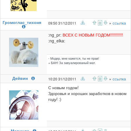
Громоглас_тихоня
0
»
ссылка
09:50 31/12/2011
:ng_pr:
ВСЕХ С НОВЫМ ГОДОМ!!!!!!!!!!!
:ng_elka:
- Модер, мне кажется, ты не прав!
+ БАН! За завуалированый мат.
Дейвин
0
»
ссылка
10:20 31/12/2011
С новым годом!
Здоровья и хороших заработков в новом
году! :)
Мариула