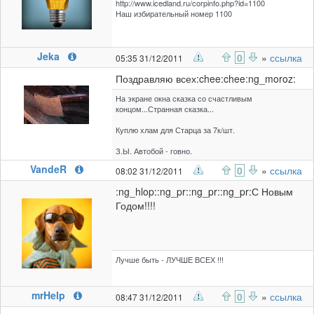
http://www.icedland.ru/corpinfo.php?id=1100
Наш избирательный номер 1100
Jeka
0
»
ссылка
05:35 31/12/2011
Поздравляю всех:chee:chee:ng_moroz:
На экране окна сказка со счастливым
концом...Странная сказка...
Куплю хлам для Старца за 7к/шт.
З.Ы. Автобой - говно.
VandeR
0
»
ссылка
08:02 31/12/2011
:ng_hlop::ng_pr::ng_pr::ng_pr:С Новым
Годом!!!!
Лучше быть - ЛУЧШЕ ВСЕХ !!!
mrHelp
0
»
ссылка
08:47 31/12/2011