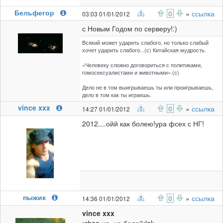
Бельфегор
0
»
ссылка
03:03 01/01/2012
с Новым Годом по серверу!:)
Всякий может ударить слабого, но только слабый
хочет ударить слабого...(с) Китайская мудрость.
«Человеку сложно договориться с политиками,
гомосексуалистами и животными».(с)
Дело не в том выигрываешь ты или проигрываешь,
дело в том как ты играешь.
vince xxx
0
»
ссылка
14:27 01/01/2012
2012....ойй как болею!ура фсех с НГ!
пыжик
0
»
ссылка
14:36 01/01/2012
vince xxx