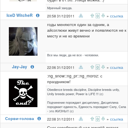
Мрачный зануда.
IceD WitcheR
0
»
ссылка
20:58 31/12/2011
годы меняются один за одним, а
айсоглюки живут вечно и появляются не к
месту и не ко времени
Все мы люди, да не все - человеки.
Jay-Jay
0
»
ссылка
22:06 31/12/2011
:ng_snow::ng_pr::ng_moroz: с
праздником!
Obedience breeds discipline, Discipline breeds unity,
Unity breeds power, Power is LIFE !!! (c)
Подчинение порождает дисциплину, Дисциплина
породжает единость, Единость порождает Силу, Сила
- это ЖИЗНЬ!!! (с)
Сорви-голова
0
»
ссылка
22:08 31/12/2011
Снег серебристый над землёй летает