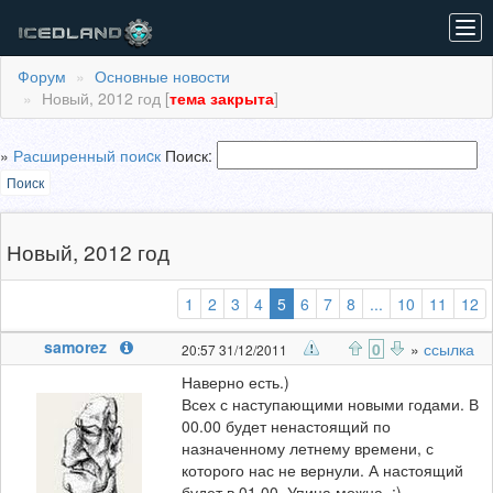
Tog
navi
Форум
Основные новости
Новый, 2012 год [
тема закрыта
]
»
Расширенный поиcк
Поиск:
Поиск
Новый, 2012 год
(выбранная)
1
2
3
4
5
6
7
8
...
10
11
12
samorez
0
»
ссылка
20:57 31/12/2011
Наверно есть.)
Всех с наступающими новыми годами. В
00.00 будет ненастоящий по
назначенному летнему времени, с
которого нас не вернули. А настоящий
будет в 01.00. Упица можна. :)