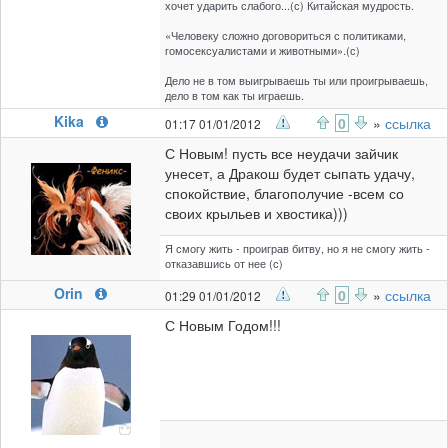
хочет ударить слабого...(с) Китайская мудрость.
«Человеку сложно договориться с политиками,
гомосексуалистами и животными».(с)
Дело не в том выигрываешь ты или проигрываешь,
дело в том как ты играешь.
Kika
0
»
ссылка
01:17 01/01/2012
С Новым! пусть все неудачи зайчик
унесет, а Дракош будет сыпать удачу,
спокойствие, благополучие -всем со
своих крыльев и хвостика)))
Я смогу жить - проиграв битву, но я не смогу жить -
отказавшись от нее (с)
Orin
0
»
ссылка
01:29 01/01/2012
С Новым Годом!!!