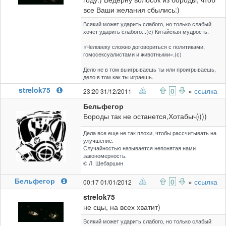
все Ваши желания сбылись:)
Всякий может ударить слабого, но только слабый
хочет ударить слабого...(с) Китайская мудрость.
«Человеку сложно договориться с политиками,
гомосексуалистами и животными».(с)
Дело не в том выигрываешь ты или проигрываешь,
дело в том как ты играешь.
strelok75
0
»
ссылка
23:20 31/12/2011
Бельфегор
Бороды так не останется,Хотабыч))))
Дела все еще не так плохи, чтобы рассчитывать на
улучшение.
Случайностью называется непонятая нами
закономерность.
© Л. Шебаршин
Бельфегор
0
»
ссылка
00:17 01/01/2012
strelok75
не сцы, на всех хватит)
Всякий может ударить слабого, но только слабый