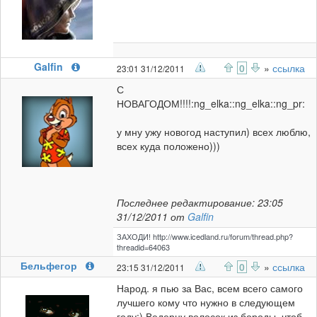
Galfin
0
»
ссылка
23:01 31/12/2011
С
НОВАГОДОМ!!!!:ng_elka::ng_elka::ng_pr:
у мну ужу новогод наступил) всех люблю,
всех куда положено)))
Последнее редактирование: 23:05
31/12/2011 от
Galfin
ЗАХОДИ! http://www.icedland.ru/forum/thread.php?
threadid=64063
Бельфегор
0
»
ссылка
23:15 31/12/2011
Народ. я пью за Вас, всем всего самого
лучшего кому что нужно в следующем
году:) Ведерну волосок из бороды, чтоб