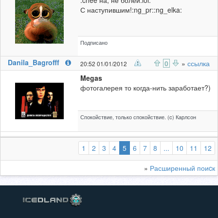
:chee на, не болей:lol:
С наступившим!:ng_pr::ng_elka:
Подписано
Danila_Bagrofff
0
»
ссылка
20:52 01/01/2012
Megas
фотогалерея то когда-нить заработает?)
Спокойствие, только спокойствие. (c) Карлсон
(выбранная)
1
2
3
4
5
6
7
8
...
10
11
12
»
Расширенный поиcк