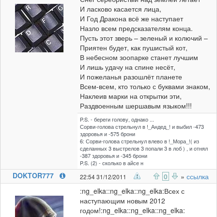
И ласково касается лица,
И Год Дракона всё же наступает
Назло всем предсказателям конца.
Пусть этот зверь – зеленый и колючий –
Приятен будет, как пушистый кот,
В небесном зоопарке станет лучшим
И лишь удачу на спине несёт,
И пожеланья разошлёт планете
Всем-всем, кто только с буквами знаком,
Наклеив марки на открытки эти,
Раздвоенным шершавым языком!!!
P.S. - береги голову, однако ...
Сорви-голова стрельнул в !_Андед_! и выбил -473
здоровья и -575 брони
6: Сорви-голова стрельнул влево в !_Мора_!( из
сделанных 3 выстрелов 3 попали 3 в лоб ) , и отнял
-387 здоровья и -345 брони
P.S. (2) - сколько в айсе н
DOKTOR777
0
»
ссылка
22:54 31/12/2011
:ng_elka::ng_elka::ng_elka:Всех с
наступающим новым 2012
годом!:ng_elka::ng_elka::ng_elka: