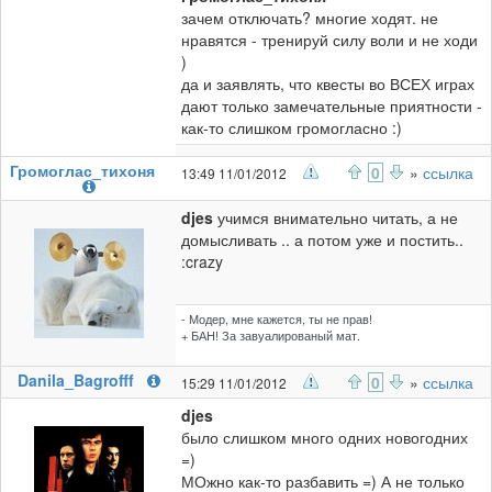
зачем отключать? многие ходят. не
нравятся - тренируй силу воли и не ходи
)
да и заявлять, что квесты во ВСЕХ играх
дают только замечательные приятности -
как-то слишком громогласно :)
Громоглас_тихоня
0
»
ссылка
13:49 11/01/2012
djes
учимся внимательно читать, а не
домысливать .. а потом уже и постить..
:crazy
- Модер, мне кажется, ты не прав!
+ БАН! За завуалированый мат.
Danila_Bagrofff
0
»
ссылка
15:29 11/01/2012
djes
было слишком много одних новогодних
=)
МОжно как-то разбавить =) А не только