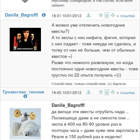
персонажу Goodgangster, в том случае, если меня
забанят.
Danila_Bagrofff
0
»
ссылка
18:31 10/01/2012
А можно уже отключить новогодние
квесты?)
А то экспы с них нифига, фигня, которая
с них падает - тоже никуда не сдалась, и
толку от них не больше, чем от обычных
квестов =)
Разве что немного развлекухи, но когда
постоянно одни новогодние квесты - тоже
грустно по 22 опыта получать =)))
Спокойствие, только спокойствие. (c) Карлсон
Громоглас_тихоня
0
»
ссылка
19:45 10/01/2012
Danila_Bagrofff
да вапще эти квесты отрубить нада ..
Посмешище даже а не смехота они ..
экспа в 400 на 80-90 уровне раз в
полтора часа = даже хуже чем зарплата в
Реале в 150 рублей раз в неделю!