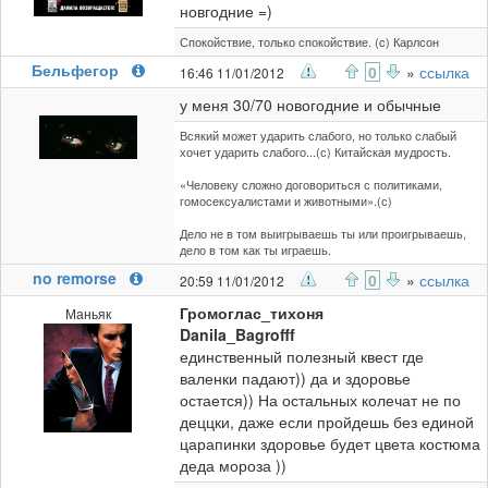
новгодние =)
Спокойствие, только спокойствие. (c) Карлсон
Бельфегор
0
»
ссылка
16:46 11/01/2012
у меня 30/70 новогодние и обычные
Всякий может ударить слабого, но только слабый
хочет ударить слабого...(с) Китайская мудрость.
«Человеку сложно договориться с политиками,
гомосексуалистами и животными».(с)
Дело не в том выигрываешь ты или проигрываешь,
дело в том как ты играешь.
no remorse
0
»
ссылка
20:59 11/01/2012
Громоглас_тихоня
Маньяк
Danila_Bagrofff
единственный полезный квест где
валенки падают)) да и здоровье
остается)) На остальных колечат не по
деццки, даже если пройдешь без единой
царапинки здоровье будет цвета костюма
деда мороза ))