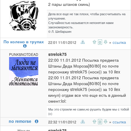
2 пары штанов скинь)
Дела все еще не так плохи, чтобы рассчитывать на
улучшение.
Случайностью называется непонятая нами
закономерность.
© Л. Шебаршин
По колено в трупах
0
»
ссылка
22:01 11/01/2012
strelok75
PUNK$NOTDEAD
22:00 11.01.2012 Посылка предмета
Штаны Деда Мороза[80/80] по почте
персонажу strelok75 (носи)) за 10 ilex
22:00 11.01.2012 Посылка предмета
Штаны Деда Мороза[80/80] по почте
персонажу strelok75 (носи)) за 10 ilex
кинул) отдам все что еще есть в данный
омент:lol:
Мы это строили не сами,но рушить будем мы с тобой
(с)
no remorse
0
»
ссылка
22:32 11/01/2012
strelok75
Маньяк