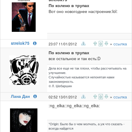
По колено в трупах
Вот оно новогоднее настроение:lol:
strelok75
0
»
ссылка
23:07 11/01/2012
По колено в трупах
все остальное и так есть:D
Дела все еще не так плохи, чтобы рассчитывать на
улучшение.
Случайностью называется непонятая нами
закономерность.
© Л. Шебаршин
Лана Дан
0
»
ссылка
02:52 13/01/2012
:ng_elka::ng_elka::ng_elka:
*Origin: Было бы о чем молчать, а уж что сказать -
всегда найдется