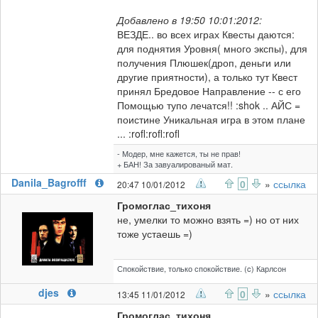
Добавлено в 19:50 10:01:2012:
ВЕЗДЕ.. во всех играх Квесты даются:
для поднятия Уровня( много экспы), для
получения Плюшек(дроп, деньги или
другие приятности), а только тут Квест
принял Бредовое Направление -- с его
Помощью тупо лечатся!! :shok .. АЙС =
поистине Уникальная игра в этом плане
... :rofl:rofl:rofl
- Модер, мне кажется, ты не прав!
+ БАН! За завуалированый мат.
Danila_Bagrofff
0
»
ссылка
20:47 10/01/2012
Громоглас_тихоня
не, умелки то можно взять =) но от них
тоже устаешь =)
Спокойствие, только спокойствие. (c) Карлсон
djes
0
»
ссылка
13:45 11/01/2012
Громоглас_тихоня