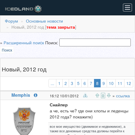
Tog
navi
Форум
Основные новости
Новый, 2012 год [
тема закрыта
]
»
Расширенный поиcк
Поиск:
Поиск
Новый, 2012 год
(выбранная)
...
1
2
3
5
6
7
8
9
10
11
12
Memphis
0
»
ссылка
16:12 10/01/2012
Снайпер
а че, есть че? где они хлопы и леденцы
2012 года? покажите)
все мое имущество (движимое и недвижимое), а
также все денежные средства должны перейти к