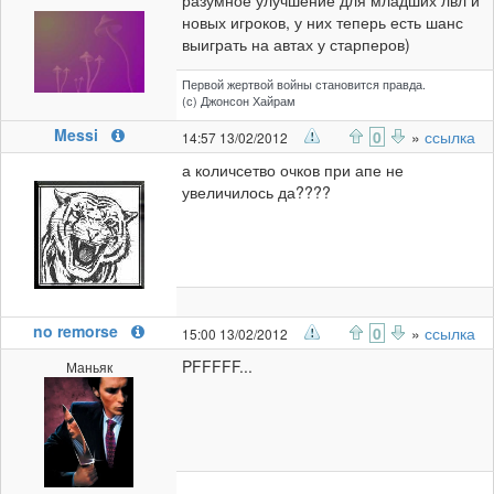
разумное улучшение для младших лвл и
новых игроков, у них теперь есть шанс
выиграть на автах у старперов)
Первой жертвой войны становится правда.
(с) Джонсон Хайрам
Messi
0
»
ссылка
14:57 13/02/2012
а количсетво очков при апе не
увеличилось да????
no remorse
0
»
ссылка
15:00 13/02/2012
PFFFFF...
Маньяк