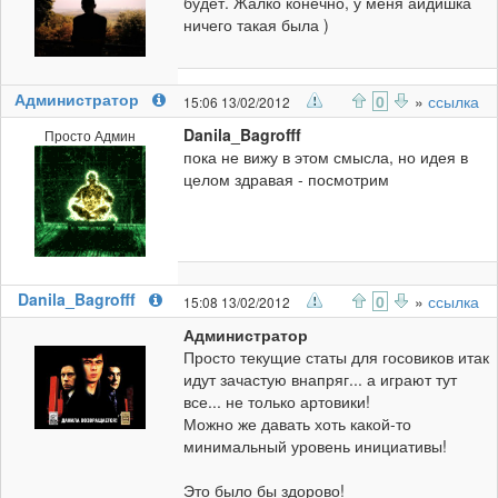
будет. Жалко конечно, у меня айдишка
ничего такая была )
Администратор
0
»
ссылка
15:06 13/02/2012
Danila_Bagrofff
Просто Админ
пока не вижу в этом смысла, но идея в
целом здравая - посмотрим
Danila_Bagrofff
0
»
ссылка
15:08 13/02/2012
Администратор
Просто текущие статы для госовиков итак
идут зачастую внапряг... а играют тут
все... не только артовики!
Можно же давать хоть какой-то
минимальный уровень инициативы!
Это было бы здорово!