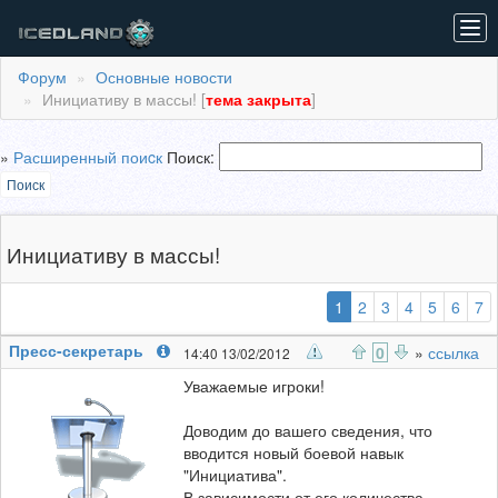
Tog
navi
Форум
Основные новости
Инициативу в массы! [
тема закрыта
]
»
Расширенный поиcк
Поиск:
Поиск
Инициативу в массы!
(выбранная)
1
2
3
4
5
6
7
Пресс-секретарь
0
»
ссылка
14:40 13/02/2012
Уважаемые игроки!
Доводим до вашего сведения, что
вводится новый боевой навык
"Инициатива".
В зависимости от его количества