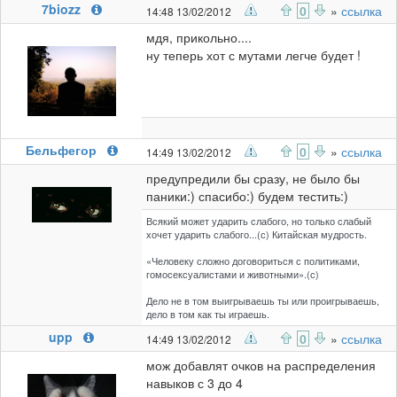
7biozz
0
»
ссылка
14:48 13/02/2012
мдя, прикольно....
ну теперь хот с мутами легче будет !
Бельфегор
0
»
ссылка
14:49 13/02/2012
предупредили бы сразу, не было бы
паники:) спасибо:) будем тестить:)
Всякий может ударить слабого, но только слабый
хочет ударить слабого...(с) Китайская мудрость.
«Человеку сложно договориться с политиками,
гомосексуалистами и животными».(с)
Дело не в том выигрываешь ты или проигрываешь,
дело в том как ты играешь.
upp
0
»
ссылка
14:49 13/02/2012
мож добавлят очков на распределения
навыков с 3 до 4