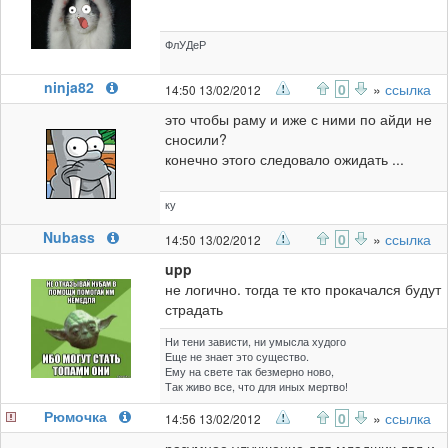
ФлУДеР
ninja82
0
»
ссылка
14:50 13/02/2012
это чтобы раму и иже с ними по айди не
сносили?
конечно этого следовало ожидать ...
ку
Nubass
0
»
ссылка
14:50 13/02/2012
upp
не логично. тогда те кто прокачался будут
страдать
Ни тени зависти, ни умысла худого
Еще не знает это существо.
Ему на свете так безмерно ново,
Так живо все, что для иных мертво!
Рюмочка
0
»
ссылка
14:56 13/02/2012