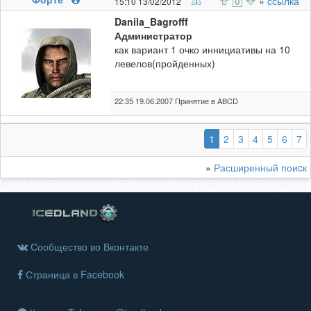
0
»
ссылка
15:10 13/02/2012
Danila_Bagrofff
Администратор
как вариант 1 очко иннициативы на 10
левелов(пройденных)
22:35 19.06.2007 Принятие в ABCD
(выбранная)
1
2
3
4
5
6
7
»
Расширенный поиcк
Сообщество во Вконтакте
Страница в Facebook