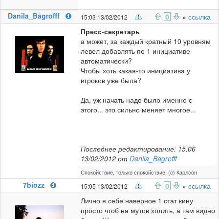
Danila_Bagrofff
0
»
ссылка
15:03 13/02/2012
Пресс-секретарь
а может, за каждый кратный 10 уровням
левел добавлять по 1 инициативе
автоматически?
Чтобы хоть какая-то инициатива у
игроков уже была?
Да, уж начать надо было именно с
этого... это сильно меняет многое...
Последнее редактирование: 15:06
13/02/2012 от
Danila_Bagrofff
Спокойствие, только спокойствие. (c) Карлсон
7biozz
0
»
ссылка
15:05 13/02/2012
Лично я себе наверное 1 стат кину
просто чтоб на мутов холить, а там видно