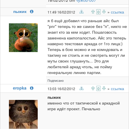
16/02/2012 от
чужой-007
пыжик
0
»
ссылка
11:49 16/02/2012
я б ещё добавил что раньше айс был
"рпг" теперь то же самое без "п", никто не
знает кто за кем ходит. Пошаговость
заменена какпопалостью. Айс это теперь
наверно текстовая аркада от 1го лица:)
Теперь в бою можно и не комндовать и
тактику не стоить и не смотреть могут ли
муты своих глушануть... Это для
любителей аркад чтоль, не пойму
генеральную линию партии.
Подписано
eropka
0
»
ссылка
13:03 16/02/2012
пыжик
именно что от тактической к аркадной
игре идёт проект. Печально