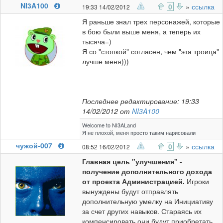
NI3A100
0
»
ссылка
19:33 14/02/2012
Я раньше знал трех персонажей, которые
в бою были выше меня, а теперь их
тысяча=)
Я со "стопкой" согласен, чем "эта троица"
лучше меня)))
Последнее редактирование: 19:33
14/02/2012 от
NI3A100
Welcome to NI3ALand
Я не плохой, меня просто таким нарисовали
чужой-007
0
»
ссылка
08:52 16/02/2012
Главная цель "улучшения" -
получение дополнительного дохода
от проекта Администрацией.
Игроки
вынуждены будут отправлять
дополнительную умелку на Инициативу
за счет других навыков. Стараясь их
компенсировать они будут приобретать