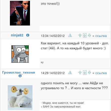
это точно!))
ninja82
0
»
ссылка
13:34 14/02/2012
Как вариант, на каждый 10 уровней - доп.
стат (4й). А то на каждый будет много :)
ку
Громоглас_тихоня
0
»
ссылка
14:29 14/02/2012
одного понять не могу ... чем АйДи не
устраивало то ? .. И кого в частности ???
- Модер, мне кажется, ты не прав!
+ БАН! За завуалированый мат.