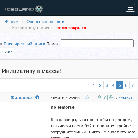
Tog
navi
Форум
Основные новости
Инициативу в массы! [
тема закрыта
]
»
Расширенный поиcк
Поиск:
Поиск
Инициативу в массы!
(выбран
1
2
3
4
5
6
7
Философ
0
»
ссылка
18:54 13/02/2012
no remorse
без разницы, главное чтобы не рандом,
логически вести бой становится крайне
затруднительным. никто не знает кто кого
заглушит.