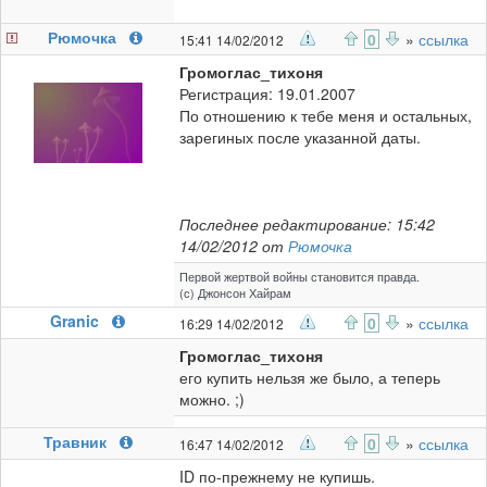
Рюмочка
0
»
ссылка
15:41 14/02/2012
Громоглас_тихоня
Регистрация: 19.01.2007
По отношению к тебе меня и остальных,
зарегиных после указанной даты.
Последнее редактирование: 15:42
14/02/2012 от
Рюмочка
Первой жертвой войны становится правда.
(с) Джонсон Хайрам
Granic
0
»
ссылка
16:29 14/02/2012
Громоглас_тихоня
его купить нельзя же было, а теперь
можно. ;)
Травник
0
»
ссылка
16:47 14/02/2012
ID по-прежнему не купишь.