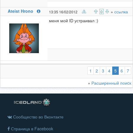
Ateist Hrono
0
»
ссылка
13:35 16/02/2012
меня мой ID устраивал :)
(выбран
1
2
3
4
5
6
7
»
Расширенный поиcк
Сообщество во Вконтакте
Страница в Facebook