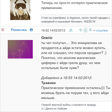
Теперь он просто потерял практическое
применение.
Стою на поребрике, в бадлоне, около твоей парадки с
шавермой и пышками! Москвич, УБЕЙСЯ!
Рюмочка
0
»
ссылка
16:52 14/02/2012
Granic
ты чет попутал.... Это инициатива не
продается,а айди кстати можно купить,
или не слышал, что персов продают? ;)
Понятно, что многим магическая
циферка с айди грела душу, но чем
остальные были хуже?
Добавлено в 16:53 14:02:2012:
Травник
Практическое применение осталось))) Ты
можешь брать на поруки тех, у кого айди
меньше.
Первой жертвой войны становится правда.
(с) Джонсон Хайрам