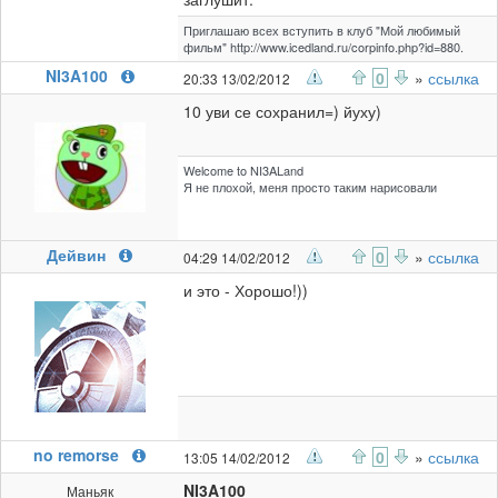
Приглашаю всех вступить в клуб "Мой любимый
фильм" http://www.icedland.ru/corpinfo.php?id=880.
NI3A100
0
»
ссылка
20:33 13/02/2012
10 уви се сохранил=) йуху)
Welcome to NI3ALand
Я не плохой, меня просто таким нарисовали
Дейвин
0
»
ссылка
04:29 14/02/2012
и это - Хорошо!))
no remorse
0
»
ссылка
13:05 14/02/2012
NI3A100
Маньяк