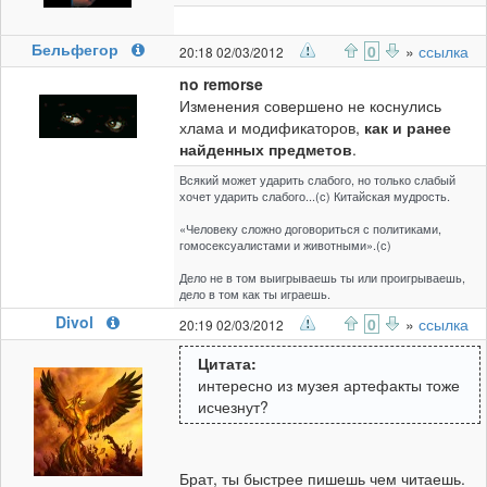
Бельфегор
0
»
ссылка
20:18 02/03/2012
no remorse
Изменения совершено не коснулись
хлама и модификаторов,
как и ранее
найденных предметов
.
Всякий может ударить слабого, но только слабый
хочет ударить слабого...(с) Китайская мудрость.
«Человеку сложно договориться с политиками,
гомосексуалистами и животными».(с)
Дело не в том выигрываешь ты или проигрываешь,
дело в том как ты играешь.
Divol
0
»
ссылка
20:19 02/03/2012
Цитата:
интересно из музея артефакты тоже
исчезнут?
Брат, ты быстрее пишешь чем читаешь.