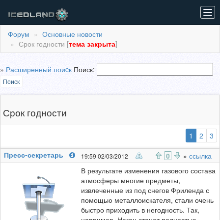
Tog
navi
Форум
Основные новости
Срок годности [
тема закрыта
]
»
Расширенный поиcк
Поиск:
Поиск
Срок годности
(выбран
1
2
3
Пресс-секретарь
0
»
ссылка
19:59 02/03/2012
В результате изменения газового состава
атмосферы многие предметы,
извлеченные из под снегов Фриленда с
помощью металлоискателя, стали очень
быстро приходить в негодность. Так,
например, Наган станет полностью