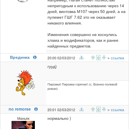
непригодным к использованию через 14
дней, винтовка М107 через 50 дней, а на
пулемет ГШГ 7.62 это не оказывает
никакого влияния.
Изменения совершено не коснулись
хлама и модификаторов, как и ранее
найденных предметов.
Врединка
0
»
ссылка
20:00 02/03/2012
гууд)
Пирожки! Пирожки горячие! (с, Военно-полевой
роман)
no remorse
0
»
ссылка
20:01 02/03/2012
нормально )
Маньяк