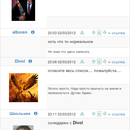
alboren
0
»
ссылка
20:03 02/03/2012
хоть что то нормальное
Не знаю что здесь написать
Divol
0
»
ссылка
20:06 02/03/2012
огласите весь список.... пожалуйста....
Летать просто. Надо просто прыгнуть на землю и
промахнуться. Дуглас Адамс.
Школьник
0
»
ссылка
20:11 02/03/2012
солидарен с
Divol