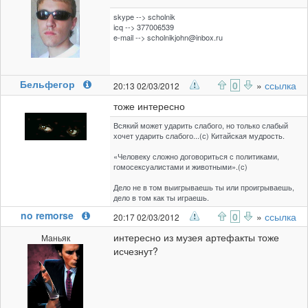
skype --> scholnik
icq --> 377006539
e-mail -->
scholnikjohn@inbox.ru
Бельфегор
0
»
ссылка
20:13 02/03/2012
тоже интересно
Всякий может ударить слабого, но только слабый
хочет ударить слабого...(с) Китайская мудрость.
«Человеку сложно договориться с политиками,
гомосексуалистами и животными».(с)
Дело не в том выигрываешь ты или проигрываешь,
дело в том как ты играешь.
no remorse
0
»
ссылка
20:17 02/03/2012
интересно из музея артефакты тоже
Маньяк
исчезнут?