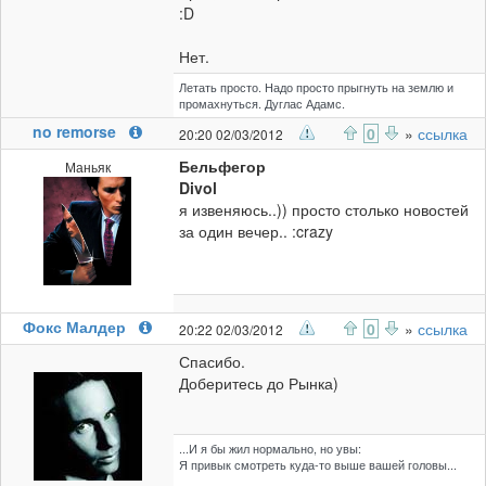
:D
Нет.
Летать просто. Надо просто прыгнуть на землю и
промахнуться. Дуглас Адамс.
no remorse
0
»
ссылка
20:20 02/03/2012
Бельфегор
Маньяк
Divol
я извеняюсь..)) просто столько новостей
за один вечер.. :crazy
Фокс Малдер
0
»
ссылка
20:22 02/03/2012
Спасибо.
Доберитесь до Рынка)
...И я бы жил нормально, но увы:
Я привык смотреть куда-то выше вашей головы...